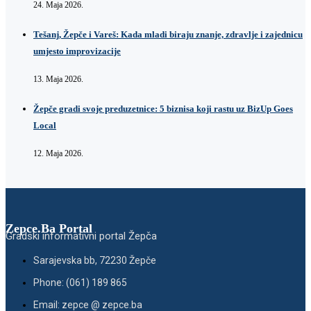
24. Maja 2026.
Tešanj, Žepče i Vareš: Kada mladi biraju znanje, zdravlje i zajednicu
umjesto improvizacije
13. Maja 2026.
Žepče gradi svoje preduzetnice: 5 biznisa koji rastu uz BizUp Goes
Local
12. Maja 2026.
Zepce.Ba Portal
Gradski informativni portal Žepča
Sarajevska bb, 72230 Žepče
Phone: (061) 189 865
Email: zepce @ zepce.ba