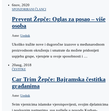
6
nov, 2020
SPONZORIRANI ČLANCI
Prevent Žepče: Oglas za posao – više
osoba
Autor:
Urednik
Ukoliko tražite nove i dugoročne izazove u međunarodnom
proizvodnom okruženju i smatrate da možete pridonijeti
uspjehu grupe, vjerujete u svoje sposobnosti i …
20
aug, 2018
ČESTITKE
Car Trim Žepče: Bajramska čestitka
građanima
Autor:
Urednik
Svim vjernicima islamske vjeroispovijesti, svojim djelatnicima
i poslovnim partnerima, sve najlješe u povodu Kurban-