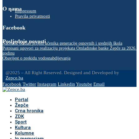
O nama
Impressum
Pravila privatnosti
Facebook
Posljednje novosti
Načelnik održao prijem učenika generacije osnovnih i srednjih škola
Potpisani ugovori za realizaciju projekata Omladinske banke Žepče za 2026.
godinu
Obavijest o prekidu vodosnabdijevanja
@2025 – All Right Reserved. Designed and Developed by
Zepce.ba
Facebook
Twitter
Instagram
Linkedin
Youtube
Email
Portal
Žepče
Crna hronika
ZDK
Sport
Kultura
Kolumne
In memoriam