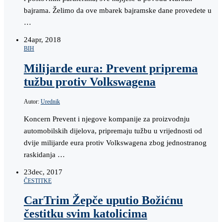
bajrama. Želimo da ove mbarek bajramske dane provedete u
…
24
apr, 2018
BIH
Milijarde eura: Prevent priprema
tužbu protiv Volkswagena
Autor:
Urednik
Koncern Prevent i njegove kompanije za proizvodnju
automobilskih dijelova, pripremaju tužbu u vrijednosti od
dvije milijarde eura protiv Volkswagena zbog jednostranog
raskidanja …
23
dec, 2017
ČESTITKE
CarTrim Žepče uputio Božićnu
čestitku svim katolicima