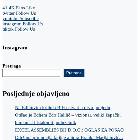
41.4K
Fans
Like
twitter
Follow Us
youtube
Subscribe
instagram
Follow Us
tiktok
Follow Us
Instagram
Pretraga
Pretraga
Posljednje objavljeno
Na Edinovim krilima BiH ostvarila prvu pobjedu
Otišao je Edhem Edo Halilić – vizionar, veliki žepački
humanist i istaknuti poduzetnik
EXCEL ASSEMBLIES BH D.O.O.: OGLAS ZA POSAO
Održana promocija knjige autora Branka Marijanovića: