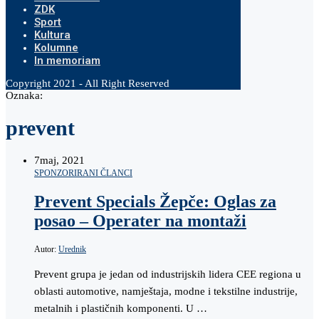
ZDK
Sport
Kultura
Kolumne
In memoriam
Copyright 2021 - All Right Reserved
Oznaka:
prevent
7
maj, 2021
SPONZORIRANI ČLANCI
Prevent Specials Žepče: Oglas za
posao – Operater na montaži
Autor:
Urednik
Prevent grupa je jedan od industrijskih lidera CEE regiona u
oblasti automotive, namještaja, modne i tekstilne industrije,
metalnih i plastičnih komponenti. U …