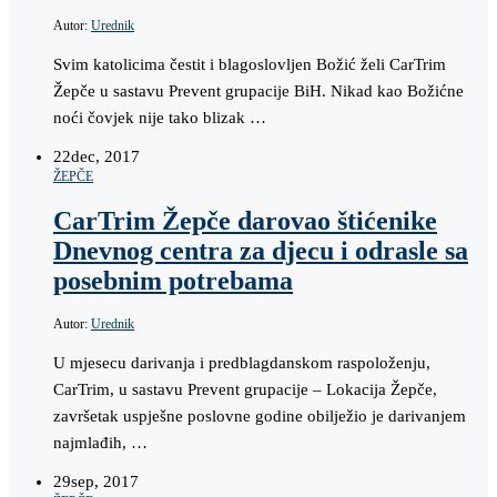
Autor:
Urednik
Svim katolicima čestit i blagoslovljen Božić želi CarTrim
Žepče u sastavu Prevent grupacije BiH. Nikad kao Božićne
noći čovjek nije tako blizak …
22
dec, 2017
ŽEPČE
CarTrim Žepče darovao štićenike
Dnevnog centra za djecu i odrasle sa
posebnim potrebama
Autor:
Urednik
U mjesecu darivanja i predblagdanskom raspoloženju,
CarTrim, u sastavu Prevent grupacije – Lokacija Žepče,
završetak uspješne poslovne godine obilježio je darivanjem
najmlađih, …
29
sep, 2017