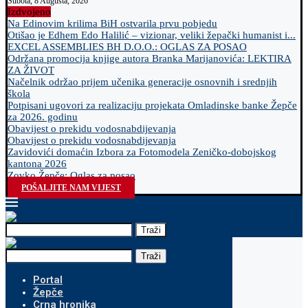
Subota, 8 Augusta, 2026
Izdvojeno
Na Edinovim krilima BiH ostvarila prvu pobjedu
Otišao je Edhem Edo Halilić – vizionar, veliki žepački humanist i...
EXCEL ASSEMBLIES BH D.O.O.: OGLAS ZA POSAO
Održana promocija knjige autora Branka Marijanovića: LEKTIRA
ZA ŽIVOT
Načelnik održao prijem učenika generacije osnovnih i srednjih
škola
Potpisani ugovori za realizaciju projekata Omladinske banke Žepče
za 2026. godinu
Obavijest o prekidu vodosnabdijevanja
Obavijest o prekidu vodosnabdijevanja
Zavidovići domaćin Izbora za Fotomodela Zeničko-dobojskog
kantona 2026
Zovko Žepče: Oglas za posao
POŠALJITE NAM VIJEST
Traži
Traži
Portal
Žepče
Crna hronika