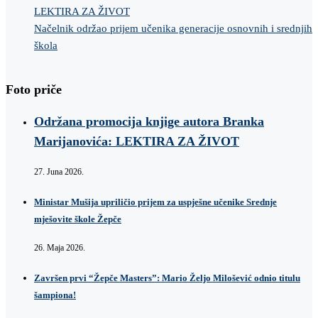
LEKTIRA ZA ŽIVOT
Načelnik održao prijem učenika generacije osnovnih i srednjih
škola
Foto priče
Održana promocija knjige autora Branka
Marijanovića: LEKTIRA ZA ŽIVOT
27. Juna 2026.
Ministar Mušija upriličio prijem za uspješne učenike Srednje
mješovite škole Žepče
26. Maja 2026.
Završen prvi “Žepče Masters”: Mario Željo Milošević odnio titulu
šampiona!