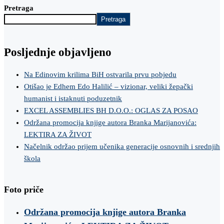
Pretraga
Pretraga
Posljednje objavljeno
Na Edinovim krilima BiH ostvarila prvu pobjedu
Otišao je Edhem Edo Halilić – vizionar, veliki žepački
humanist i istaknuti poduzetnik
EXCEL ASSEMBLIES BH D.O.O.: OGLAS ZA POSAO
Održana promocija knjige autora Branka Marijanovića:
LEKTIRA ZA ŽIVOT
Načelnik održao prijem učenika generacije osnovnih i srednjih
škola
Foto priče
Održana promocija knjige autora Branka