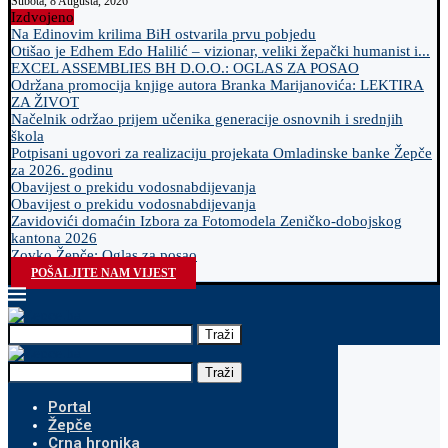
Subota, 8 Augusta, 2026
Izdvojeno
Na Edinovim krilima BiH ostvarila prvu pobjedu
Otišao je Edhem Edo Halilić – vizionar, veliki žepački humanist i...
EXCEL ASSEMBLIES BH D.O.O.: OGLAS ZA POSAO
Održana promocija knjige autora Branka Marijanovića: LEKTIRA
ZA ŽIVOT
Načelnik održao prijem učenika generacije osnovnih i srednjih
škola
Potpisani ugovori za realizaciju projekata Omladinske banke Žepče
za 2026. godinu
Obavijest o prekidu vodosnabdijevanja
Obavijest o prekidu vodosnabdijevanja
Zavidovići domaćin Izbora za Fotomodela Zeničko-dobojskog
kantona 2026
Zovko Žepče: Oglas za posao
POŠALJITE NAM VIJEST
Traži
Traži
Portal
Žepče
Crna hronika