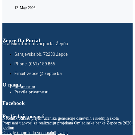
12. Maja 2026.
Zepce.Ba Portal
Gradski informativni portal Žepča
Sarajevska bb, 72230 Žepče
Phone: (061) 189 865
Email: zepce @ zepce.ba
O nama
Impressum
Pravila privatnosti
Facebook
Posljednje novosti
Načelnik održao prijem učenika generacije osnovnih i srednjih škola
Potpisani ugovori za realizaciju projekata Omladinske banke Žepče za 2026.
godinu
Obavijest o prekidu vodosnabdijevanja