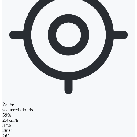
Žepče
scattered clouds
59%
2.4km/h
37%
26
°
C
26
°