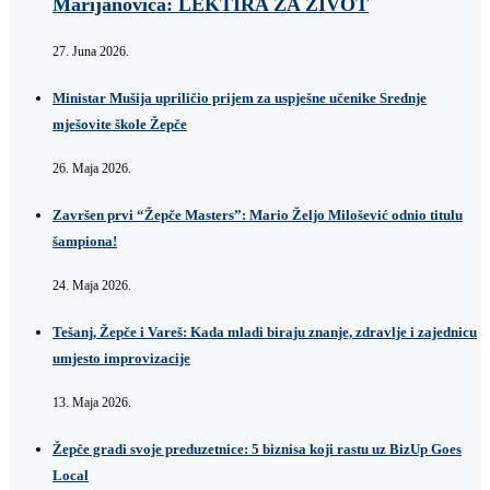
Marijanovića: LEKTIRA ZA ŽIVOT
27. Juna 2026.
Ministar Mušija upriličio prijem za uspješne učenike Srednje
mješovite škole Žepče
26. Maja 2026.
Završen prvi “Žepče Masters”: Mario Željo Milošević odnio titulu
šampiona!
24. Maja 2026.
Tešanj, Žepče i Vareš: Kada mladi biraju znanje, zdravlje i zajednicu
umjesto improvizacije
13. Maja 2026.
Žepče gradi svoje preduzetnice: 5 biznisa koji rastu uz BizUp Goes
Local