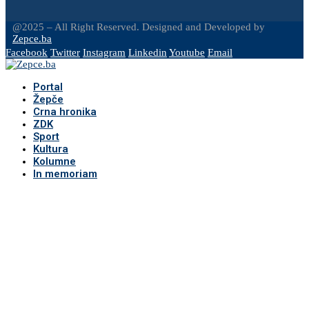
@2025 – All Right Reserved. Designed and Developed by
Zepce.ba
Facebook
Twitter
Instagram
Linkedin
Youtube
Email
Portal
Žepče
Crna hronika
ZDK
Sport
Kultura
Kolumne
In memoriam