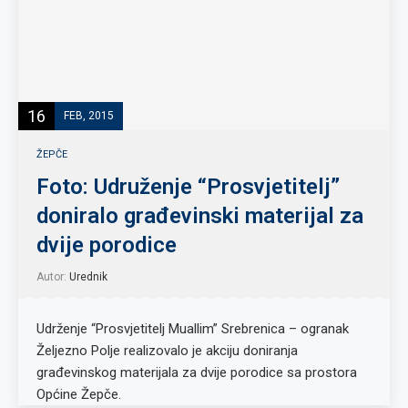
16
FEB, 2015
ŽEPČE
Foto: Udruženje “Prosvjetitelj”
doniralo građevinski materijal za
dvije porodice
Autor:
Urednik
Udrženje “Prosvjetitelj Muallim” Srebrenica – ogranak
Željezno Polje realizovalo je akciju doniranja
građevinskog materijala za dvije porodice sa prostora
Općine Žepče.