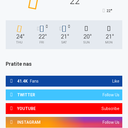
22
°
22
24
°
22
°
21
°
20
°
21
°
THU
FRI
SAT
SUN
MON
Pratite nas
41.4K
Fans
Like
TWITTER
Follow Us
YOUTUBE
Subscribe
INSTAGRAM
Follow Us