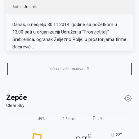
Autor:
Urednik
Danas, u nedjelju 30.11.2014. godine sa početkom u
13,00 sati u organizaciji Udruženja “Prosvjetitelj”
Srebrenica, ogranak Željezno Polje, u prostorijama firme
Bećirević …
UČITAJ VIŠE OBJAVA
Žepče
Clear Sky
0%
49%
2.3km/h
°
22
C
°