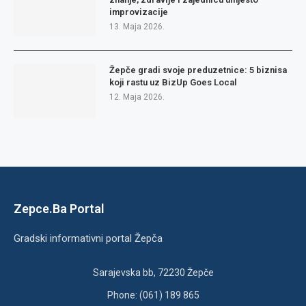
improvizacije
13. Maja 2026.
Žepče gradi svoje preduzetnice: 5 biznisa
koji rastu uz BizUp Goes Local
12. Maja 2026.
Zepce.Ba Portal
Gradski informativni portal Žepča
Sarajevska bb, 72230 Žepče
Phone: (061) 189 865