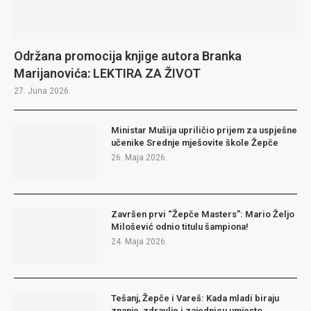
Održana promocija knjige autora Branka
Marijanovića: LEKTIRA ZA ŽIVOT
27. Juna 2026.
Ministar Mušija upriličio prijem za uspješne
učenike Srednje mješovite škole Žepče
26. Maja 2026.
Završen prvi “Žepče Masters”: Mario Željo
Milošević odnio titulu šampiona!
24. Maja 2026.
Tešanj, Žepče i Vareš: Kada mladi biraju
znanje, zdravlje i zajednicu umjesto