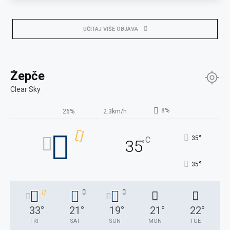
UČITAJ VIŠE OBJAVA
Žepče
Clear Sky
8%
26%
2.3km/h
°
35
C
35
°
°
35
33
°
21
°
19
°
21
°
22
°
FRI
SAT
SUN
MON
TUE