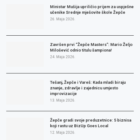
Ministar Mušija upriličio prijem za uspješne
učenike Srednje mješovite škole Žepče
26. Maja 2026.
Završen prvi “Žepče Masters”: Mario Željo
Milošević odnio titulu šampiona!
24. Maja 2026.
Tešanj, Žepče i Vareš: Kada mladi biraju
znanje, zdravlje i zajednicu umjesto
improvizacije
13. Maja 2026.
Žepče gradi svoje preduzetnice: 5 biznisa
koji rastu uz BizUp Goes Local
12. Maja 2026.