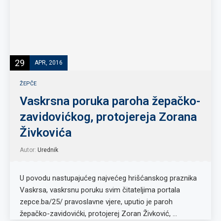
29
APR, 2016
ŽEPČE
Vaskrsna poruka paroha žepačko-
zavidovićkog, protojereja Zorana
Živkovića
Autor:
Urednik
U povodu nastupajućeg najvećeg hrišćanskog praznika
Vaskrsa, vaskrsnu poruku svim čitateljima portala
zepce.ba/25/ pravoslavne vjere, uputio je paroh
žepačko-zavidovićki, protojerej Zoran Živković, …