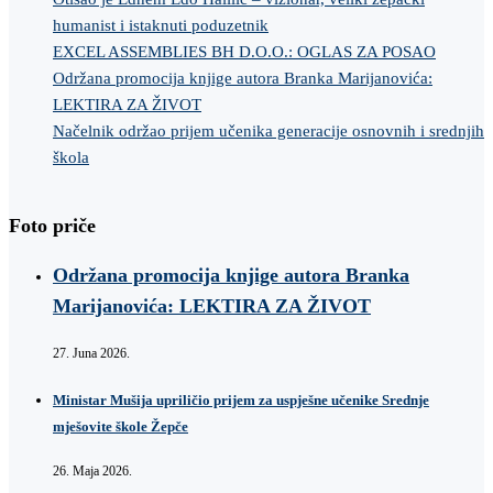
humanist i istaknuti poduzetnik
EXCEL ASSEMBLIES BH D.O.O.: OGLAS ZA POSAO
Održana promocija knjige autora Branka Marijanovića:
LEKTIRA ZA ŽIVOT
Načelnik održao prijem učenika generacije osnovnih i srednjih
škola
Foto priče
Održana promocija knjige autora Branka
Marijanovića: LEKTIRA ZA ŽIVOT
27. Juna 2026.
Ministar Mušija upriličio prijem za uspješne učenike Srednje
mješovite škole Žepče
26. Maja 2026.