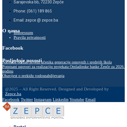
Sarajevska bb, 72230 Žepče
Phone: (061) 189 865
Email: zepce @ zepce.ba
O nama
Impressum
Pravila privatnosti
Facebook
Posljednje novosti
Načelnik održao prijem učenika generacije osnovnih i srednjih škola
Potpisani ugovori za realizaciju projekata Omladinske banke Žepče za 2026.
godinu
Obavijest o prekidu vodosnabdijevanja
@2025 – All Right Reserved. Designed and Developed by
Zepce.ba
Facebook
Twitter
Instagram
Linkedin
Youtube
Email
Portal