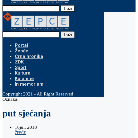
Traži
Traži
Portal
Žepče
Crna hronika
ZDK
Sport
Kultura
Kolumne
In memoriam
Copyright 2021 - All Right Reserved
Oznaka:
put sjećanja
16
jul, 2018
ŽEPČE