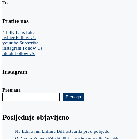
Tue
Pratite nas
41.4K
Fans
Like
twitter
Follow Us
youtube
Subscribe
instagram
Follow Us
tiktok
Follow Us
Instagram
Pretraga
Pretraga
Posljednje objavljeno
Na Edinovim krilima BiH ostvarila prvu pobjedu
Otišao je Edhem Edo Halilić – vizionar, veliki žepački