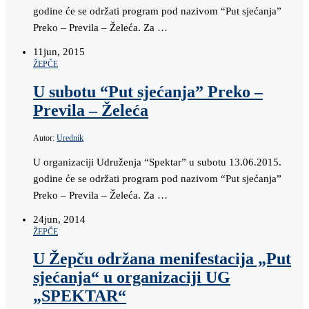
godine će se održati program pod nazivom “Put sjećanja”
Preko – Previla – Želeća. Za …
11
jun, 2015
ŽEPČE
U subotu “Put sjećanja” Preko –
Previla – Želeća
Autor:
Urednik
U organizaciji Udruženja “Spektar” u subotu 13.06.2015.
godine će se održati program pod nazivom “Put sjećanja”
Preko – Previla – Želeća. Za …
24
jun, 2014
ŽEPČE
U Žepču održana menifestacija „Put
sjećanja“ u organizaciji UG
„SPEKTAR“