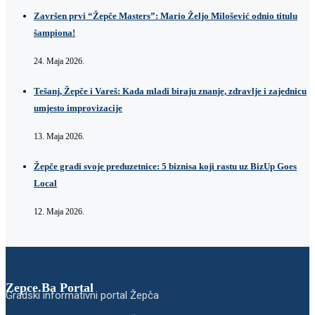
Završen prvi “Žepče Masters”: Mario Željo Milošević odnio titulu
šampiona!
24. Maja 2026.
Tešanj, Žepče i Vareš: Kada mladi biraju znanje, zdravlje i zajednicu
umjesto improvizacije
13. Maja 2026.
Žepče gradi svoje preduzetnice: 5 biznisa koji rastu uz BizUp Goes
Local
12. Maja 2026.
Zepce.Ba Portal
Gradski informativni portal Žepča