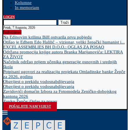
Kolumne
In memoriam
LOGIN
Traži
Petak, 7 Augusta, 2026
Izdvojeno
Na Edinovim krilima BiH ostvarila prvu pobjedu
Otišao je Edhem Edo Halilić – vizionar, veliki žepački humanist i...
EXCEL ASSEMBLIES BH D.O.O.: OGLAS ZA POSAO
Održana promocija knjige autora Branka Marijanovića: LEKTIRA
ZA ŽIVOT
Načelnik održao prijem učenika generacije osnovnih i srednjih
škola
Potpisani ugovori za realizaciju projekata Omladinske banke Žepče
za 2026. godinu
Obavijest o prekidu vodosnabdijevanja
Obavijest o prekidu vodosnabdijevanja
Zavidovići domaćin Izbora za Fotomodela Zeničko-dobojskog
kantona 2026
Zovko Žepče: Oglas za posao
POŠALJITE NAM VIJEST