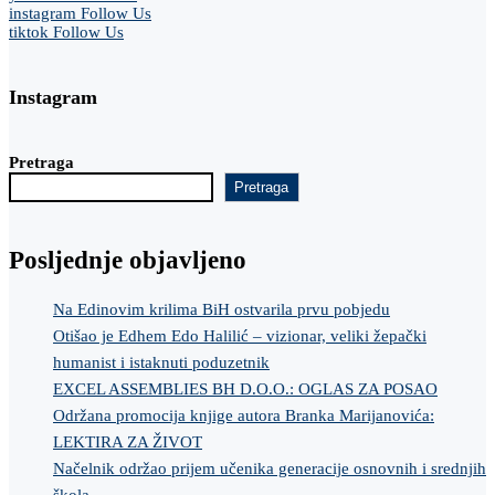
instagram
Follow Us
tiktok
Follow Us
Instagram
Pretraga
Pretraga
Posljednje objavljeno
Na Edinovim krilima BiH ostvarila prvu pobjedu
Otišao je Edhem Edo Halilić – vizionar, veliki žepački
humanist i istaknuti poduzetnik
EXCEL ASSEMBLIES BH D.O.O.: OGLAS ZA POSAO
Održana promocija knjige autora Branka Marijanovića:
LEKTIRA ZA ŽIVOT
Načelnik održao prijem učenika generacije osnovnih i srednjih
škola