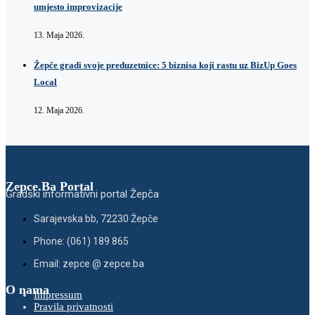
umjesto improvizacije
13. Maja 2026.
Žepče gradi svoje preduzetnice: 5 biznisa koji rastu uz BizUp Goes
Local
12. Maja 2026.
Zepce.Ba Portal
Gradski informativni portal Žepča
Sarajevska bb, 72230 Žepče
Phone: (061) 189 865
Email: zepce @ zepce.ba
O nama
Impressum
Pravila privatnosti