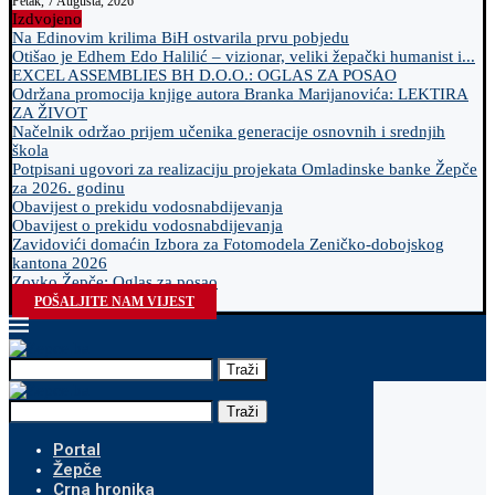
Petak, 7 Augusta, 2026
Izdvojeno
Na Edinovim krilima BiH ostvarila prvu pobjedu
Otišao je Edhem Edo Halilić – vizionar, veliki žepački humanist i...
EXCEL ASSEMBLIES BH D.O.O.: OGLAS ZA POSAO
Održana promocija knjige autora Branka Marijanovića: LEKTIRA
ZA ŽIVOT
Načelnik održao prijem učenika generacije osnovnih i srednjih
škola
Potpisani ugovori za realizaciju projekata Omladinske banke Žepče
za 2026. godinu
Obavijest o prekidu vodosnabdijevanja
Obavijest o prekidu vodosnabdijevanja
Zavidovići domaćin Izbora za Fotomodela Zeničko-dobojskog
kantona 2026
Zovko Žepče: Oglas za posao
POŠALJITE NAM VIJEST
Traži
Traži
Portal
Žepče
Crna hronika