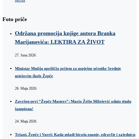
Foto priče
Održana promocija knjige autora Branka
Marijanovića: LEKTIRA ZA ŽIVOT
27. Juna 2026.
Ministar Mušija upriličio prijem za uspješne učenike Srednje
mješovite škole Žepče
26. Maja 2026.
Završen prvi “Žepče Masters”: Mario Željo Milošević odnio titulu
šampiona!
24. Maja 2026.
Tešanj, Žepče i Vareš: Kada mladi biraju znanje, zdravlje i zajednicu