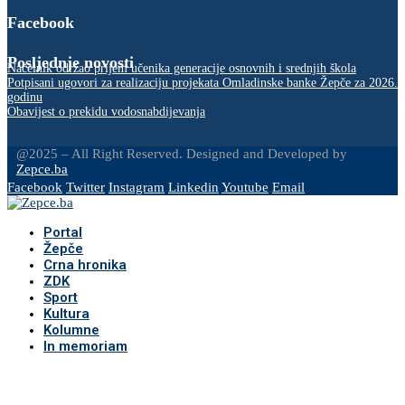
Facebook
Posljednje novosti
Načelnik održao prijem učenika generacije osnovnih i srednjih škola
Potpisani ugovori za realizaciju projekata Omladinske banke Žepče za 2026.
godinu
Obavijest o prekidu vodosnabdijevanja
@2025 – All Right Reserved. Designed and Developed by
Zepce.ba
Facebook
Twitter
Instagram
Linkedin
Youtube
Email
Portal
Žepče
Crna hronika
ZDK
Sport
Kultura
Kolumne
In memoriam