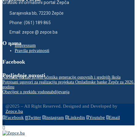
Gradski informativni portal Žepča
Sarajevska bb, 72230 Žepče
Phone: (061) 189 865
Email: zepce @ zepce.ba
O nama
Impressum
Pravila privatnosti
Facebook
Posljednje novosti
Načelnik održao prijem učenika generacije osnovnih i srednjih škola
Potpisani ugovori za realizaciju projekata Omladinske banke Žepče za 2026.
godinu
Obavijest o prekidu vodosnabdijevanja
@2025 – All Right Reserved. Designed and Developed by
Zepce.ba
Facebook
Twitter
Instagram
Linkedin
Youtube
Email