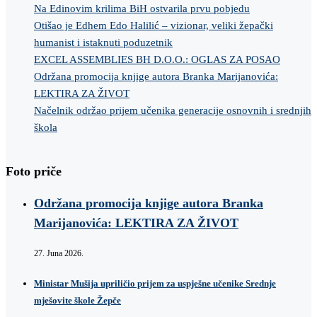
Na Edinovim krilima BiH ostvarila prvu pobjedu
Otišao je Edhem Edo Halilić – vizionar, veliki žepački
humanist i istaknuti poduzetnik
EXCEL ASSEMBLIES BH D.O.O.: OGLAS ZA POSAO
Održana promocija knjige autora Branka Marijanovića:
LEKTIRA ZA ŽIVOT
Načelnik održao prijem učenika generacije osnovnih i srednjih
škola
Foto priče
Održana promocija knjige autora Branka
Marijanovića: LEKTIRA ZA ŽIVOT
27. Juna 2026.
Ministar Mušija upriličio prijem za uspješne učenike Srednje
mješovite škole Žepče