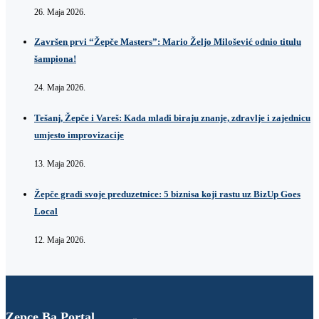
26. Maja 2026.
Završen prvi “Žepče Masters”: Mario Željo Milošević odnio titulu
šampiona!
24. Maja 2026.
Tešanj, Žepče i Vareš: Kada mladi biraju znanje, zdravlje i zajednicu
umjesto improvizacije
13. Maja 2026.
Žepče gradi svoje preduzetnice: 5 biznisa koji rastu uz BizUp Goes
Local
12. Maja 2026.
Zepce.Ba Portal