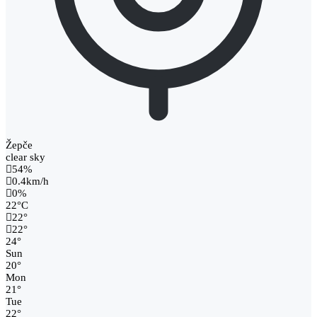
Žepče
clear sky
54%
0.4km/h
0%
22
°
C
22
°
22
°
24
°
Sun
20
°
Mon
21
°
Tue
22
°