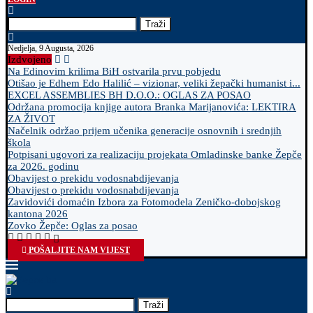
Traži
Nedjelja, 9 Augusta, 2026
Izdvojeno
Na Edinovim krilima BiH ostvarila prvu pobjedu
Otišao je Edhem Edo Halilić – vizionar, veliki žepački humanist i...
EXCEL ASSEMBLIES BH D.O.O.: OGLAS ZA POSAO
Održana promocija knjige autora Branka Marijanovića: LEKTIRA
ZA ŽIVOT
Načelnik održao prijem učenika generacije osnovnih i srednjih
škola
Potpisani ugovori za realizaciju projekata Omladinske banke Žepče
za 2026. godinu
Obavijest o prekidu vodosnabdijevanja
Obavijest o prekidu vodosnabdijevanja
Zavidovići domaćin Izbora za Fotomodela Zeničko-dobojskog
kantona 2026
Zovko Žepče: Oglas za posao
POŠALJITE NAM VIJEST
Traži