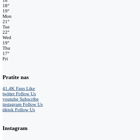
18
°
18
°
19
°
Mon
21
°
Tue
22
°
Wed
19
°
Thu
17
°
Fri
Pratite nas
41.4K
Fans
Like
twitter
Follow Us
youtube
Subscribe
instagram
Follow Us
tiktok
Follow Us
Instagram