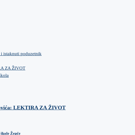
 i istaknuti poduzetnik
IRA ZA ŽIVOT
škola
anovića: LEKTIRA ZA ŽIVOT
 škole Žepče