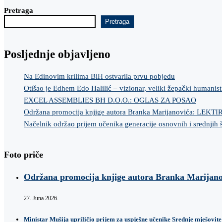
Pretraga
Pretraga
Posljednje objavljeno
Na Edinovim krilima BiH ostvarila prvu pobjedu
Otišao je Edhem Edo Halilić – vizionar, veliki žepački humanist
EXCEL ASSEMBLIES BH D.O.O.: OGLAS ZA POSAO
Održana promocija knjige autora Branka Marijanovića: LEKT
Načelnik održao prijem učenika generacije osnovnih i srednjih 
Foto priče
Održana promocija knjige autora Branka Marij
27. Juna 2026.
Ministar Mušija upriličio prijem za uspješne učenike Srednje mješovite