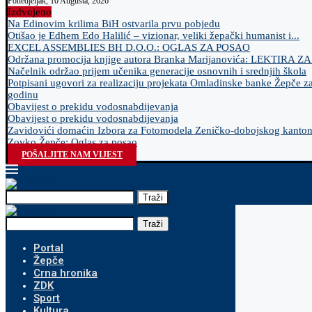
Ponedjeljak, 10 Augusta, 2026
Izdvojeno
Na Edinovim krilima BiH ostvarila prvu pobjedu
Otišao je Edhem Edo Halilić – vizionar, veliki žepački humanist i...
EXCEL ASSEMBLIES BH D.O.O.: OGLAS ZA POSAO
Održana promocija knjige autora Branka Marijanovića: LEKTIRA Z
Načelnik održao prijem učenika generacije osnovnih i srednjih škola
Potpisani ugovori za realizaciju projekata Omladinske banke Žepče z
godinu
Obavijest o prekidu vodosnabdijevanja
Obavijest o prekidu vodosnabdijevanja
Zavidovići domaćin Izbora za Fotomodela Zeničko-dobojskog kanto
Zovko Žepče: Oglas za posao
POŠALJITE NAM VIJEST
Traži
Traži
Portal
Žepče
Crna hronika
ZDK
Sport
Kultura