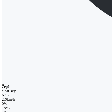
Žepče
clear sky
67%
2.6km/h
0%
18
°
C