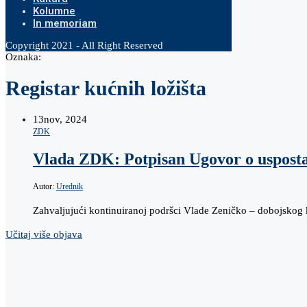
Kolumne
In memoriam
Copyright 2021 - All Right Reserved
Oznaka:
Registar kućnih ložišta
13
nov, 2024
ZDK
Vlada ZDK: Potpisan Ugovor o uspostav
Autor:
Urednik
Zahvaljujući kontinuiranoj podršci Vlade Zeničko – dobojskog k
Učitaj više objava