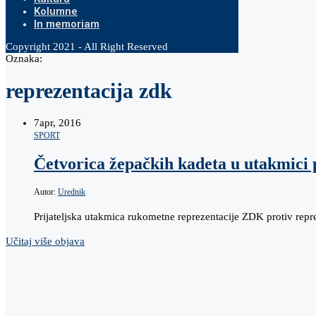
Kolumne
In memoriam
Copyright 2021 - All Right Reserved
Oznaka:
reprezentacija zdk
7
apr, 2016
SPORT
Četvorica žepačkih kadeta u utakmici 
Autor:
Urednik
Prijateljska utakmica rukometne reprezentacije ZDK protiv repre
Učitaj više objava