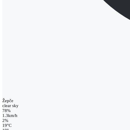
Žepče
clear sky
78%
1.3km/h
2%
19
°
C