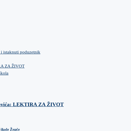
 i istaknuti poduzetnik
IRA ZA ŽIVOT
škola
anovića: LEKTIRA ZA ŽIVOT
 škole Žepče