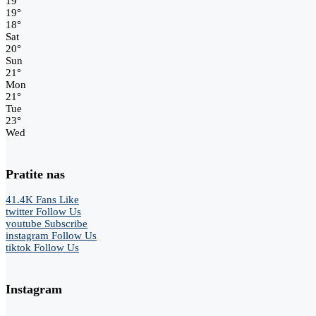
19
°
19
°
18
°
Sat
20
°
Sun
21
°
Mon
21
°
Tue
23
°
Wed
Pratite nas
41.4K
Fans
Like
twitter
Follow Us
youtube
Subscribe
instagram
Follow Us
tiktok
Follow Us
Instagram