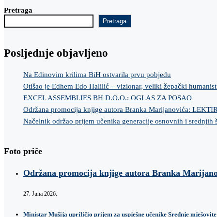
Pretraga
Pretraga
Posljednje objavljeno
Na Edinovim krilima BiH ostvarila prvu pobjedu
Otišao je Edhem Edo Halilić – vizionar, veliki žepački humanist
EXCEL ASSEMBLIES BH D.O.O.: OGLAS ZA POSAO
Održana promocija knjige autora Branka Marijanovića: LEKT
Načelnik održao prijem učenika generacije osnovnih i srednjih 
Foto priče
Održana promocija knjige autora Branka Marij
27. Juna 2026.
Ministar Mušija upriličio prijem za uspješne učenike Srednje mješovite