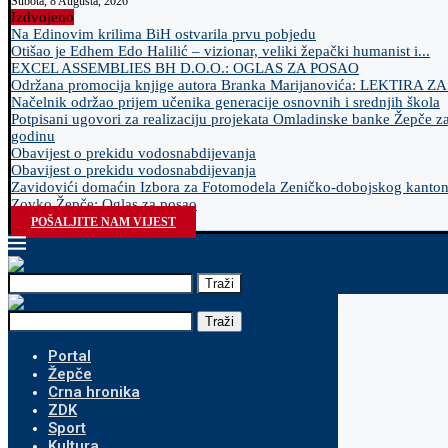
Subota, 8 Augusta, 2026
Izdvojeno
Na Edinovim krilima BiH ostvarila prvu pobjedu
Otišao je Edhem Edo Halilić – vizionar, veliki žepački humanist i...
EXCEL ASSEMBLIES BH D.O.O.: OGLAS ZA POSAO
Održana promocija knjige autora Branka Marijanovića: LEKTIRA Z
Načelnik održao prijem učenika generacije osnovnih i srednjih škola
Potpisani ugovori za realizaciju projekata Omladinske banke Žepče z
godinu
Obavijest o prekidu vodosnabdijevanja
Obavijest o prekidu vodosnabdijevanja
Zavidovići domaćin Izbora za Fotomodela Zeničko-dobojskog kanto
Zovko Žepče: Oglas za posao
POŠALJITE NAM VIJEST
Traži
Traži
Portal
Žepče
Crna hronika
ZDK
Sport
Kultura