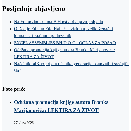
Posljednje objavljeno
Na Edinovim krilima BiH ostvarila prvu pobjedu
Otišao je Edhem Edo Halilić – vizionar, veliki žepački
humanist i istaknuti poduzetnik
EXCEL ASSEMBLIES BH D.O.O.: OGLAS ZA POSAO
Održana promocija knjige autora Branka Marijanovića:
LEKTIRA ZA ŽIVOT
Načelnik održao prijem učenika generacije osnovnih i srednjih
škola
Foto priče
Održana promocija knjige autora Branka
Marijanovića: LEKTIRA ZA ŽIVOT
27. Juna 2026.