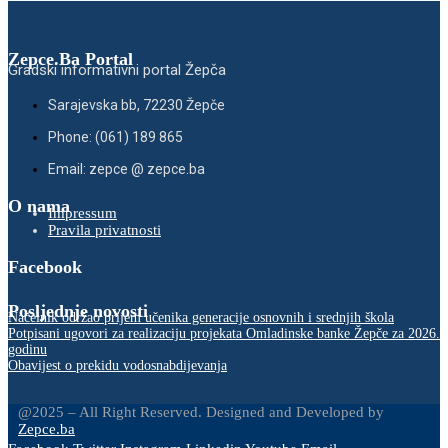
Zepce.Ba Portal
Gradski informativni portal Žepča
Sarajevska bb, 72230 Žepče
Phone: (061) 189 865
Email: zepce @ zepce.ba
O nama
Impressum
Pravila privatnosti
Facebook
Posljednje novosti
Načelnik održao prijem učenika generacije osnovnih i srednjih škola
Potpisani ugovori za realizaciju projekata Omladinske banke Žepče za 2026.
godinu
Obavijest o prekidu vodosnabdijevanja
@2025 – All Right Reserved. Designed and Developed by
Zepce.ba