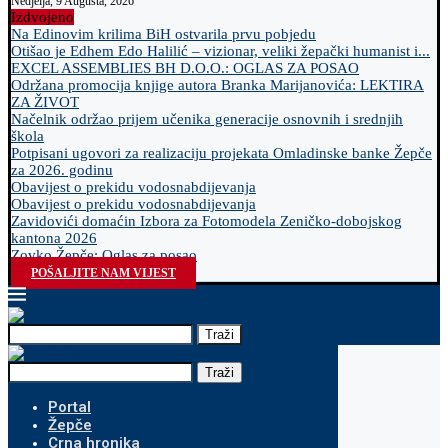
Nedjelja, 9 Augusta, 2026
Izdvojeno
Na Edinovim krilima BiH ostvarila prvu pobjedu
Otišao je Edhem Edo Halilić – vizionar, veliki žepački humanist i...
EXCEL ASSEMBLIES BH D.O.O.: OGLAS ZA POSAO
Održana promocija knjige autora Branka Marijanovića: LEKTIRA
ZA ŽIVOT
Načelnik održao prijem učenika generacije osnovnih i srednjih
škola
Potpisani ugovori za realizaciju projekata Omladinske banke Žepče
za 2026. godinu
Obavijest o prekidu vodosnabdijevanja
Obavijest o prekidu vodosnabdijevanja
Zavidovići domaćin Izbora za Fotomodela Zeničko-dobojskog
kantona 2026
Zovko Žepče: Oglas za posao
POŠALJITE NAM VIJEST
Traži
Traži
Portal
Žepče
Crna hronika