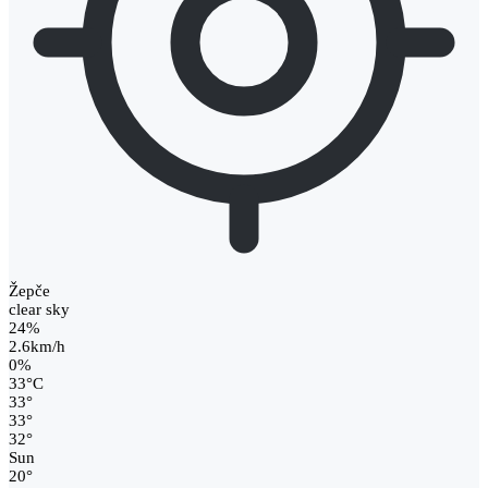
Žepče
clear sky
24%
2.6km/h
0%
33
°
C
33
°
33
°
32
°
Sun
20
°