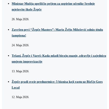
Ministar Mušija upriličio prijem za uspješne učenike Srednje
mješovite škole Žepče
26. Maja 2026.
Završen prvi “Žepče Masters”: Mario Željo Milošević odnio titulu
šampiona!
24. Maja 2026.
Tešanj, Žepče i Vareš: Kada mladi biraju znanje, zdravlje i zajednicu
umjesto improvizacije
13. Maja 2026.
Žepče gradi svoje preduzetnice: 5 biznisa koji rastu uz BizUp Goes
Local
12. Maja 2026.