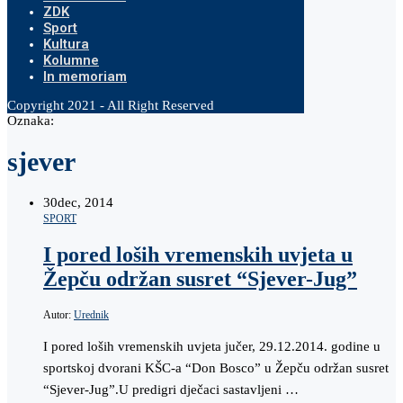
ZDK
Sport
Kultura
Kolumne
In memoriam
Copyright 2021 - All Right Reserved
Oznaka:
sjever
30
dec, 2014
SPORT
I pored loših vremenskih uvjeta u
Žepču održan susret “Sjever-Jug”
Autor:
Urednik
I pored loših vremenskih uvjeta jučer, 29.12.2014. godine u
sportskoj dvorani KŠC-a “Don Bosco” u Žepču održan susret
“Sjever-Jug”.U predigri dječaci sastavljeni …