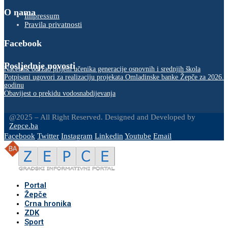
O nama
Impressum
Pravila privatnosti
Facebook
Posljednje novosti
Načelnik održao prijem učenika generacije osnovnih i srednjih škola
Potpisani ugovori za realizaciju projekata Omladinske banke Žepče za 2026.
godinu
Obavijest o prekidu vodosnabdijevanja
@2025 – All Right Reserved. Designed and Developed by
Zepce.ba
Facebook
Twitter
Instagram
Linkedin
Youtube
Email
Portal
Žepče
Crna hronika
ZDK
Sport