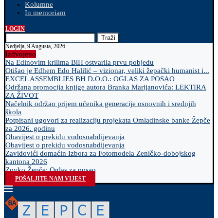
Kolumne
In memoriam
LOGIN
Traži
Nedjelja, 9 Augusta, 2026
Izdvojeno
Na Edinovim krilima BiH ostvarila prvu pobjedu
Otišao je Edhem Edo Halilić – vizionar, veliki žepački humanist i...
EXCEL ASSEMBLIES BH D.O.O.: OGLAS ZA POSAO
Održana promocija knjige autora Branka Marijanovića: LEKTIRA
ZA ŽIVOT
Načelnik održao prijem učenika generacije osnovnih i srednjih
škola
Potpisani ugovori za realizaciju projekata Omladinske banke Žepče
za 2026. godinu
Obavijest o prekidu vodosnabdijevanja
Obavijest o prekidu vodosnabdijevanja
Zavidovići domaćin Izbora za Fotomodela Zeničko-dobojskog
kantona 2026
Zovko Žepče: Oglas za posao
POŠALJITE NAM VIJEST