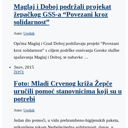
Maglaj i Doboj podržali projekat
žepačkog GSS-a “Povezani kroz
solidarnost”
Autor:
Urednik
Općina Maglaj i Grad Doboj podržavaju projekt “Povezani
kroz solidarnost” s ciljem podrške osnivanja Gorske službe
spašavanja Maglaj i Doboj, te nabavke …
3
nov, 2015
ŽEPČE
Foto: Mladi Crvenog križa Žepče
uručili pomoć stanovnicima koji su u
potrebi
Autor:
Urednik
Jedan dio pomoći, u vidu prehrambeno-higijenskih paketa,
prikupljene tokom Nedjelje/tjedna solidarnosti, danas, u