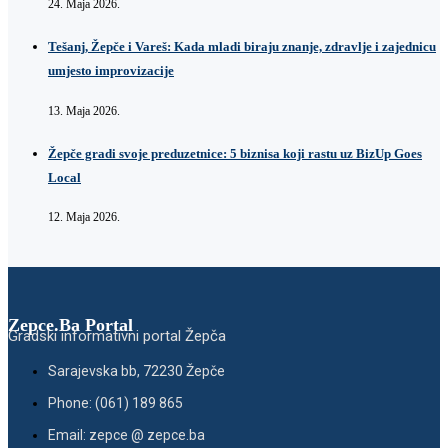
24. Maja 2026.
Tešanj, Žepče i Vareš: Kada mladi biraju znanje, zdravlje i zajednicu
umjesto improvizacije
13. Maja 2026.
Žepče gradi svoje preduzetnice: 5 biznisa koji rastu uz BizUp Goes
Local
12. Maja 2026.
Zepce.Ba Portal
Gradski informativni portal Žepča
Sarajevska bb, 72230 Žepče
Phone: (061) 189 865
Email: zepce @ zepce.ba