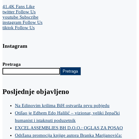
41.4K
Fans
Like
twitter
Follow Us
youtube
Subscribe
instagram
Follow Us
tiktok
Follow Us
Instagram
Pretraga
Pretraga
Posljednje objavljeno
Na Edinovim krilima BiH ostvarila prvu pobjedu
Otišao je Edhem Edo Halilić – vizionar, veliki žepački
humanist i istaknuti poduzetnik
EXCEL ASSEMBLIES BH D.O.O.: OGLAS ZA POSAO
Održana promocija knjige autora Branka Marijanovića: