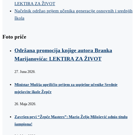
LEKTIRA ZA ŽIVOT
Načelnik održao prijem učenika generacije osnovnih i srednjih
škola
Foto priče
Održana promocija knjige autora Branka
Marijanovića: LEKTIRA ZA ŽIVOT
27. Juna 2026.
Ministar Mušija upriličio prijem za uspješne učenike Srednje
mješovite škole Žepče
26. Maja 2026.
Završen prvi “Žepče Masters”: Mario Željo Milošević odnio titulu
šampiona!