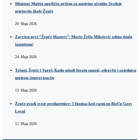
Ministar Mušija upriličio prijem za uspješne učenike Srednje
mješovite škole Žepče
26. Maja 2026.
Završen prvi “Žepče Masters”: Mario Željo Milošević odnio titulu
šampiona!
24. Maja 2026.
Tešanj, Žepče i Vareš: Kada mladi biraju znanje, zdravlje i zajednicu
umjesto improvizacije
13. Maja 2026.
Žepče gradi svoje preduzetnice: 5 biznisa koji rastu uz BizUp Goes
Local
12. Maja 2026.