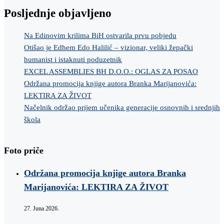
Posljednje objavljeno
Na Edinovim krilima BiH ostvarila prvu pobjedu
Otišao je Edhem Edo Halilić – vizionar, veliki žepački
humanist i istaknuti poduzetnik
EXCEL ASSEMBLIES BH D.O.O.: OGLAS ZA POSAO
Održana promocija knjige autora Branka Marijanovića:
LEKTIRA ZA ŽIVOT
Načelnik održao prijem učenika generacije osnovnih i srednjih
škola
Foto priče
Održana promocija knjige autora Branka
Marijanovića: LEKTIRA ZA ŽIVOT
27. Juna 2026.