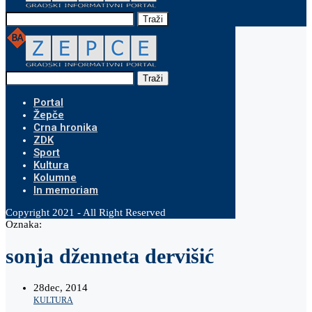
Traži
Traži
Portal
Žepče
Crna hronika
ZDK
Sport
Kultura
Kolumne
In memoriam
Copyright 2021 - All Right Reserved
Oznaka:
sonja dženneta dervišić
28
dec, 2014
KULTURA