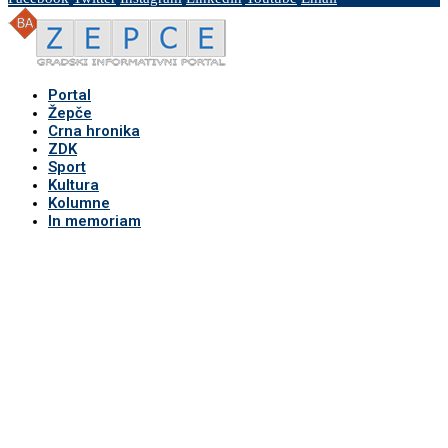
Portal
Žepče
Crna hronika
ZDK
Sport
Kultura
Kolumne
In memoriam