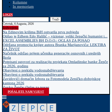
Kolumne
In memoriam
LOGIN
Traži
Četvrtak, 6 Augusta, 2026
Izdvojeno
Na Edinovim krilima BiH ostvarila prvu pobjedu
Otišao je Edhem Edo Halilić – vizionar, veliki žepački humanist i...
EXCEL ASSEMBLIES BH D.O.O.: OGLAS ZA POSAO
Održana promocija knjige autora Branka Marijanovića: LEKTIRA
ZA ŽIVOT
Načelnik održao prijem učenika generacije osnovnih i srednjih
škola
Potpisani ugovori za realizaciju projekata Omladinske banke Žepče
za 2026. godinu
Obavijest o prekidu vodosnabdijevanja
Obavijest o prekidu vodosnabdijevanja
Zavidovići domaćin Izbora za Fotomodela Zeničko-dobojskog
kantona 2026
Zovko Žepče: Oglas za posao
POŠALJITE NAM VIJEST