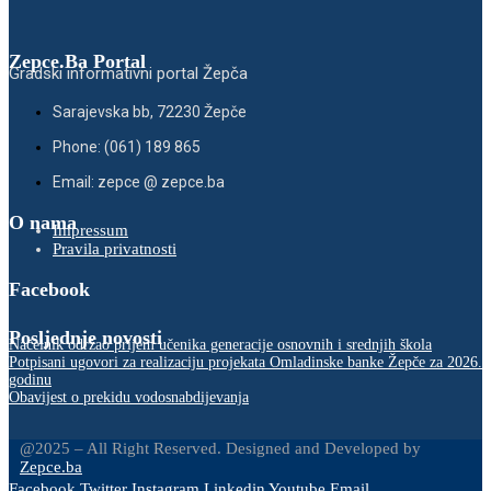
Zepce.Ba Portal
Gradski informativni portal Žepča
Sarajevska bb, 72230 Žepče
Phone: (061) 189 865
Email: zepce @ zepce.ba
O nama
Impressum
Pravila privatnosti
Facebook
Posljednje novosti
Načelnik održao prijem učenika generacije osnovnih i srednjih škola
Potpisani ugovori za realizaciju projekata Omladinske banke Žepče za 2026.
godinu
Obavijest o prekidu vodosnabdijevanja
@2025 – All Right Reserved. Designed and Developed by
Zepce.ba
Facebook
Twitter
Instagram
Linkedin
Youtube
Email