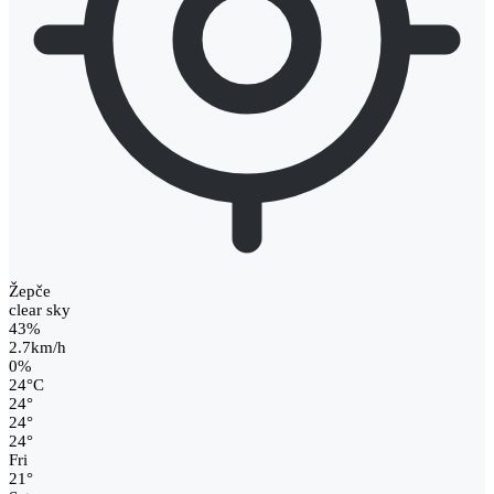
Žepče
clear sky
43%
2.7km/h
0%
24
°
C
24
°
24
°
24
°
Fri
21
°