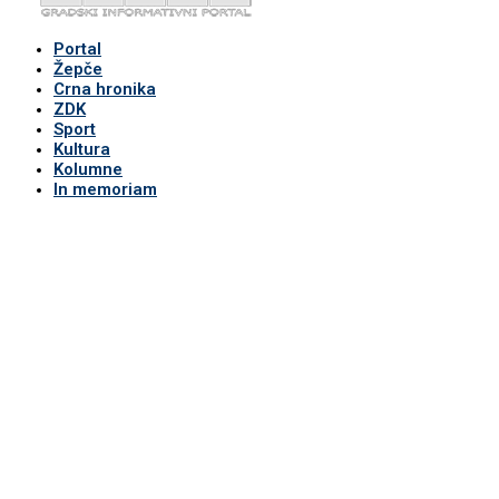
Portal
Žepče
Crna hronika
ZDK
Sport
Kultura
Kolumne
In memoriam