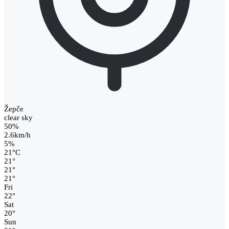
Žepče
clear sky
50%
2.6km/h
5%
21
°
C
21
°
21
°
21
°
Fri
22
°
Sat
20
°
Sun