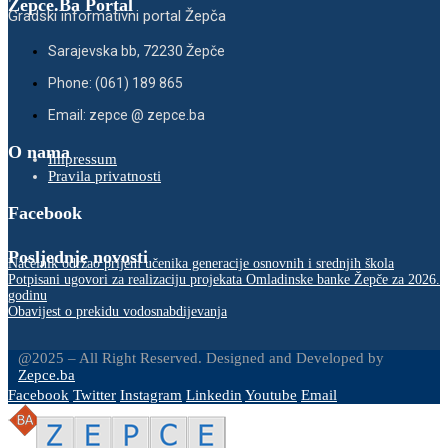
Zepce.Ba Portal
Gradski informativni portal Žepča
Sarajevska bb, 72230 Žepče
Phone: (061) 189 865
Email: zepce @ zepce.ba
O nama
Impressum
Pravila privatnosti
Facebook
Posljednje novosti
Načelnik održao prijem učenika generacije osnovnih i srednjih škola
Potpisani ugovori za realizaciju projekata Omladinske banke Žepče za 2026.
godinu
Obavijest o prekidu vodosnabdijevanja
@2025 – All Right Reserved. Designed and Developed by
Zepce.ba
Facebook
Twitter
Instagram
Linkedin
Youtube
Email