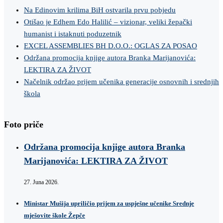
Na Edinovim krilima BiH ostvarila prvu pobjedu
Otišao je Edhem Edo Halilić – vizionar, veliki žepački
humanist i istaknuti poduzetnik
EXCEL ASSEMBLIES BH D.O.O.: OGLAS ZA POSAO
Održana promocija knjige autora Branka Marijanovića:
LEKTIRA ZA ŽIVOT
Načelnik održao prijem učenika generacije osnovnih i srednjih
škola
Foto priče
Održana promocija knjige autora Branka
Marijanovića: LEKTIRA ZA ŽIVOT
27. Juna 2026.
Ministar Mušija upriličio prijem za uspješne učenike Srednje
mješovite škole Žepče