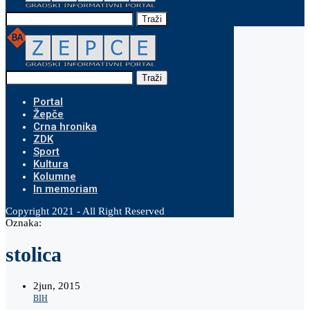
Traži
Traži
Portal
Žepče
Crna hronika
ZDK
Sport
Kultura
Kolumne
In memoriam
Copyright 2021 - All Right Reserved
Oznaka:
stolica
2
jun, 2015
BIH