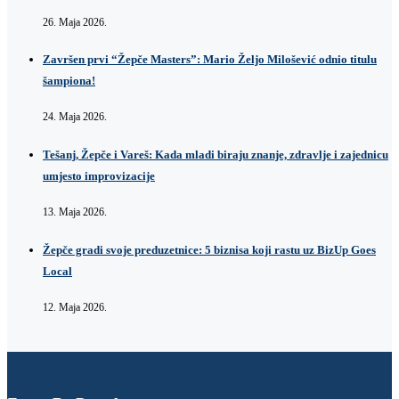
26. Maja 2026.
Završen prvi “Žepče Masters”: Mario Željo Milošević odnio titulu
šampiona!
24. Maja 2026.
Tešanj, Žepče i Vareš: Kada mladi biraju znanje, zdravlje i zajednicu
umjesto improvizacije
13. Maja 2026.
Žepče gradi svoje preduzetnice: 5 biznisa koji rastu uz BizUp Goes
Local
12. Maja 2026.