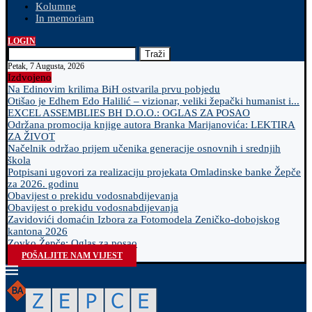
Kolumne
In memoriam
LOGIN
Traži
Petak, 7 Augusta, 2026
Izdvojeno
Na Edinovim krilima BiH ostvarila prvu pobjedu
Otišao je Edhem Edo Halilić – vizionar, veliki žepački humanist i...
EXCEL ASSEMBLIES BH D.O.O.: OGLAS ZA POSAO
Održana promocija knjige autora Branka Marijanovića: LEKTIRA
ZA ŽIVOT
Načelnik održao prijem učenika generacije osnovnih i srednjih
škola
Potpisani ugovori za realizaciju projekata Omladinske banke Žepče
za 2026. godinu
Obavijest o prekidu vodosnabdijevanja
Obavijest o prekidu vodosnabdijevanja
Zavidovići domaćin Izbora za Fotomodela Zeničko-dobojskog
kantona 2026
Zovko Žepče: Oglas za posao
POŠALJITE NAM VIJEST