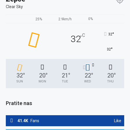
Clear Sky
0%
25%
2.9km/h
°
32
C
32
°
°
32
32
°
20
°
21
°
22
°
20
°
SUN
MON
TUE
WED
THU
Pratite nas
41.4K
Fans
Like