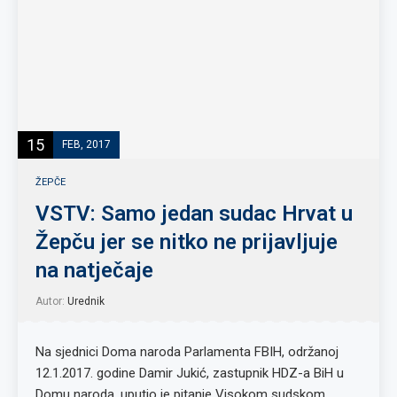
15
FEB, 2017
ŽEPČE
VSTV: Samo jedan sudac Hrvat u
Žepču jer se nitko ne prijavljuje
na natječaje
Autor:
Urednik
Na sjednici Doma naroda Parlamenta FBIH, održanoj
12.1.2017. godine Damir Jukić, zastupnik HDZ-a BiH u
Domu naroda, uputio je pitanje Visokom sudskom …