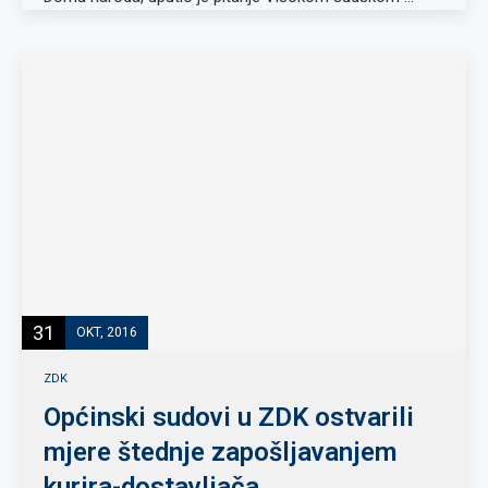
31
OKT, 2016
ZDK
Općinski sudovi u ZDK ostvarili
mjere štednje zapošljavanjem
kurira-dostavljača