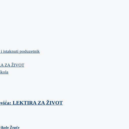
 i istaknuti poduzetnik
IRA ZA ŽIVOT
škola
anovića: LEKTIRA ZA ŽIVOT
 škole Žepče