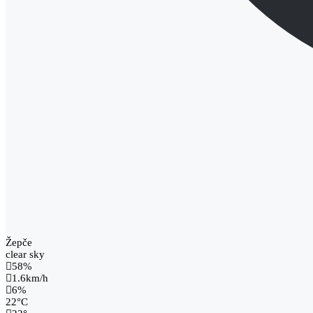
Žepče
clear sky
58%
1.6km/h
6%
22
°
C