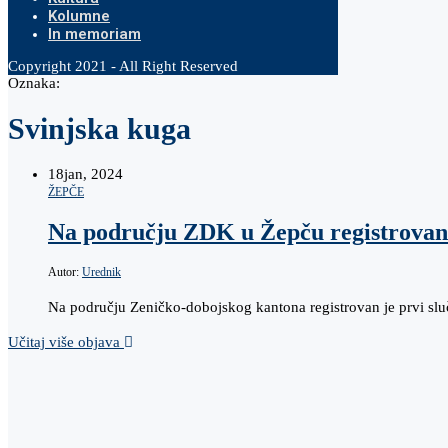
Kolumne
In memoriam
Copyright 2021 - All Right Reserved
Oznaka:
Svinjska kuga
18
jan, 2024
ŽEPČE
Na području ZDK u Žepču registrovan s
Autor:
Urednik
Na području Zeničko-dobojskog kantona registrovan je prvi sluč
Učitaj više objava