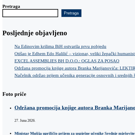
Pretraga
Pretraga
Posljednje objavljeno
Na Edinovim krilima BiH ostvarila prvu pobjedu
Otišao je Edhem Edo Halilić – vizionar, veliki žepački humanist
EXCEL ASSEMBLIES BH D.O.O.: OGLAS ZA POSAO
Održana promocija knjige autora Branka Marijanovića: LEKT
Načelnik održao prijem učenika generacije osnovnih i srednjih 
Foto priče
Održana promocija knjige autora Branka Marij
27. Juna 2026.
Ministar Mušija upriličio prijem za uspješne učenike Srednje mješovite