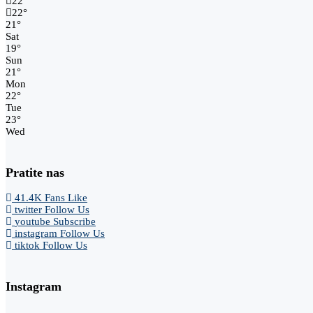
22
°
22
°
21
°
Sat
19
°
Sun
21
°
Mon
22
°
Tue
23
°
Wed
Pratite nas
41.4K
Fans
Like
twitter
Follow Us
youtube
Subscribe
instagram
Follow Us
tiktok
Follow Us
Instagram