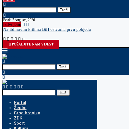
Traži
Petak, 7 Augusta, 2026
Izdvojeno
Na Edinovim krilima BiH ostvarila prvu pobjedu
POŠALJITE NAM VIJEST
Traži
Traži
Portal
Žepče
Crna hronika
ZDK
Sport
Kultura