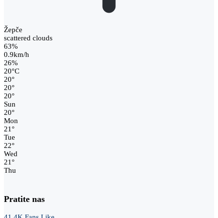
Žepče
scattered clouds
63%
0.9km/h
26%
20
°
C
20
°
20
°
20
°
Sun
20
°
Mon
21
°
Tue
22
°
Wed
21
°
Thu
Pratite nas
41.4K
Fans
Like