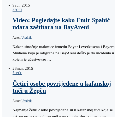
9
apr, 2015
SPORT
Video: Pogledajte kako Emir Spahić
udara zaštitara na BayAreni
Autor:
Urednik
Nakon sinoćnje utakmice između Bayer Leverkusena i Bayern
Minhena koja je odigrana na BayAreni došlo je do incidenta u
kojem je učestvovao …
28
mar, 2015
ŽEPČE
Četiri osobe povrijeđene u kafanskoj
tuči u Žepču
Autor:
Urednik
Najmanje četiri osobe povrijeđene su u kafanskoj tuči koja se
tokom protekle noći, sa petka na subotu, desila u jednom