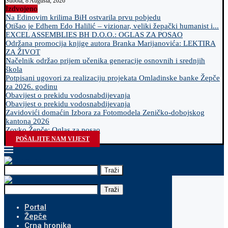
Subota, 8 Augusta, 2026
Izdvojeno
Na Edinovim krilima BiH ostvarila prvu pobjedu
Otišao je Edhem Edo Halilić – vizionar, veliki žepački humanist i...
EXCEL ASSEMBLIES BH D.O.O.: OGLAS ZA POSAO
Održana promocija knjige autora Branka Marijanovića: LEKTIRA
ZA ŽIVOT
Načelnik održao prijem učenika generacije osnovnih i srednjih
škola
Potpisani ugovori za realizaciju projekata Omladinske banke Žepče
za 2026. godinu
Obavijest o prekidu vodosnabdijevanja
Obavijest o prekidu vodosnabdijevanja
Zavidovići domaćin Izbora za Fotomodela Zeničko-dobojskog
kantona 2026
Zovko Žepče: Oglas za posao
POŠALJITE NAM VIJEST
Traži
Traži
Portal
Žepče
Crna hronika