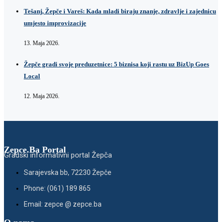
Tešanj, Žepče i Vareš: Kada mladi biraju znanje, zdravlje i zajednicu
umjesto improvizacije
13. Maja 2026.
Žepče gradi svoje preduzetnice: 5 biznisa koji rastu uz BizUp Goes
Local
12. Maja 2026.
Zepce.Ba Portal
Gradski informativni portal Žepča
Sarajevska bb, 72230 Žepče
Phone: (061) 189 865
Email: zepce @ zepce.ba