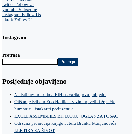
twitter
Follow Us
youtube
Subscribe
instagram
Follow Us
tiktok
Follow Us
Instagram
Pretraga
Pretraga
Posljednje objavljeno
Na Edinovim krilima BiH ostvarila prvu pobjedu
Otišao je Edhem Edo Halilić – vizionar, veliki žepački
humanist i istaknuti poduzetnik
EXCEL ASSEMBLIES BH D.O.O.: OGLAS ZA POSAO
Održana promocija knjige autora Branka Marijanovića:
LEKTIRA ZA ŽIVOT