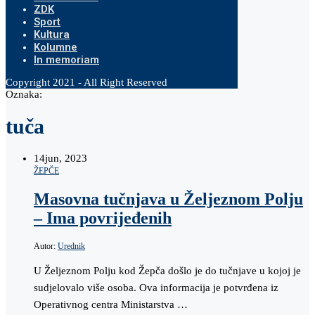
ZDK
Sport
Kultura
Kolumne
In memoriam
Copyright 2021 - All Right Reserved
Oznaka:
tuča
14
jun, 2023
ŽEPČE
Masovna tučnjava u Željeznom Polju
– Ima povrijeđenih
Autor:
Urednik
U Željeznom Polju kod Žepča došlo je do tučnjave u kojoj je
sudjelovalo više osoba. Ova informacija je potvrđena iz
Operativnog centra Ministarstva …