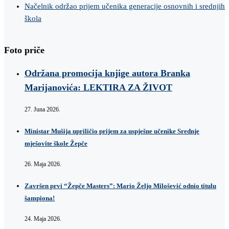
Načelnik održao prijem učenika generacije osnovnih i srednjih
škola
Foto priče
Održana promocija knjige autora Branka
Marijanovića: LEKTIRA ZA ŽIVOT
27. Juna 2026.
Ministar Mušija upriličio prijem za uspješne učenike Srednje
mješovite škole Žepče
26. Maja 2026.
Završen prvi “Žepče Masters”: Mario Željo Milošević odnio titulu
šampiona!
24. Maja 2026.