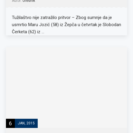
Autor:
Urednik
Tužilaštvo nije zatražilo pritvor – Zbog sumnje da je
usmrtio Maru Jozić (58) iz Žepča u četvrtak je Slobodan
Čerketa (62) iz …
6
JAN, 2015