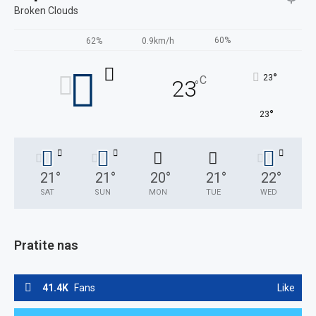
Broken Clouds
60%
62%
0.9km/h
°
23
C
23
°
°
23
21
°
21
°
20
°
21
°
22
°
SAT
SUN
MON
TUE
WED
Pratite nas
41.4K
Fans
Like