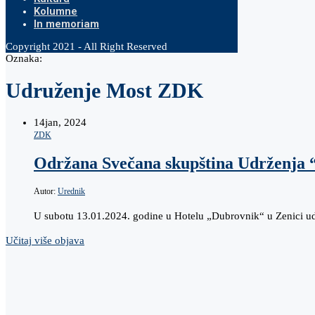
Kolumne
In memoriam
Copyright 2021 - All Right Reserved
Oznaka:
Udruženje Most ZDK
14
jan, 2024
ZDK
Održana Svečana skupština Udrženj
Autor:
Urednik
U subotu 13.01.2024. godine u Hotelu „Dubrovnik“ u Zenici ud
Učitaj više objava