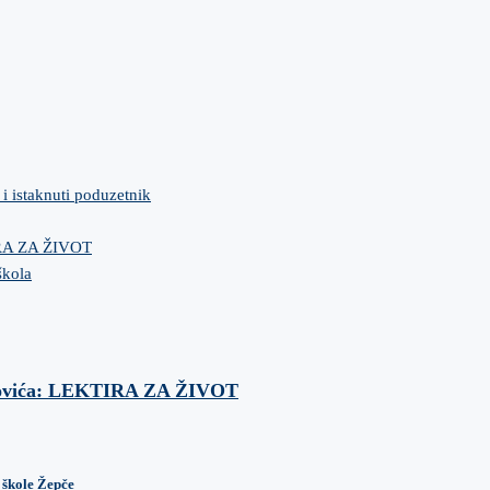
 i istaknuti poduzetnik
IRA ZA ŽIVOT
škola
anovića: LEKTIRA ZA ŽIVOT
 škole Žepče