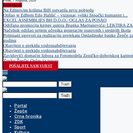
Petak, 7 Augusta, 2026
Izdvojeno
Na Edinovim krilima BiH ostvarila prvu pobjedu
Otišao je Edhem Edo Halilić – vizionar, veliki žepački humanist i...
EXCEL ASSEMBLIES BH D.O.O.: OGLAS ZA POSAO
Održana promocija knjige autora Branka Marijanovića: LEKTIRA Z
Načelnik održao prijem učenika generacije osnovnih i srednjih škola
Potpisani ugovori za realizaciju projekata Omladinske banke Žepče z
godinu
Obavijest o prekidu vodosnabdijevanja
Obavijest o prekidu vodosnabdijevanja
Zavidovići domaćin Izbora za Fotomodela Zeničko-dobojskog kanto
Zovko Žepče: Oglas za posao
POŠALJITE NAM VIJEST
Traži
Traži
Portal
Žepče
Crna hronika
ZDK
Sport
Kultura