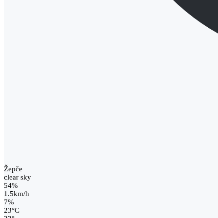
Žepče
clear sky
54%
1.5km/h
7%
23
°
C