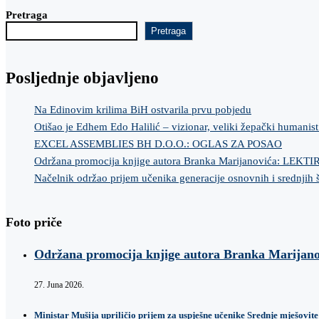
Pretraga
Pretraga
Posljednje objavljeno
Na Edinovim krilima BiH ostvarila prvu pobjedu
Otišao je Edhem Edo Halilić – vizionar, veliki žepački humanist
EXCEL ASSEMBLIES BH D.O.O.: OGLAS ZA POSAO
Održana promocija knjige autora Branka Marijanovića: LEKT
Načelnik održao prijem učenika generacije osnovnih i srednjih 
Foto priče
Održana promocija knjige autora Branka Marij
27. Juna 2026.
Ministar Mušija upriličio prijem za uspješne učenike Srednje mješovite