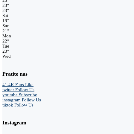
23
°
23
°
23
°
Sat
19
°
Sun
21
°
Mon
22
°
Tue
23
°
Wed
Pratite nas
41.4K
Fans
Like
twitter
Follow Us
youtube
Subscribe
instagram
Follow Us
tiktok
Follow Us
Instagram