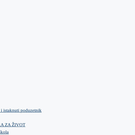
 i istaknuti poduzetnik
IRA ZA ŽIVOT
škola