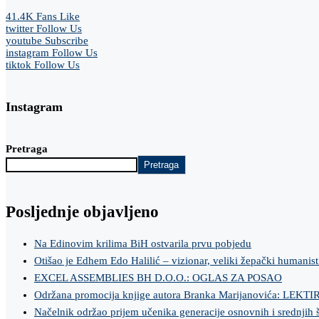
41.4K
Fans
Like
twitter
Follow Us
youtube
Subscribe
instagram
Follow Us
tiktok
Follow Us
Instagram
Pretraga
Pretraga
Posljednje objavljeno
Na Edinovim krilima BiH ostvarila prvu pobjedu
Otišao je Edhem Edo Halilić – vizionar, veliki žepački humanist
EXCEL ASSEMBLIES BH D.O.O.: OGLAS ZA POSAO
Održana promocija knjige autora Branka Marijanovića: LEKT
Načelnik održao prijem učenika generacije osnovnih i srednjih 