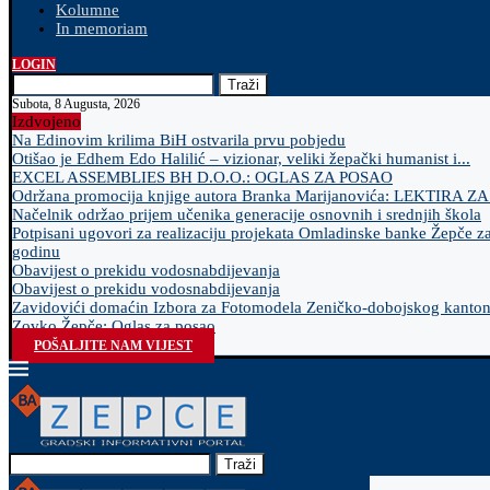
Kolumne
In memoriam
LOGIN
Traži
Subota, 8 Augusta, 2026
Izdvojeno
Na Edinovim krilima BiH ostvarila prvu pobjedu
Otišao je Edhem Edo Halilić – vizionar, veliki žepački humanist i...
EXCEL ASSEMBLIES BH D.O.O.: OGLAS ZA POSAO
Održana promocija knjige autora Branka Marijanovića: LEKTIRA Z
Načelnik održao prijem učenika generacije osnovnih i srednjih škola
Potpisani ugovori za realizaciju projekata Omladinske banke Žepče z
godinu
Obavijest o prekidu vodosnabdijevanja
Obavijest o prekidu vodosnabdijevanja
Zavidovići domaćin Izbora za Fotomodela Zeničko-dobojskog kanto
Zovko Žepče: Oglas za posao
POŠALJITE NAM VIJEST
Traži