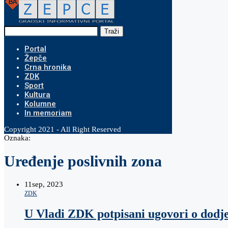
Traži
Portal
Žepče
Crna hronika
ZDK
Sport
Kultura
Kolumne
In memoriam
Copyright 2021 - All Right Reserved
Oznaka:
Uređenje poslivnih zona
11
sep, 2023
ZDK
U Vladi ZDK potpisani ugovori o dodje