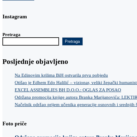
Instagram
Pretraga
Pretraga
Posljednje objavljeno
Na Edinovim krilima BiH ostvarila prvu pobjedu
Otišao je Edhem Edo Halilić – vizionar, veliki žepački humanist
EXCEL ASSEMBLIES BH D.O.O.: OGLAS ZA POSAO
Održana promocija knjige autora Branka Marijanovića: LEKT
Načelnik održao prijem učenika generacije osnovnih i srednjih 
Foto priče