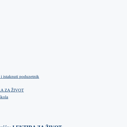
 i istaknuti poduzetnik
IRA ZA ŽIVOT
škola