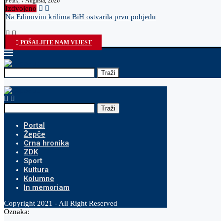
Petak, 7 Augusta, 2026
Izdvojeno
Na Edinovim krilima BiH ostvarila prvu pobjedu
POŠALJITE NAM VIJEST
Traži
Traži
Portal
Žepče
Crna hronika
ZDK
Sport
Kultura
Kolumne
In memoriam
Copyright 2021 - All Right Reserved
Oznaka: