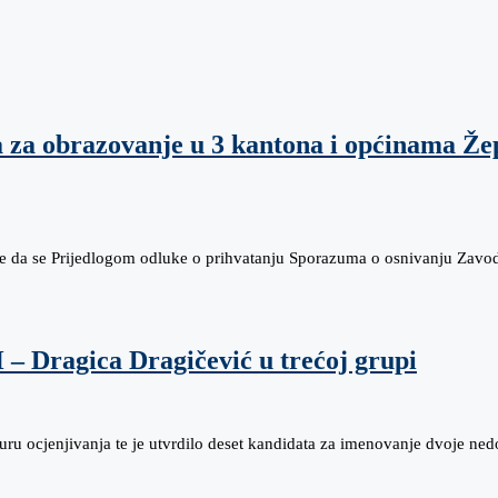
a obrazovanje u 3 kantona i općinama Žepč
o je da se Prijedlogom odluke o prihvatanju Sporazuma o osnivanju Zav
 – Dragica Dragičević u trećoj grupi
uru ocjenjivanja te je utvrdilo deset kandidata za imenovanje dvoje ne