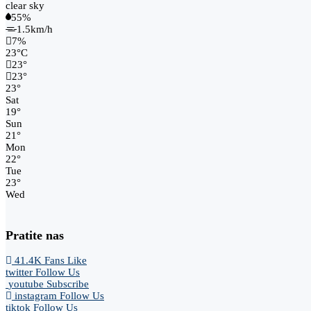
clear sky
55%
1.5km/h
7%
23
°
C
23
°
23
°
23
°
Sat
19
°
Sun
21
°
Mon
22
°
Tue
23
°
Wed
Pratite nas
41.4K
Fans
Like
twitter
Follow Us
youtube
Subscribe
instagram
Follow Us
tiktok
Follow Us