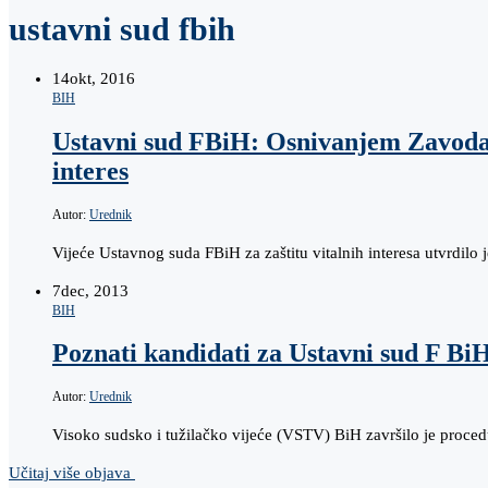
ustavni sud fbih
14
okt, 2016
BIH
Ustavni sud FBiH: Osnivanjem Zavoda z
interes
Autor:
Urednik
Vijeće Ustavnog suda FBiH za zaštitu vitalnih interesa utvrdil
7
dec, 2013
BIH
Poznati kandidati za Ustavni sud F BiH
Autor:
Urednik
Visoko sudsko i tužilačko vijeće (VSTV) BiH završilo je proced
Učitaj više objava