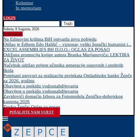
Kolumne
In memoriam
LOGIN
Traži
Subota, 8 Augusta, 2026
Izdvojeno
Na Edinovim krilima BiH ostvarila prvu pobjedu
Otišao je Edhem Edo Halilić – vizionar, veliki žepački humanist i...
EXCEL ASSEMBLIES BH D.O.O.: OGLAS ZA POSAO
Održana promocija knjige autora Branka Marijanovića: LEKTIRA
ZA ŽIVOT
Načelnik održao prijem učenika generacije osnovnih i srednjih
škola
Potpisani ugovori za realizaciju projekata Omladinske banke Žepče
za 2026. godinu
Obavijest o prekidu vodosnabdijevanja
Obavijest o prekidu vodosnabdijevanja
Zavidovići domaćin Izbora za Fotomodela Zeničko-dobojskog
kantona 2026
Zovko Žepče: Oglas za posao
POŠALJITE NAM VIJEST