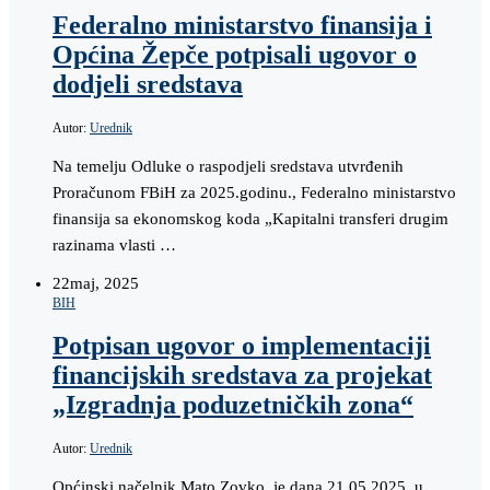
Federalno ministarstvo finansija i
Općina Žepče potpisali ugovor o
dodjeli sredstava
Autor:
Urednik
Na temelju Odluke o raspodjeli sredstava utvrđenih
Proračunom FBiH za 2025.godinu., Federalno ministarstvo
finansija sa ekonomskog koda „Kapitalni transferi drugim
razinama vlasti …
22
maj, 2025
BIH
Potpisan ugovor o implementaciji
financijskih sredstava za projekat
„Izgradnja poduzetničkih zona“
Autor:
Urednik
Općinski načelnik Mato Zovko, je dana 21.05.2025. u