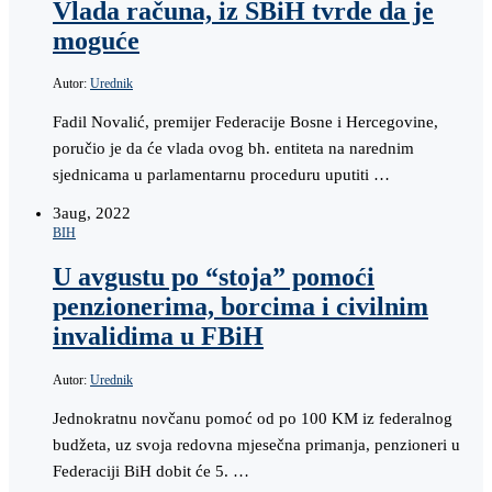
Vlada računa, iz SBiH tvrde da je
moguće
Autor:
Urednik
Fadil Novalić, premijer Federacije Bosne i Hercegovine,
poručio je da će vlada ovog bh. entiteta na narednim
sjednicama u parlamentarnu proceduru uputiti …
3
aug, 2022
BIH
U avgustu po “stoja” pomoći
penzionerima, borcima i civilnim
invalidima u FBiH
Autor:
Urednik
Jednokratnu novčanu pomoć od po 100 KM iz federalnog
budžeta, uz svoja redovna mjesečna primanja, penzioneri u
Federaciji BiH dobit će 5. …