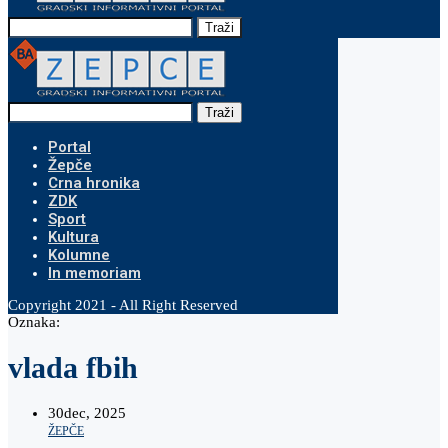
Traži
Traži
Portal
Žepče
Crna hronika
ZDK
Sport
Kultura
Kolumne
In memoriam
Copyright 2021 - All Right Reserved
Oznaka:
vlada fbih
30
dec, 2025
ŽEPČE