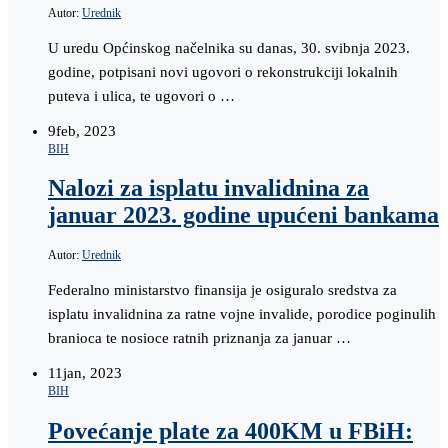
Autor:
Urednik
U uredu Općinskog načelnika su danas, 30. svibnja 2023.
godine, potpisani novi ugovori o rekonstrukciji lokalnih
puteva i ulica, te ugovori o …
9
feb, 2023
BIH
Nalozi za isplatu invalidnina za
januar 2023. godine upućeni bankama
Autor:
Urednik
Federalno ministarstvo finansija je osiguralo sredstva za
isplatu invalidnina za ratne vojne invalide, porodice poginulih
branioca te nosioce ratnih priznanja za januar …
11
jan, 2023
BIH
Povećanje plate za 400KM u FBiH: