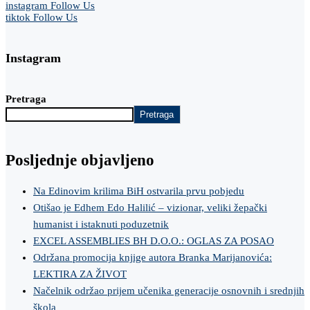
instagram
Follow Us
tiktok
Follow Us
Instagram
Pretraga
Pretraga
Posljednje objavljeno
Na Edinovim krilima BiH ostvarila prvu pobjedu
Otišao je Edhem Edo Halilić – vizionar, veliki žepački
humanist i istaknuti poduzetnik
EXCEL ASSEMBLIES BH D.O.O.: OGLAS ZA POSAO
Održana promocija knjige autora Branka Marijanovića:
LEKTIRA ZA ŽIVOT
Načelnik održao prijem učenika generacije osnovnih i srednjih
škola