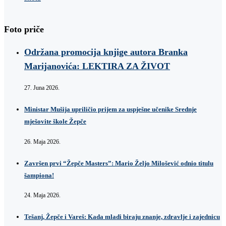
Foto priče
Održana promocija knjige autora Branka
Marijanovića: LEKTIRA ZA ŽIVOT
27. Juna 2026.
Ministar Mušija upriličio prijem za uspješne učenike Srednje
mješovite škole Žepče
26. Maja 2026.
Završen prvi “Žepče Masters”: Mario Željo Milošević odnio titulu
šampiona!
24. Maja 2026.
Tešanj, Žepče i Vareš: Kada mladi biraju znanje, zdravlje i zajednicu