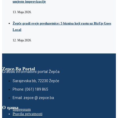
umjesto improvizacije
13. Maja 2026.
Žepče gradi svoje preduzetnice: 5 biznisa koji rastu uz BizUp Goes
Local
12. Maja 2026.
Zepce.Ba Portal
Gradski informativni portal Žepča
Sarajevska bb, 72230 Žepče
Phone: (061) 189 865
Email: zepce @ zepce.ba
O nama
Impressum
Pravila privatnosti