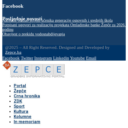
Facebook
Posljednje novosti
Načelnik održao prijem učenika generacije osnovnih i srednjih škola
Potpisani ugovori za realizaciju projekata Omladinske banke Žepče za 2026.
godinu
Obavijest o prekidu vodosnabdijevanja
@2025 – All Right Reserved. Designed and Developed by
Zepce.ba
Facebook
Twitter
Instagram
Linkedin
Youtube
Email
Portal
Žepče
Crna hronika
ZDK
Sport
Kultura
Kolumne
In memoriam