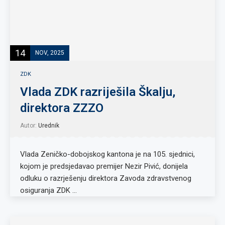
14
NOV, 2025
ZDK
Vlada ZDK razriješila Škalju,
direktora ZZZO
Autor:
Urednik
Vlada Zeničko-dobojskog kantona je na 105. sjednici,
kojom je predsjedavao premijer Nezir Pivić, donijela
odluku o razrješenju direktora Zavoda zdravstvenog
osiguranja ZDK …