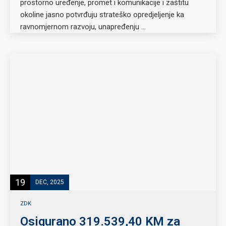
prostorno uređenje, promet i komunikacije i zaštitu
okoline jasno potvrđuju strateško opredjeljenje ka
ravnomjernom razvoju, unapređenju …
19
DEC, 2025
ZDK
Osigurano 319.539,40 KM za