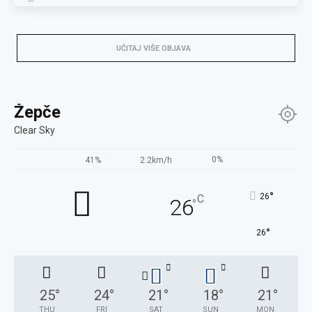
UČITAJ VIŠE OBJAVA
Žepče
Clear Sky
0%
41%
2.2km/h
°
26
C
26
°
°
26
25
°
24
°
21
°
18
°
21
°
THU
FRI
SAT
SUN
MON