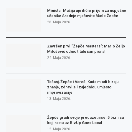
Ministar Mušija upriličio prijem za uspješne
učenike Srednje mješovite škole Žepče
26. Maja 2026.
Završen prvi “Žepče Masters”: Mario Željo
Milošević odnio titulu šampiona!
24. Maja 2026.
Tešanj, Žepče i Vareš: Kada mladi biraju
znanje, zdravlje i zajednicu umjesto
improvizacije
13. Maja 2026.
Žepče gradi svoje preduzetnice: 5 biznisa
koji rastu uz BizUp Goes Local
12. Maja 2026.