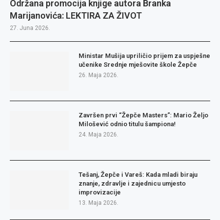
Održana promocija knjige autora Branka
Marijanovića: LEKTIRA ZA ŽIVOT
27. Juna 2026.
Ministar Mušija upriličio prijem za uspješne
učenike Srednje mješovite škole Žepče
26. Maja 2026.
Završen prvi “Žepče Masters”: Mario Željo
Milošević odnio titulu šampiona!
24. Maja 2026.
Tešanj, Žepče i Vareš: Kada mladi biraju
znanje, zdravlje i zajednicu umjesto
improvizacije
13. Maja 2026.