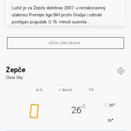
Lučić je za Žepče debitirao 2007. u nezaboravnoj
utakmici Premijer lige BiH protiv Orašja i odmah
postigao pogodak. U 76. minuti susreta …
UČITAJ VIŠE OBJAVA
Žepče
Clear Sky
0%
41%
1.4km/h
°
26
C
26
°
°
26