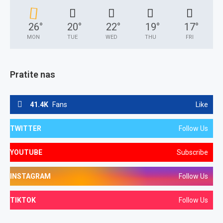
26
°
20
°
22
°
19
°
17
°
MON
TUE
WED
THU
FRI
Pratite nas
41.4K
Fans
Like
TWITTER
Follow Us
YOUTUBE
Subscribe
INSTAGRAM
Follow Us
TIKTOK
Follow Us