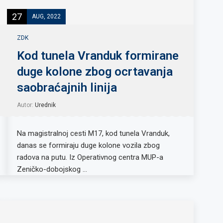
27
AUG, 2022
ZDK
Kod tunela Vranduk formirane
duge kolone zbog ocrtavanja
saobraćajnih linija
Autor:
Urednik
Na magistralnoj cesti M17, kod tunela Vranduk,
danas se formiraju duge kolone vozila zbog
radova na putu. Iz Operativnog centra MUP-a
Zeničko-dobojskog …