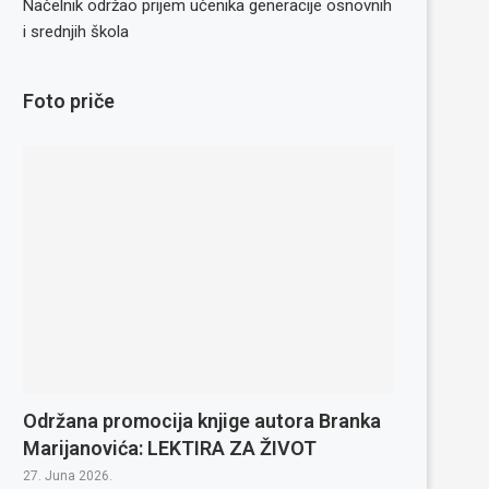
Načelnik održao prijem učenika generacije osnovnih
i srednjih škola
Foto priče
Održana promocija knjige autora Branka
Marijanovića: LEKTIRA ZA ŽIVOT
27. Juna 2026.