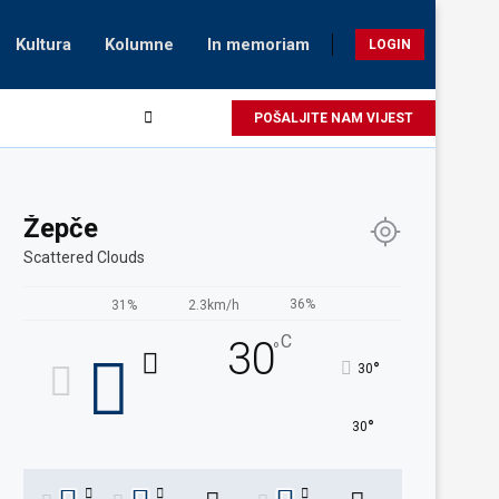
Kultura
Kolumne
In memoriam
LOGIN
POŠALJITE NAM VIJEST
Žepče
Scattered Clouds
36%
31%
2.3km/h
C
30
°
°
30
°
30