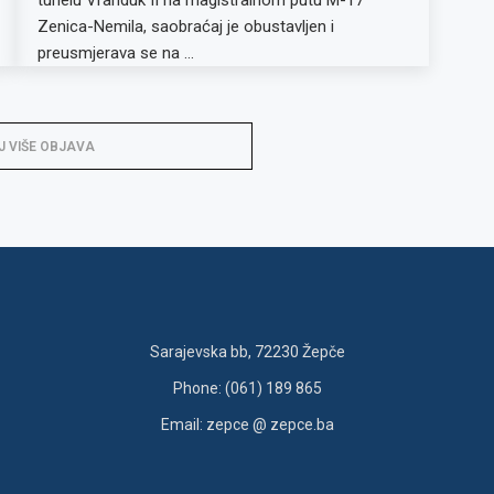
Zenica-Nemila, saobraćaj je obustavljen i
preusmjerava se na …
J VIŠE OBJAVA
Sarajevska bb, 72230 Žepče
Phone: (061) 189 865
Email: zepce @ zepce.ba