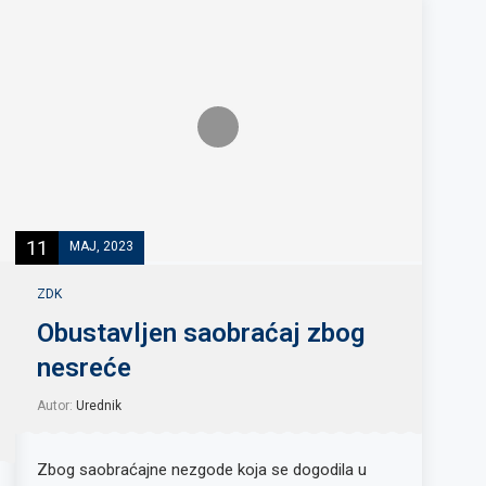
11
MAJ, 2023
ZDK
Obustavljen saobraćaj zbog
nesreće
Autor:
Urednik
Zbog saobraćajne nezgode koja se dogodila u