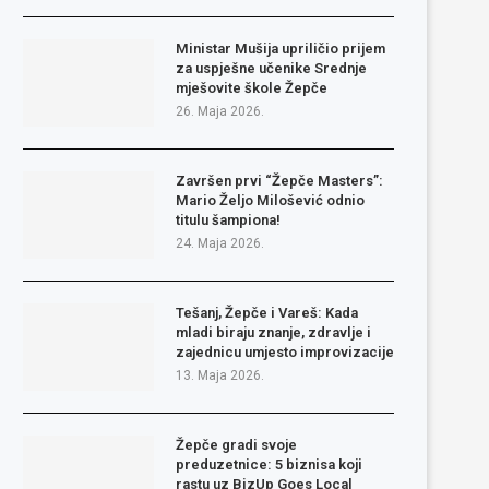
Ministar Mušija upriličio prijem
za uspješne učenike Srednje
mješovite škole Žepče
26. Maja 2026.
Završen prvi “Žepče Masters”:
Mario Željo Milošević odnio
titulu šampiona!
24. Maja 2026.
Tešanj, Žepče i Vareš: Kada
mladi biraju znanje, zdravlje i
zajednicu umjesto improvizacije
13. Maja 2026.
Žepče gradi svoje
preduzetnice: 5 biznisa koji
rastu uz BizUp Goes Local