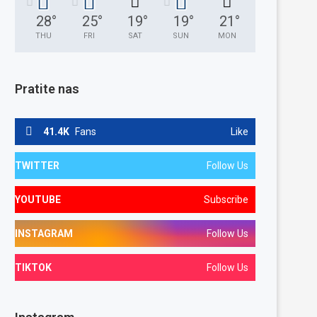
28
°
25
°
19
°
19
°
21
°
THU
FRI
SAT
SUN
MON
Pratite nas
41.4K
Fans
Like
TWITTER
Follow Us
YOUTUBE
Subscribe
INSTAGRAM
Follow Us
TIKTOK
Follow Us