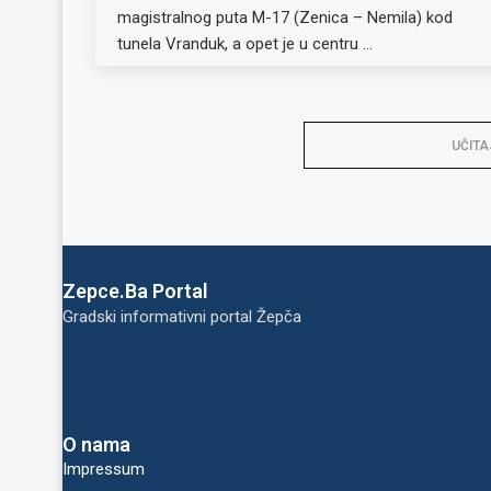
magistralnog puta M-17 (Zenica – Nemila) kod
tunela Vranduk, a opet je u centru …
UČITA
Zepce.Ba Portal
Gradski informativni portal Žepča
O nama
Impressum