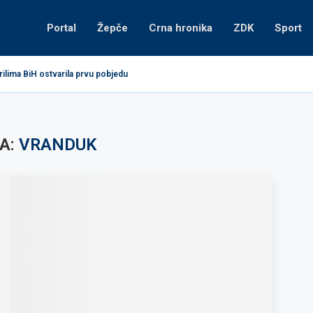
Portal
Žepče
Crna hronika
ZDK
Sport
ilima BiH ostvarila prvu pobjedu
A:
VRANDUK