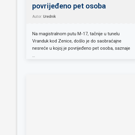
povrijeđeno pet osoba
Autor:
Urednik
Na magistralnom putu M-17, tačnije u tunelu
Vranduk kod Zenice, došlo je do saobraćajne
nesreće u kojoj je povrijeđeno pet osoba, saznaje
…