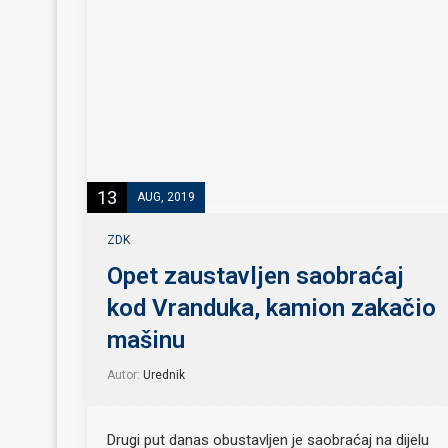
13
AUG, 2019
ZDK
Opet zaustavljen saobraćaj
kod Vranduka, kamion zakačio
mašinu
Autor:
Urednik
Drugi put danas obustavljen je saobraćaj na dijelu