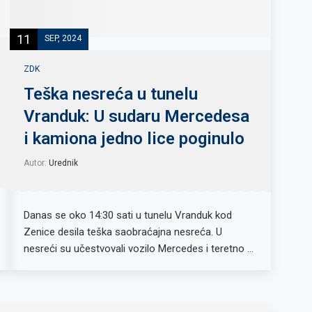
11
SEP, 2024
ZDK
Teška nesreća u tunelu
Vranduk: U sudaru Mercedesa
i kamiona jedno lice poginulo
Autor:
Urednik
Danas se oko 14:30 sati u tunelu Vranduk kod
Zenice desila teška saobraćajna nesreća. U
nesreći su učestvovali vozilo Mercedes i teretno …