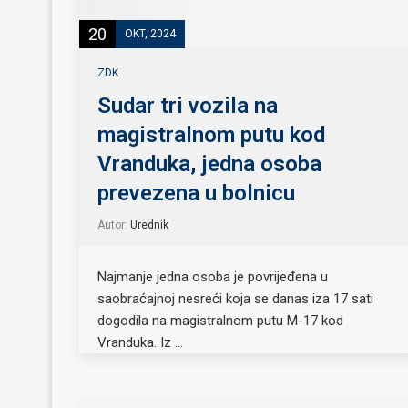
20
OKT, 2024
ZDK
Sudar tri vozila na
magistralnom putu kod
Vranduka, jedna osoba
prevezena u bolnicu
Autor:
Urednik
Najmanje jedna osoba je povrijeđena u
saobraćajnoj nesreći koja se danas iza 17 sati
dogodila na magistralnom putu M-17 kod
Vranduka. Iz …