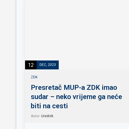
12
DEC, 2023
ZDK
Presretač MUP-a ZDK imao
sudar – neko vrijeme ga neće
biti na cesti
Autor:
Urednik