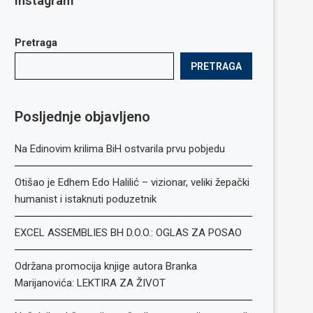
Instagram
Pretraga
PRETRAGA
Posljednje objavljeno
Na Edinovim krilima BiH ostvarila prvu pobjedu
Otišao je Edhem Edo Halilić – vizionar, veliki žepački
humanist i istaknuti poduzetnik
EXCEL ASSEMBLIES BH D.O.O.: OGLAS ZA POSAO
Održana promocija knjige autora Branka
Marijanovića: LEKTIRA ZA ŽIVOT