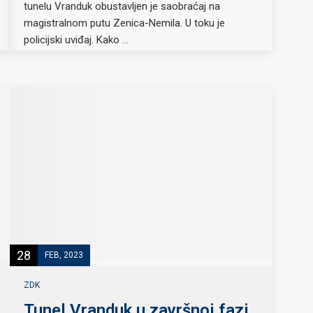
tunelu Vranduk obustavljen je saobraćaj na
magistralnom putu Zenica-Nemila. U toku je
policijski uviđaj. Kako …
28
FEB, 2023
ZDK
Tunel Vranduk u završnoj fazi