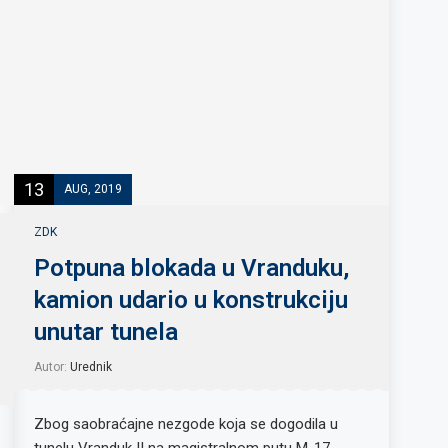
13
AUG, 2019
ZDK
Potpuna blokada u Vranduku,
kamion udario u konstrukciju
unutar tunela
Autor:
Urednik
Zbog saobraćajne nezgode koja se dogodila u
tunelu Vranduk II na magistralnom putu M-17