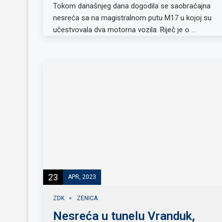
Tokom današnjeg dana dogodila se saobraćajna
nesreća sa na magistralnom putu M17 u kojoj su
učestvovala dva motorna vozila. Riječ je o …
23
APR, 2023
ZDK
ZENICA
Nesreća u tunelu Vranduk,