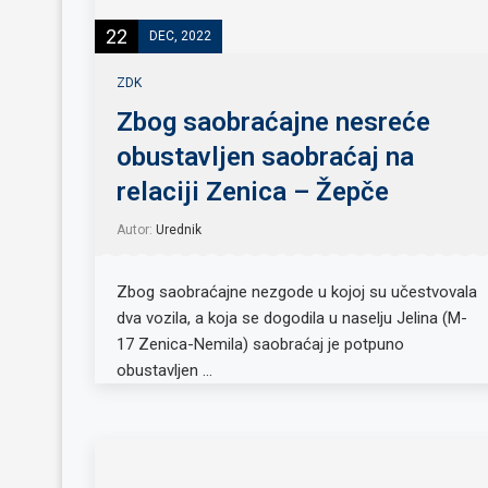
22
DEC, 2022
ZDK
Zbog saobraćajne nesreće
obustavljen saobraćaj na
relaciji Zenica – Žepče
Autor:
Urednik
Zbog saobraćajne nezgode u kojoj su učestvovala
dva vozila, a koja se dogodila u naselju Jelina (M-
17 Zenica-Nemila) saobraćaj je potpuno
obustavljen …