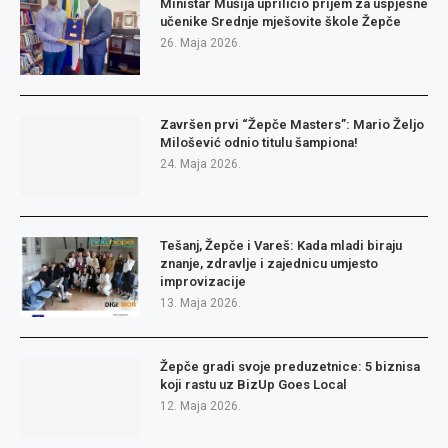
Ministar Mušija upriličio prijem za uspješne
učenike Srednje mješovite škole Žepče
26. Maja 2026.
Završen prvi “Žepče Masters”: Mario Željo
Milošević odnio titulu šampiona!
24. Maja 2026.
Tešanj, Žepče i Vareš: Kada mladi biraju
znanje, zdravlje i zajednicu umjesto
improvizacije
13. Maja 2026.
Žepče gradi svoje preduzetnice: 5 biznisa
koji rastu uz BizUp Goes Local
12. Maja 2026.