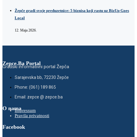
Žepče gradi svoje preduzetnice: 5 biznisa koji rastu uz BizUp Goes
Local
12. Maja 2026.
Zepce.Ba Portal
Gradski informativni portal Žepča
Sarajevska bb, 72230 Žepče
Phone: (061) 189 865
Email: zepce @ zepce.ba
O nama
Impressum
Pravila privatnosti
Facebook