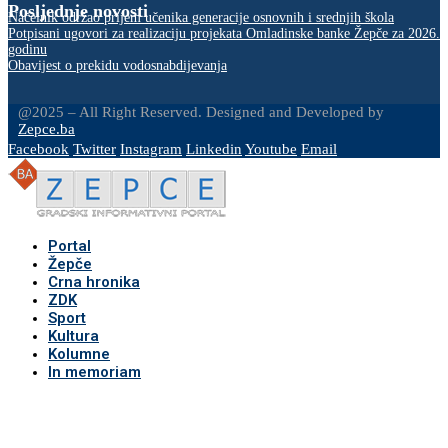
Posljednje novosti
Načelnik održao prijem učenika generacije osnovnih i srednjih škola
Potpisani ugovori za realizaciju projekata Omladinske banke Žepče za 2026.
godinu
Obavijest o prekidu vodosnabdijevanja
@2025 – All Right Reserved. Designed and Developed by
Zepce.ba
Facebook
Twitter
Instagram
Linkedin
Youtube
Email
Portal
Žepče
Crna hronika
ZDK
Sport
Kultura
Kolumne
In memoriam