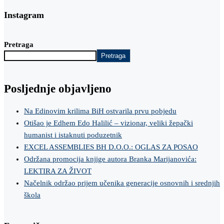
Instagram
Pretraga
Pretraga
Posljednje objavljeno
Na Edinovim krilima BiH ostvarila prvu pobjedu
Otišao je Edhem Edo Halilić – vizionar, veliki žepački
humanist i istaknuti poduzetnik
EXCEL ASSEMBLIES BH D.O.O.: OGLAS ZA POSAO
Održana promocija knjige autora Branka Marijanovića:
LEKTIRA ZA ŽIVOT
Načelnik održao prijem učenika generacije osnovnih i srednjih
škola