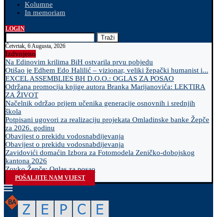
Kolumne
In memoriam
LOGIN
Traži
Četvrtak, 6 Augusta, 2026
Izdvojeno
Na Edinovim krilima BiH ostvarila prvu pobjedu
Otišao je Edhem Edo Halilić – vizionar, veliki žepački humanist i...
EXCEL ASSEMBLIES BH D.O.O.: OGLAS ZA POSAO
Održana promocija knjige autora Branka Marijanovića: LEKTIRA
ZA ŽIVOT
Načelnik održao prijem učenika generacije osnovnih i srednjih
škola
Potpisani ugovori za realizaciju projekata Omladinske banke Žepče
za 2026. godinu
Obavijest o prekidu vodosnabdijevanja
Obavijest o prekidu vodosnabdijevanja
Zavidovići domaćin Izbora za Fotomodela Zeničko-dobojskog
kantona 2026
Zovko Žepče: Oglas za posao
POŠALJITE NAM VIJEST