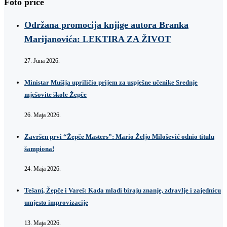
Foto priče
Održana promocija knjige autora Branka
Marijanovića: LEKTIRA ZA ŽIVOT
27. Juna 2026.
Ministar Mušija upriličio prijem za uspješne učenike Srednje
mješovite škole Žepče
26. Maja 2026.
Završen prvi “Žepče Masters”: Mario Željo Milošević odnio titulu
šampiona!
24. Maja 2026.
Tešanj, Žepče i Vareš: Kada mladi biraju znanje, zdravlje i zajednicu
umjesto improvizacije
13. Maja 2026.