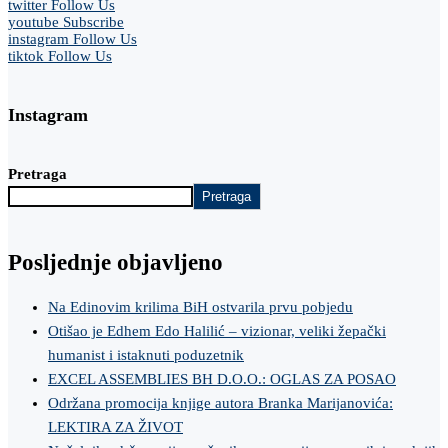
twitter
Follow Us
youtube
Subscribe
instagram
Follow Us
tiktok
Follow Us
Instagram
Pretraga
Pretraga
Posljednje objavljeno
Na Edinovim krilima BiH ostvarila prvu pobjedu
Otišao je Edhem Edo Halilić – vizionar, veliki žepački
humanist i istaknuti poduzetnik
EXCEL ASSEMBLIES BH D.O.O.: OGLAS ZA POSAO
Održana promocija knjige autora Branka Marijanovića:
LEKTIRA ZA ŽIVOT