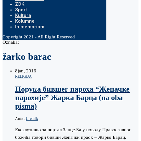
ZDK
Sport
Kultura
Kolumne
In memoriam
Copyright 2021 - All Right Reserved
Oznaka:
žarko barac
8
jan, 2016
RELIGIJA
Порука бившег пароха “Жепачке
парохије” Жарка Барца (na oba
pisma)
Autor:
Urednik
Ексклузивно за портал Зепце.Ба у поводу Православног
божића говори бивши Жепачки праох – Жарко Барац.