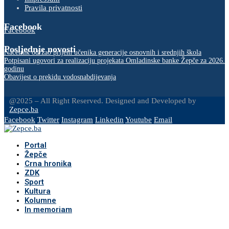
Pravila privatnosti
Facebook
Facebook
Posljednje novosti
Načelnik održao prijem učenika generacije osnovnih i srednjih škola
Potpisani ugovori za realizaciju projekata Omladinske banke Žepče za 2026.
godinu
Obavijest o prekidu vodosnabdijevanja
@2025 – All Right Reserved. Designed and Developed by
Zepce.ba
Facebook
Twitter
Instagram
Linkedin
Youtube
Email
Portal
Žepče
Crna hronika
ZDK
Sport
Kultura
Kolumne
In memoriam