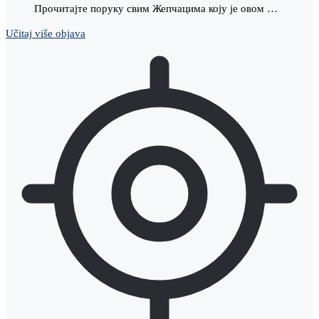
Прочитајте поруку свим Жепчацима коју је овом …
Učitaj više objava