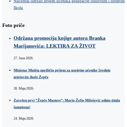
Načelnik održao prijem učenika generacije osnovnih i srednjih
škola
Foto priče
Održana promocija knjige autora Branka
Marijanovića: LEKTIRA ZA ŽIVOT
27. Juna 2026.
Ministar Mušija upriličio prijem za uspješne učenike Srednje
mješovite škole Žepče
26. Maja 2026.
Završen prvi “Žepče Masters”: Mario Željo Milošević odnio titulu
šampiona!
24. Maja 2026.