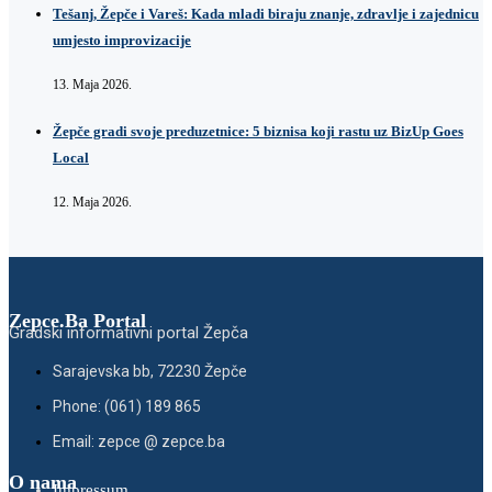
Tešanj, Žepče i Vareš: Kada mladi biraju znanje, zdravlje i zajednicu
umjesto improvizacije
13. Maja 2026.
Žepče gradi svoje preduzetnice: 5 biznisa koji rastu uz BizUp Goes
Local
12. Maja 2026.
Zepce.Ba Portal
Gradski informativni portal Žepča
Sarajevska bb, 72230 Žepče
Phone: (061) 189 865
Email: zepce @ zepce.ba
O nama
Impressum