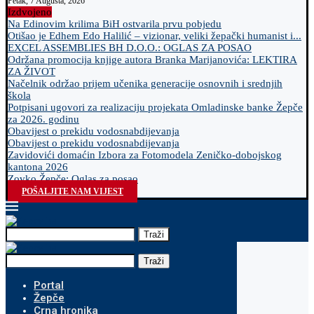
Petak, 7 Augusta, 2026
Izdvojeno
Na Edinovim krilima BiH ostvarila prvu pobjedu
Otišao je Edhem Edo Halilić – vizionar, veliki žepački humanist i...
EXCEL ASSEMBLIES BH D.O.O.: OGLAS ZA POSAO
Održana promocija knjige autora Branka Marijanovića: LEKTIRA
ZA ŽIVOT
Načelnik održao prijem učenika generacije osnovnih i srednjih
škola
Potpisani ugovori za realizaciju projekata Omladinske banke Žepče
za 2026. godinu
Obavijest o prekidu vodosnabdijevanja
Obavijest o prekidu vodosnabdijevanja
Zavidovići domaćin Izbora za Fotomodela Zeničko-dobojskog
kantona 2026
Zovko Žepče: Oglas za posao
POŠALJITE NAM VIJEST
Traži
Traži
Portal
Žepče
Crna hronika