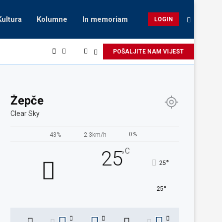
Kultura
Kolumne
In memoriam
LOGIN
POŠALJITE NAM VIJEST
Žepče
Clear Sky
0%
43%
2.3km/h
C
25
°
°
25
°
25