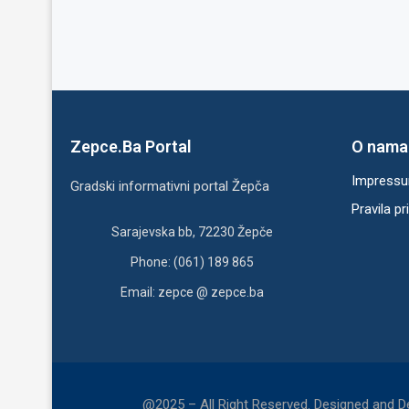
Zepce.Ba Portal
O nama
Impress
Gradski informativni portal Žepča
Pravila pr
Sarajevska bb, 72230 Žepče
Phone: (061) 189 865
Email: zepce @ zepce.ba
@2025 – All Right Reserved. Designed and 