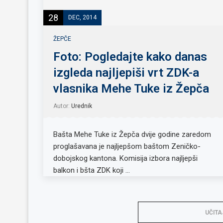
28
DEC, 2014
ŽEPČE
Foto: Pogledajte kako danas
izgleda najljepiši vrt ZDK-a
vlasnika Mehe Tuke iz Žepča
Autor:
Urednik
Bašta Mehe Tuke iz Žepča dvije godine zaredom
proglašavana je najljepšom baštom Zeničko-
dobojskog kantona. Komisija izbora najljepši
balkon i bšta ZDK koji …
UČITA