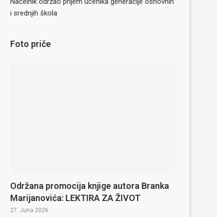
Načelnik održao prijem učenika generacije osnovnih
i srednjih škola
Foto priče
Održana promocija knjige autora Branka
Marijanovića: LEKTIRA ZA ŽIVOT
27. Juna 2026.