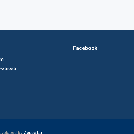
Facebook
um
ivatnosti
Developed by
Zepce.ba