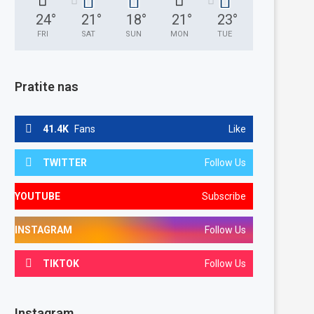
24
°
21
°
18
°
21
°
23
°
FRI
SAT
SUN
MON
TUE
Pratite nas
41.4K
Fans
Like
TWITTER
Follow Us
YOUTUBE
Subscribe
INSTAGRAM
Follow Us
TIKTOK
Follow Us
Instagram