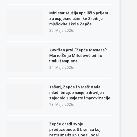
Ministar Mušija upriličio prijem
za uspješne učenike Srednje
mješovite škole Žepče
26. Maja 2026.
Završen prvi “Žepče Masters”:
Mario Željo Milošević odnio
titulu šampiona!
24. Maja 2026.
Tešanj, Žepče i Vareš: Kada
mladi biraju znanje, zdravlje i
zajednicu umjesto improvizacije
13. Maja 2026.
Žepče gradi svoje
preduzetnice: 5 biznisa koji
rastu uz BizUp Goes Local