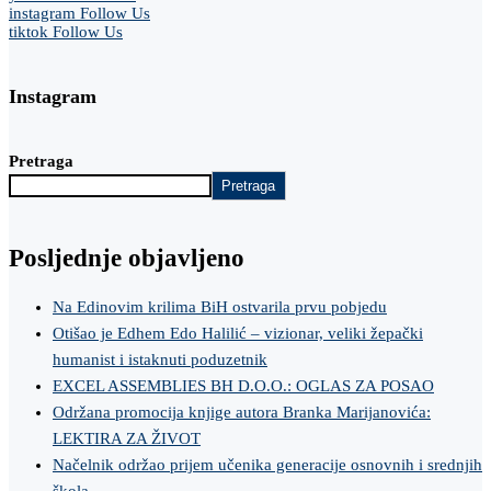
instagram
Follow Us
tiktok
Follow Us
Instagram
Pretraga
Pretraga
Posljednje objavljeno
Na Edinovim krilima BiH ostvarila prvu pobjedu
Otišao je Edhem Edo Halilić – vizionar, veliki žepački
humanist i istaknuti poduzetnik
EXCEL ASSEMBLIES BH D.O.O.: OGLAS ZA POSAO
Održana promocija knjige autora Branka Marijanovića:
LEKTIRA ZA ŽIVOT
Načelnik održao prijem učenika generacije osnovnih i srednjih
škola