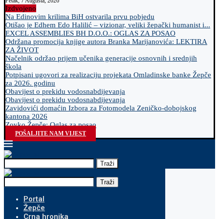
Petak, 7 Augusta, 2026
Izdvojeno
Na Edinovim krilima BiH ostvarila prvu pobjedu
Otišao je Edhem Edo Halilić – vizionar, veliki žepački humanist i...
EXCEL ASSEMBLIES BH D.O.O.: OGLAS ZA POSAO
Održana promocija knjige autora Branka Marijanovića: LEKTIRA
ZA ŽIVOT
Načelnik održao prijem učenika generacije osnovnih i srednjih
škola
Potpisani ugovori za realizaciju projekata Omladinske banke Žepče
za 2026. godinu
Obavijest o prekidu vodosnabdijevanja
Obavijest o prekidu vodosnabdijevanja
Zavidovići domaćin Izbora za Fotomodela Zeničko-dobojskog
kantona 2026
Zovko Žepče: Oglas za posao
POŠALJITE NAM VIJEST
Traži
Traži
Portal
Žepče
Crna hronika