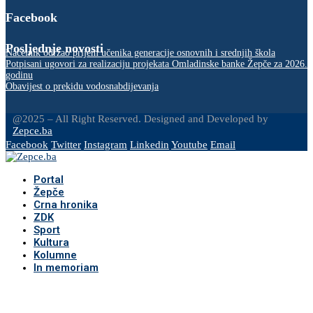
Facebook
Posljednje novosti
Načelnik održao prijem učenika generacije osnovnih i srednjih škola
Potpisani ugovori za realizaciju projekata Omladinske banke Žepče za 2026.
godinu
Obavijest o prekidu vodosnabdijevanja
@2025 – All Right Reserved. Designed and Developed by
Zepce.ba
Facebook
Twitter
Instagram
Linkedin
Youtube
Email
Portal
Žepče
Crna hronika
ZDK
Sport
Kultura
Kolumne
In memoriam