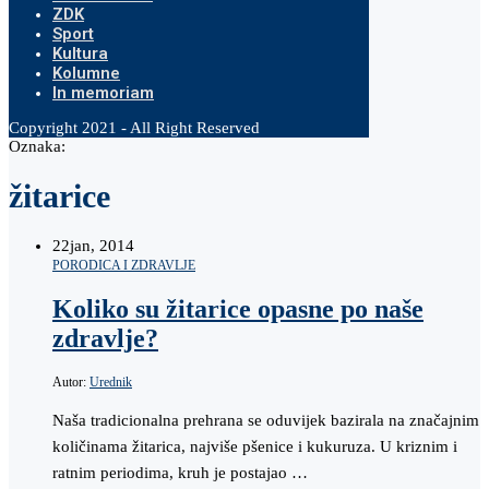
ZDK
Sport
Kultura
Kolumne
In memoriam
Copyright 2021 - All Right Reserved
Oznaka:
žitarice
22
jan, 2014
PORODICA I ZDRAVLJE
Koliko su žitarice opasne po naše
zdravlje?
Autor:
Urednik
Naša tradicionalna prehrana se oduvijek bazirala na značajnim
količinama žitarica, najviše pšenice i kukuruza. U kriznim i
ratnim periodima, kruh je postajao …