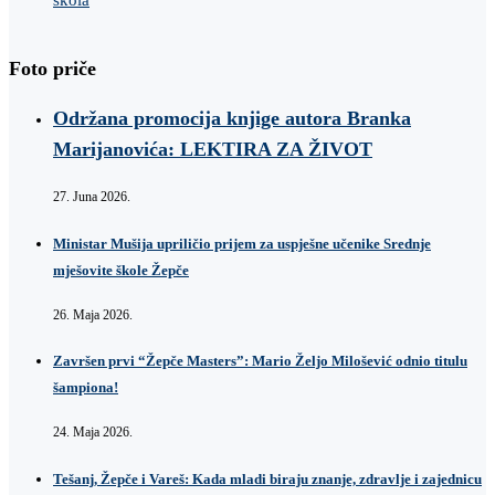
Foto priče
Održana promocija knjige autora Branka
Marijanovića: LEKTIRA ZA ŽIVOT
27. Juna 2026.
Ministar Mušija upriličio prijem za uspješne učenike Srednje
mješovite škole Žepče
26. Maja 2026.
Završen prvi “Žepče Masters”: Mario Željo Milošević odnio titulu
šampiona!
24. Maja 2026.
Tešanj, Žepče i Vareš: Kada mladi biraju znanje, zdravlje i zajednicu