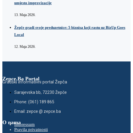
umjesto improvizacije
13. Maja 2026.
Žepče gradi svoje preduzetnice: 5 biznisa koji rastu uz BizUp Goes
Local
12. Maja 2026.
Zepce.Ba Portal
Gradski informativni portal Žepča
Sarajevska bb, 72230 Žepče
Phone: (061) 189 865
Email: zepce @ zepce.ba
O nama
Impressum
Pravila privatnosti