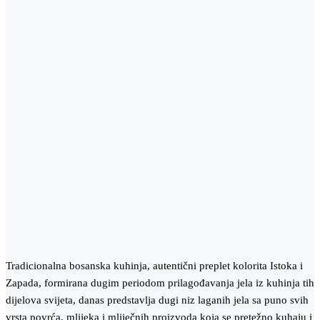
Tradicionalna bosanska kuhinja, autentični preplet kolorita Istoka i
Zapada, formirana dugim periodom prilagođavanja jela iz kuhinja tih
dijelova svijeta, danas predstavlja dugi niz laganih jela sa puno svih
vrsta povrća, mlijeka i mliječnih proizvoda koja se pretežno kuhaju i