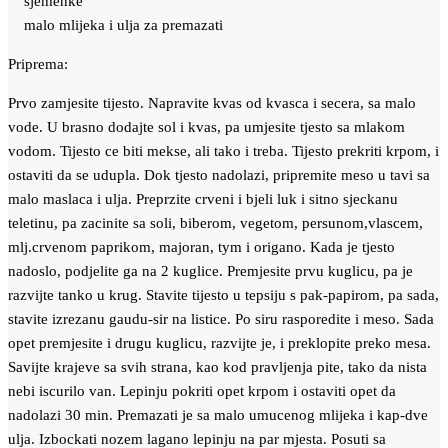
sjemenke
malo mlijeka i ulja za premazati
Priprema:
Prvo zamjesite tijesto. Napravite kvas od kvasca i secera, sa malo
vode. U brasno dodajte sol i kvas, pa umjesite tjesto sa mlakom
vodom. Tijesto ce biti mekse, ali tako i treba. Tijesto prekriti krpom, i
ostaviti da se udupla. Dok tjesto nadolazi, pripremite meso u tavi sa
malo maslaca i ulja. Preprzite crveni i bjeli luk i sitno sjeckanu
teletinu, pa zacinite sa soli, biberom, vegetom, persunom,vlascem,
mlj.crvenom paprikom, majoran, tym i origano. Kada je tjesto
nadoslo, podjelite ga na 2 kuglice. Premjesite prvu kuglicu, pa je
razvijte tanko u krug. Stavite tijesto u tepsiju s pak-papirom, pa sada,
stavite izrezanu gaudu-sir na listice. Po siru rasporedite i meso. Sada
opet premjesite i drugu kuglicu, razvijte je, i preklopite preko mesa.
Savijte krajeve sa svih strana, kao kod pravljenja pite, tako da nista
nebi iscurilo van. Lepinju pokriti opet krpom i ostaviti opet da
nadolazi 30 min. Premazati je sa malo umucenog mlijeka i kap-dve
ulja. Izbockati nozem lagano lepinju na par mjesta. Posuti sa