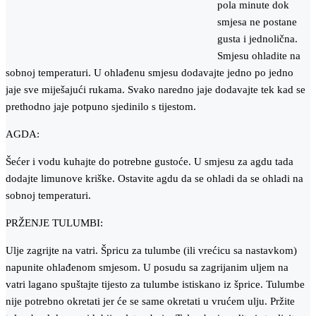
pola minute dok
smjesa ne postane
gusta i jednolična.
Smjesu ohladite na
sobnoj temperaturi. U ohlađenu smjesu dodavajte jedno po jedno
jaje sve miješajući rukama. Svako naredno jaje dodavajte tek kad se
prethodno jaje potpuno sjedinilo s tijestom.
AGDA:
Šećer i vodu kuhajte do potrebne gustoće. U smjesu za agdu tada
dodajte limunove kriške. Ostavite agdu da se ohladi da se ohladi na
sobnoj temperaturi.
PRŽENJE TULUMBI:
Ulje zagrijte na vatri. Špricu za tulumbe (ili vrećicu sa nastavkom)
napunite ohlađenom smjesom. U posudu sa zagrijanim uljem na
vatri lagano spuštajte tijesto za tulumbe istiskano iz šprice. Tulumbe
nije potrebno okretati jer će se same okretati u vrućem ulju. Pržite