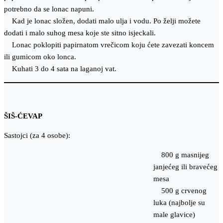
potrebno da se lonac napuni.
Kad je lonac složen, dodati malo ulja i vodu. Po želji možete
dodati i malo suhog mesa koje ste sitno isjeckali.
Lonac poklopiti papirnatom vrečicom koju ćete zavezati koncem
ili gumicom oko lonca.
Kuhati 3 do 4 sata na laganoj vat.
ŠIŠ-ĆEVAP
Sastojci (za 4 osobe):
800 g masnijeg
janjećeg ili bravećeg
mesa
500 g crvenog
luka (najbolje su
male glavice)