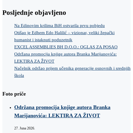
Posljednje objavljeno
Na Edinovim krilima BiH ostvarila prvu pobjedu
Otišao je Edhem Edo Halilić – vizionar, veliki žepački
humanist i istaknuti poduzetnik
EXCEL ASSEMBLIES BH D.O.O.: OGLAS ZA POSAO
Održana promocija knjige autora Branka Marijanovića:
LEKTIRA ZA ŽIVOT
Načelnik održao prijem učenika generacije osnovnih i srednjih
škola
Foto priče
Održana promocija knjige autora Branka
Marijanovića: LEKTIRA ZA ŽIVOT
27. Juna 2026.