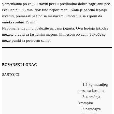
sjemenkama po zelji, i staviti peci u predhodno dobro zagrijanu pec.
Peci lepinju 35 min. dok fino neporumeni. Kada je pecena lepinju
izvaditi, premazati je fino sa maslacem, umotati je sa krpom da
omeksa jedno 15 min.
Napomene: Lepinju posluzite uz casu jogurta. Ovu lepinju takodze
mozete praviti sa fasiranim mesom, ili mesom po zelji. Takođe se
moze puniti sa povrcem samo.
BOSANSKI LONAC
SASTOJCI
1,5 kg masnijeg
mesa sa kostima
3-4 srednja
krompira
3 paradajza