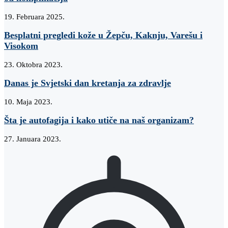
19. Februara 2025.
Besplatni pregledi kože u Žepču, Kaknju, Varešu i
Visokom
23. Oktobra 2023.
Danas je Svjetski dan kretanja za zdravlje
10. Maja 2023.
Šta je autofagija i kako utiče na naš organizam?
27. Januara 2023.