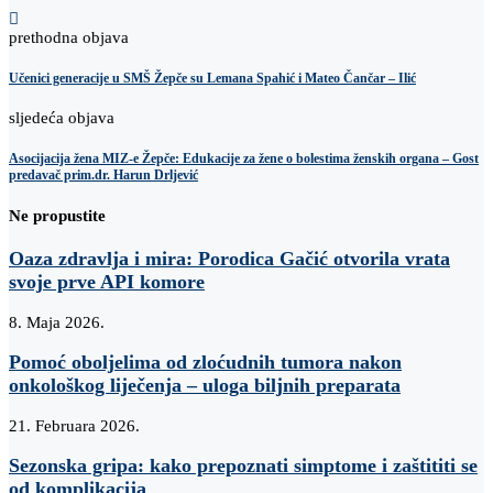
prethodna objava
Učenici generacije u SMŠ Žepče su Lemana Spahić i Mateo Čančar – Ilić
sljedeća objava
Asocijacija žena MIZ-e Žepče: Edukacije za žene o bolestima ženskih organa – Gost
predavač prim.dr. Harun Drljević
Ne propustite
Oaza zdravlja i mira: Porodica Gačić otvorila vrata
svoje prve API komore
8. Maja 2026.
Pomoć oboljelima od zloćudnih tumora nakon
onkološkog liječenja – uloga biljnih preparata
21. Februara 2026.
​Sezonska gripa: kako prepoznati simptome i zaštititi se
od komplikacija