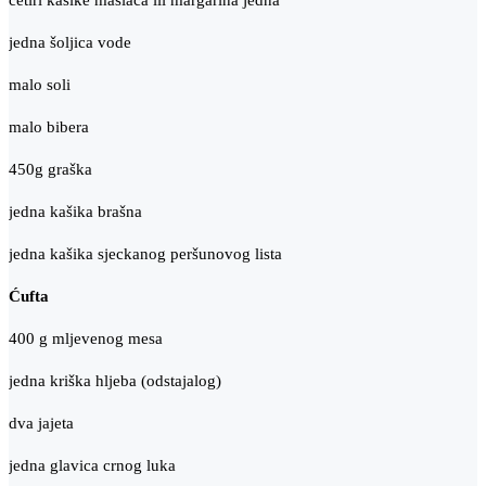
četiri kašike maslaca ili margarina jedna
jedna šoljica vode
malo soli
malo bibera
450g graška
jedna kašika brašna
jedna kašika sjeckanog peršunovog lista
Ćufta
400 g mljevenog mesa
jedna kriška hljeba (odstajalog)
dva jajeta
jedna glavica crnog luka