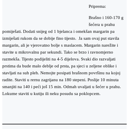
Priprema:
Brašno i 160-170 g
šećera u prahu
pomiješati. Dodati snijeg od 1 bjelanca i omekšan margarin pa
izmiješati rukom da se dobije fino tijesto. Ja sam ovaj put stavila
margarin, ali je vjerovatno bolje s maslacem. Margarin narežite i
stavite u mikrovalnu par sekundi. Tako se brzo i ravnomjerno
razmekša. Tijesto podijeliti na 4-5 dijelova. Svaki dio razvaljati
prstima da bude malo deblje od prsta, pa sjeci u zeljene oblike i
stavljati na suh pleh. Nemojte posipati brašnom površinu na kojoj
radite. Staviti u rernu zagrijanu na 180 stepeni. Poslije 10 minuta
smanjiti na 140 i peći još 15 min. Odmah uvaljati u šećer u prahu.
Lokume staviti u kutiju ili neku posudu sa poklopcem.