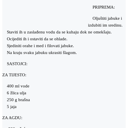
PRIPREMA:
Oljuštiti jabuke i
izdubiti im sredinu.
Staviti ih u zaslađenu vodu da se kuhaju dok ne omekšaju.
Ocijediti ih i ostaviti da se ohlade.
Sjediniti orahe i med i filovati jabuke.
Na kraju svaku jabuku ukrasiti šlagom.
SASTOJCI:
ZA TIJESTO:
400 ml vode
6 žlica ulja
250 g brašna
5 jaja
ZA AGDU: