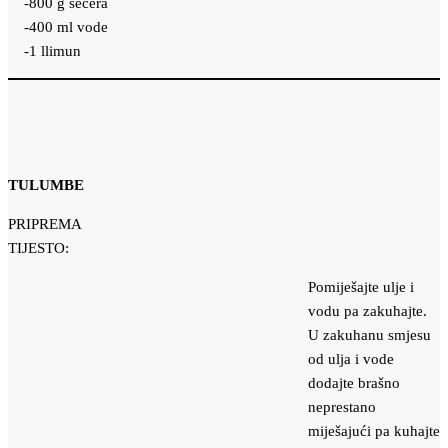
-800 g šećera
-400 ml vode
-1 llimun
TULUMBE
PRIPREMA
TIJESTO:
Pomiješajte ulje i
vodu pa zakuhajte.
U zakuhanu smjesu
od ulja i vode
dodajte brašno
neprestano
miješajući pa kuhajte