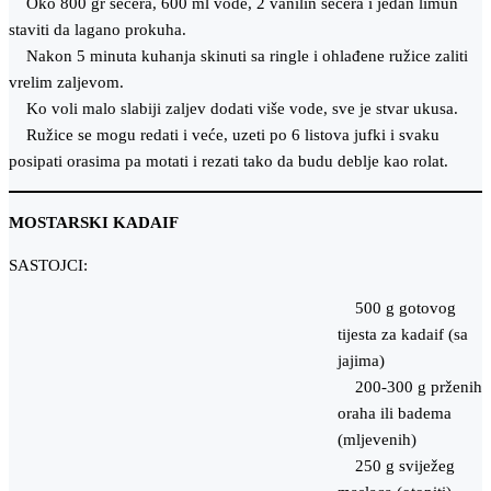
Oko 800 gr šećera, 600 ml vode, 2 vanilin šećera i jedan limun
staviti da lagano prokuha.
Nakon 5 minuta kuhanja skinuti sa ringle i ohlađene ružice zaliti
vrelim zaljevom.
Ko voli malo slabiji zaljev dodati više vode, sve je stvar ukusa.
Ružice se mogu redati i veće, uzeti po 6 listova jufki i svaku
posipati orasima pa motati i rezati tako da budu deblje kao rolat.
MOSTARSKI KADAIF
SASTOJCI:
500 g gotovog
tijesta za kadaif (sa
jajima)
200-300 g prženih
oraha ili badema
(mljevenih)
250 g sviježeg