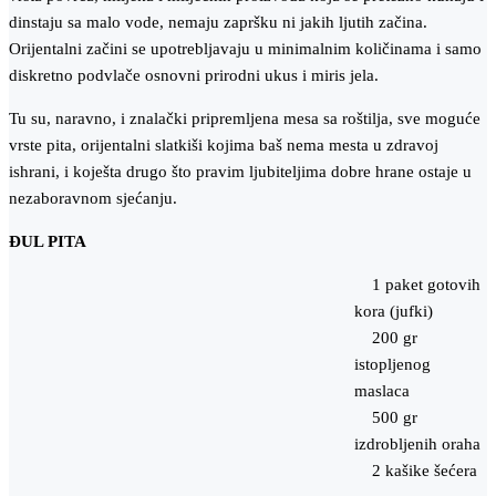
dinstaju sa malo vode, nemaju zapršku ni jakih ljutih začina.
Orijentalni začini se upotrebljavaju u minimalnim količinama i samo
diskretno podvlače osnovni prirodni ukus i miris jela.
Tu su, naravno, i znalački pripremljena mesa sa roštilja, sve moguće
vrste pita, orijentalni slatkiši kojima baš nema mesta u zdravoj
ishrani, i koješta drugo što pravim ljubiteljima dobre hrane ostaje u
nezaboravnom sjećanju.
ĐUL PITA
1 paket gotovih
kora (jufki)
200 gr
istopljenog
maslaca
500 gr
izdrobljenih oraha
2 kašike šećera