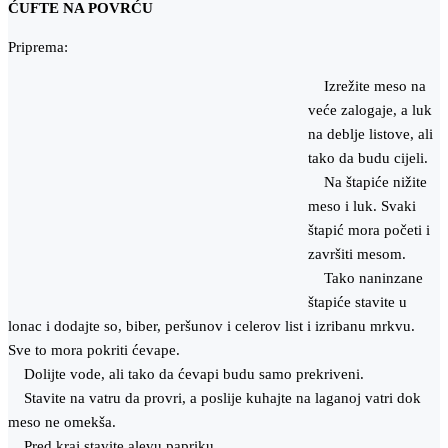
ĆUFTE NA POVRĆU
Priprema:
Izrežite meso na
veće zalogaje, a luk
na deblje listove, ali
tako da budu cijeli.
Na štapiće nižite
meso i luk. Svaki
štapić mora početi i
završiti mesom.
Tako naninzane
štapiće stavite u
lonac i dodajte so, biber, peršunov i celerov list i izribanu mrkvu.
Sve to mora pokriti ćevape.
Dolijte vode, ali tako da ćevapi budu samo prekriveni.
Stavite na vatru da provri, a poslije kuhajte na laganoj vatri dok
meso ne omekša.
Pred kraj stavite alevu papriku.