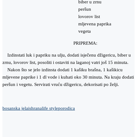
biber u zrnu
peršun
lovorov list
mljevena paprika
vegeta
PRIPREMA:
Izdinstati luk i papriku na ulju, dodati isječenu džigericu, biber u
zrnu, lovorov list, posoliti i ostaviti na laganoj vatri još 15 minuta.
Nakon što se jelo izdinsta dodati 1 kašiku brašna, 1 kašikicu
mljevene paprike i 1 dl vode i kuhati oko 30 minuta. Na kraju dodati
peršun i vegetu. Servirati vruću džigericu, dekorisati po želji.
bosanska jela
ishrana
life style
porodica