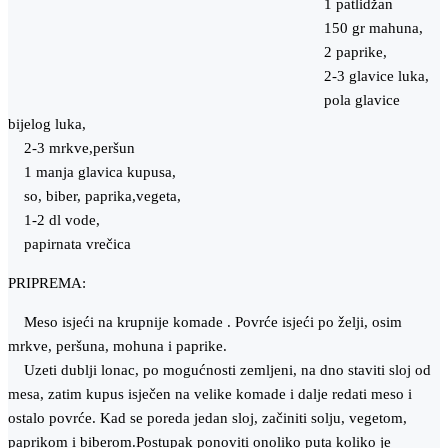
1 patlidžan
150 gr mahuna,
2 paprike,
2-3 glavice luka,
pola glavice
bijelog luka,
2-3 mrkve,peršun
1 manja glavica kupusa,
so, biber, paprika,vegeta,
1-2 dl vode,
papirnata vrečica
PRIPREMA:
Meso isjeći na krupnije komade . Povrće isjeći po želji, osim
mrkve, peršuna, mohuna i paprike.
Uzeti dublji lonac, po mogućnosti zemljeni, na dno staviti sloj od
mesa, zatim kupus isječen na velike komade i dalje redati meso i
ostalo povrće. Kad se poreda jedan sloj, začiniti solju, vegetom,
paprikom i biberom.Postupak ponoviti onoliko puta koliko je