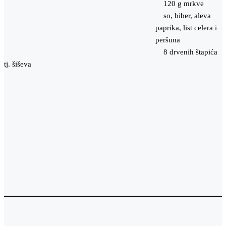
120 g mrkve
so, biber, aleva
paprika, list celera i
peršuna
8 drvenih štapića
tj. šiševa