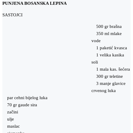
PUNJENA BOSANSKA LEPINA
SASTOJCI
500 gr brašna
350 ml mlake
vode
1 paketić kvasca
1 velika kasika
soli
1 mala kas. šećera
300 gr teletine
3 manje glavice
crvenog luka
par cehni bijelog luka
70 gr gaude sira
začini
ulje
maslac