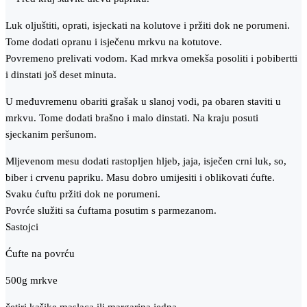
Luk oljuštiti, oprati, isjeckati na kolutove i pržiti dok ne porumeni.
Tome dodati opranu i isječenu mrkvu na kotutove.
Povremeno prelivati vodom. Kad mrkva omekša posoliti i pobibertti
i dinstati još deset minuta.
U međuvremenu obariti grašak u slanoj vodi, pa obaren staviti u
mrkvu. Tome dodati brašno i malo dinstati. Na kraju posuti
sjeckanim peršunom.
Mljevenom mesu dodati rastopljen hljeb, jaja, isječen crni luk, so,
biber i crvenu papriku. Masu dobro umijesiti i oblikovati ćufte.
Svaku ćuftu pržiti dok ne porumeni.
Povrće služiti sa ćuftama posutim s parmezanom.
Sastojci
Ćufte na povrću
500g mrkve