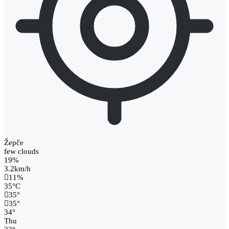
Žepče
few clouds
19%
3.2km/h
11%
35
°
C
35
°
35
°
34
°
Thu