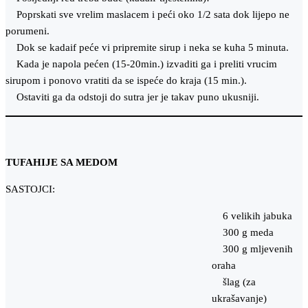
Poprskati sve vrelim maslacem i peći oko 1/2 sata dok lijepo ne
porumeni.
Dok se kadaif peće vi pripremite sirup i neka se kuha 5 minuta.
Kada je napola pećen (15-20min.) izvaditi ga i preliti vrucim
sirupom i ponovo vratiti da se ispeće do kraja (15 min.).
Ostaviti ga da odstoji do sutra jer je takav puno ukusniji.
TUFAHIJE SA MEDOM
SASTOJCI:
6 velikih jabuka
300 g meda
300 g mljevenih
oraha
šlag (za
ukrašavanje)