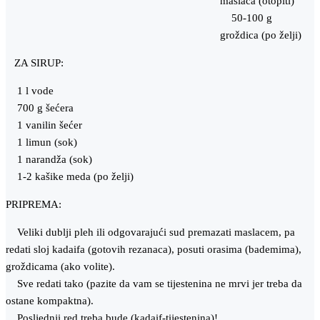
maslaca (otopiti)
50-100 g
groždica (po želji)
ZA SIRUP:
1 l vode
700 g šećera
1 vanilin šećer
1 limun (sok)
1 narandža (sok)
1-2 kašike meda (po želji)
PRIPREMA:
Veliki dublji pleh ili odgovarajući sud premazati maslacem, pa
redati sloj kadaifa (gotovih rezanaca), posuti orasima (bademima),
groždicama (ako volite).
Sve redati tako (pazite da vam se tijestenina ne mrvi jer treba da
ostane kompaktna).
Posljednji red treba bude (kadaif-tijestenina)!