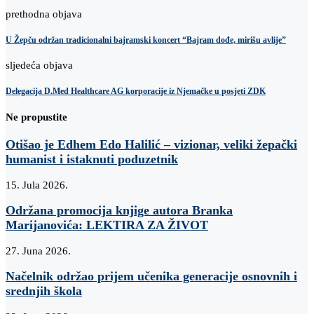
prethodna objava
U Žepču održan tradicionalni bajramski koncert “Bajram dođe, mirišu avlije”
sljedeća objava
Delegacija D.Med Healthcare AG korporacije iz Njemačke u posjeti ZDK
Ne propustite
Otišao je Edhem Edo Halilić – vizionar, veliki žepački
humanist i istaknuti poduzetnik
15. Jula 2026.
Održana promocija knjige autora Branka
Marijanovića: LEKTIRA ZA ŽIVOT
27. Juna 2026.
Načelnik održao prijem učenika generacije osnovnih i
srednjih škola