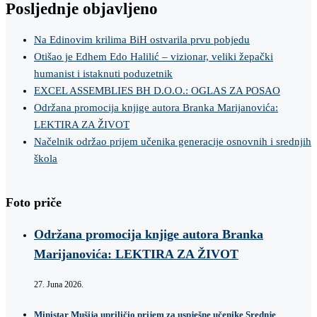
Posljednje objavljeno
Na Edinovim krilima BiH ostvarila prvu pobjedu
Otišao je Edhem Edo Halilić – vizionar, veliki žepački
humanist i istaknuti poduzetnik
EXCEL ASSEMBLIES BH D.O.O.: OGLAS ZA POSAO
Održana promocija knjige autora Branka Marijanovića:
LEKTIRA ZA ŽIVOT
Načelnik održao prijem učenika generacije osnovnih i srednjih
škola
Foto priče
Održana promocija knjige autora Branka
Marijanovića: LEKTIRA ZA ŽIVOT
27. Juna 2026.
Ministar Mušija upriličio prijem za uspješne učenike Srednje