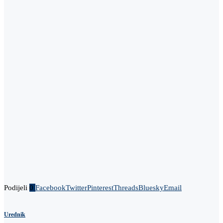
Podijeli
0
Facebook
Twitter
Pinterest
Threads
Bluesky
Email
Urednik