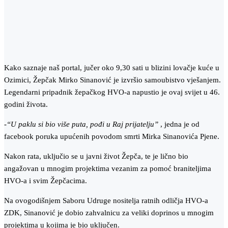
Kako saznaje naš portal, jučer oko 9,30 sati u blizini lovačje kuće u
Ozimici, Žepčak Mirko Sinanović je izvršio samoubistvo vješanjem.
Legendarni pripadnik žepačkog HVO-a napustio je ovaj svijet u 46.
godini života.
-“U paklu si bio više puta, pođi u Raj prijatelju”
, jedna je od
facebook poruka upućenih povodom smrti Mirka Sinanovića Pjene.
Nakon rata, uključio se u javni život Žepča, te je lično bio
angažovan u mnogim projektima vezanim za pomoć braniteljima
HVO-a i svim Žepčacima.
Na ovogodišnjem Saboru Udruge nositelja ratnih odličja HVO-a
ZDK, Sinanović je dobio zahvalnicu za veliki doprinos u mnogim
projektima u kojima je bio uključen.