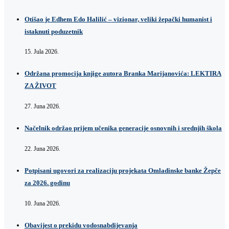
Otišao je Edhem Edo Halilić – vizionar, veliki žepački humanist i
istaknuti poduzetnik
15. Jula 2026.
Održana promocija knjige autora Branka Marijanovića: LEKTIRA
ZA ŽIVOT
27. Juna 2026.
Načelnik održao prijem učenika generacije osnovnih i srednjih škola
22. Juna 2026.
Potpisani ugovori za realizaciju projekata Omladinske banke Žepče
za 2026. godinu
10. Juna 2026.
Obavijest o prekidu vodosnabdijevanja