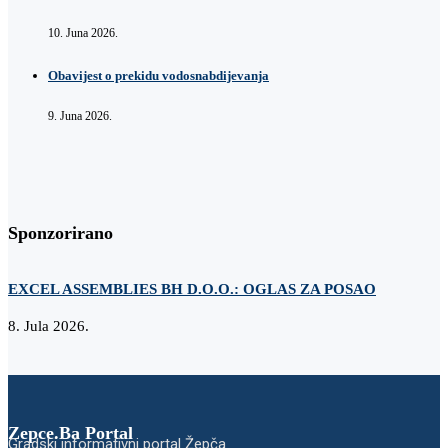
10. Juna 2026.
Obavijest o prekidu vodosnabdijevanja
9. Juna 2026.
Sponzorirano
EXCEL ASSEMBLIES BH D.O.O.: OGLAS ZA POSAO
Z
8. Jula 2026.
2
Zepce.Ba Portal
Gradski informativni portal Žepča