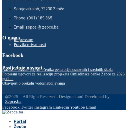
Sarajevska bb, 72230 Žepče
Phone: (061) 189 865
Email: zepce @ zepce.ba
O nama
Impressum
Pravila privatnosti
Facebook
Posljednje novosti
Načelnik održao prijem učenika generacije osnovnih i srednjih škola
Potpisani ugovori za realizaciju projekata Omladinske banke Žepče za 2026.
godinu
Obavijest o prekidu vodosnabdijevanja
@2025 – All Right Reserved. Designed and Developed by
Zepce.ba
Facebook
Twitter
Instagram
Linkedin
Youtube
Email
Portal
Žepče