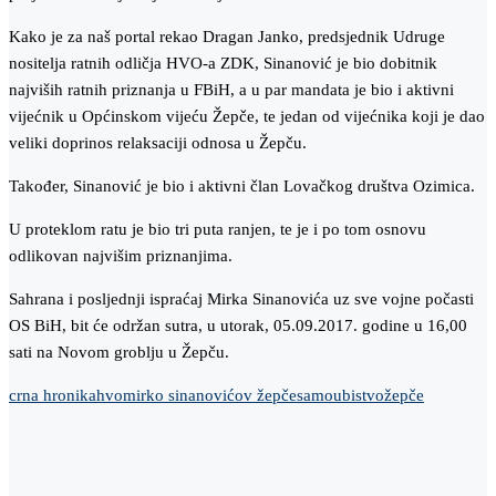
Kako je za naš portal rekao Dragan Janko, predsjednik Udruge
nositelja ratnih odličja HVO-a ZDK, Sinanović je bio dobitnik
najviših ratnih priznanja u FBiH, a u par mandata je bio i aktivni
vijećnik u Općinskom vijeću Žepče, te jedan od vijećnika koji je dao
veliki doprinos relaksaciji odnosa u Žepču.
Također, Sinanović je bio i aktivni član Lovačkog društva Ozimica.
U proteklom ratu je bio tri puta ranjen, te je i po tom osnovu
odlikovan najvišim priznanjima.
Sahrana i posljednji ispraćaj Mirka Sinanovića uz sve vojne počasti
OS BiH, bit će održan sutra, u utorak, 05.09.2017. godine u 16,00
sati na Novom groblju u Žepču.
crna hronika
hvo
mirko sinanović
ov žepče
samoubistvo
žepče