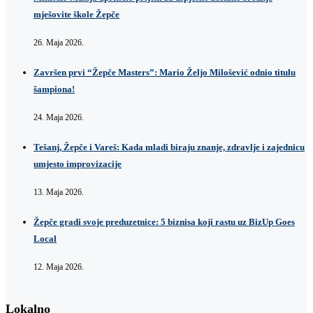
mješovite škole Žepče
26. Maja 2026.
Završen prvi “Žepče Masters”: Mario Željo Milošević odnio titulu
šampiona!
24. Maja 2026.
Tešanj, Žepče i Vareš: Kada mladi biraju znanje, zdravlje i zajednicu
umjesto improvizacije
13. Maja 2026.
Žepče gradi svoje preduzetnice: 5 biznisa koji rastu uz BizUp Goes
Local
12. Maja 2026.
Lokalno