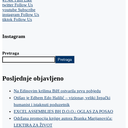
twitter
Follow Us
youtube
Subscribe
instagram
Follow Us
tiktok
Follow Us
Instagram
Pretraga
Pretraga
Posljednje objavljeno
Na Edinovim krilima BiH ostvarila prvu pobjedu
Otišao je Edhem Edo Halilić – vizionar, veliki žepački
humanist i istaknuti poduzetnik
EXCEL ASSEMBLIES BH D.O.O.: OGLAS ZA POSAO
Održana promocija knjige autora Branka Marijanovića:
LEKTIRA ZA ŽIVOT