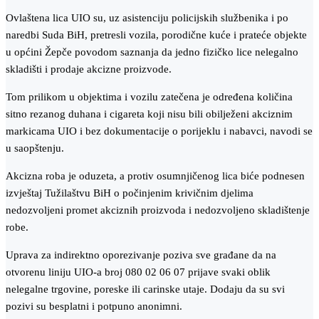
Ovlaštena lica UIO su, uz asistenciju policijskih službenika i po
naredbi Suda BiH, pretresli vozila, porodične kuće i prateće objekte
u općini Žepče povodom saznanja da jedno fizičko lice nelegalno
skladišti i prodaje akcizne proizvode.
Tom prilikom u objektima i vozilu zatečena je određena količina
sitno rezanog duhana i cigareta koji nisu bili obilježeni akciznim
markicama UIO i bez dokumentacije o porijeklu i nabavci, navodi se
u saopštenju.
Akcizna roba je oduzeta, a protiv osumnjičenog lica biće podnesen
izvještaj Tužilaštvu BiH o počinjenim krivičnim djelima
nedozvoljeni promet akciznih proizvoda i nedozvoljeno skladištenje
robe.
Uprava za indirektno oporezivanje poziva sve građane da na
otvorenu liniju UIO-a broj 080 02 06 07 prijave svaki oblik
nelegalne trgovine, poreske ili carinske utaje. Dodaju da su svi
pozivi su besplatni i potpuno anonimni.