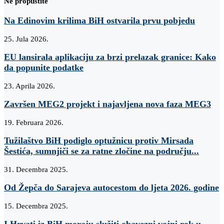
Ne propustite
Na Edinovim krilima BiH ostvarila prvu pobjedu
25. Jula 2026.
EU lansirala aplikaciju za brzi prelazak granice: Kako
da popunite podatke
23. Aprila 2026.
Završen MEG2 projekt i najavljena nova faza MEG3
19. Februara 2026.
Tužilaštvo BiH podiglo optužnicu protiv Mirsada
Šestića, sumnjiči se za ratne zločine na području...
31. Decembra 2025.
Od Žepča do Sarajeva autocestom do ljeta 2026. godine
15. Decembra 2025.