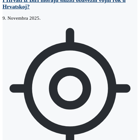
I Hrvati iz BiH moraju služiti obavezni vojni rok u
Hrvatskoj?
9. Novembra 2025.