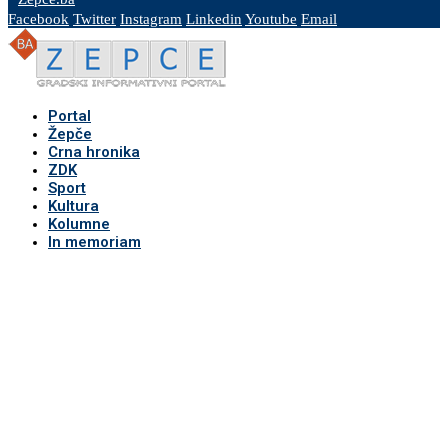
Facebook
Twitter
Instagram
Linkedin
Youtube
Email
Portal
Žepče
Crna hronika
ZDK
Sport
Kultura
Kolumne
In memoriam