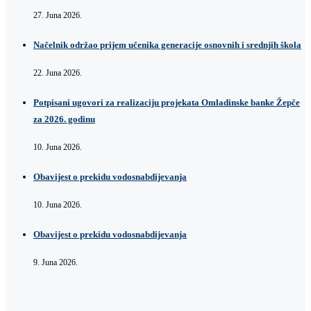
27. Juna 2026.
Načelnik održao prijem učenika generacije osnovnih i srednjih škola
22. Juna 2026.
Potpisani ugovori za realizaciju projekata Omladinske banke Žepče
za 2026. godinu
10. Juna 2026.
Obavijest o prekidu vodosnabdijevanja
10. Juna 2026.
Obavijest o prekidu vodosnabdijevanja
9. Juna 2026.