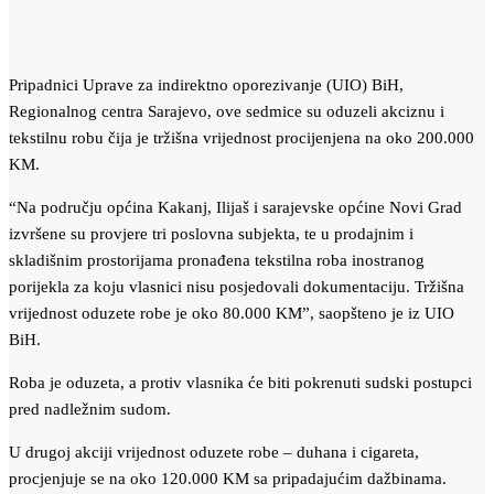
Pripadnici Uprave za indirektno oporezivanje (UIO) BiH,
Regionalnog centra Sarajevo, ove sedmice su oduzeli akciznu i
tekstilnu robu čija je tržišna vrijednost procijenjena na oko 200.000
KM.
“Na području općina Kakanj, Ilijaš i sarajevske općine Novi Grad
izvršene su provjere tri poslovna subjekta, te u prodajnim i
skladišnim prostorijama pronađena tekstilna roba inostranog
porijekla za koju vlasnici nisu posjedovali dokumentaciju. Tržišna
vrijednost oduzete robe je oko 80.000 KM”, saopšteno je iz UIO
BiH.
Roba je oduzeta, a protiv vlasnika će biti pokrenuti sudski postupci
pred nadležnim sudom.
U drugoj akciji vrijednost oduzete robe – duhana i cigareta,
procjenjuje se na oko 120.000 KM sa pripadajućim dažbinama.