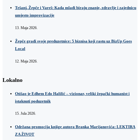
Tešanj, Žepče i Vareš: Kada mladi biraju znanje, zdravlje i zajednicu
umjesto improvizacije
13. Maja 2026.
Žepče gradi svoje preduzetnice: 5 biznisa koji rastu uz BizUp Goes
Local
12. Maja 2026.
Lokalno
Otišao je Edhem Edo Halilić – vizionar, veliki žepački humanist i
istaknuti poduzetnik
15. Jula 2026.
Održana promocija knjige autora Branka Marijanovića: LEKTIRA
ZA ŽIVOT