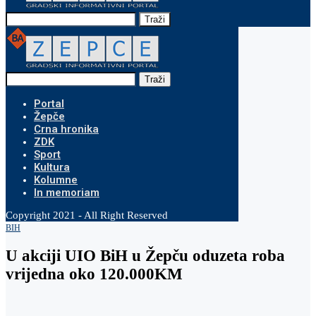
Traži
Traži
Portal
Žepče
Crna hronika
ZDK
Sport
Kultura
Kolumne
In memoriam
Copyright 2021 - All Right Reserved
BIH
U akciji UIO BiH u Žepču oduzeta roba
vrijedna oko 120.000KM