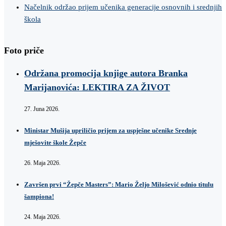
Načelnik održao prijem učenika generacije osnovnih i srednjih
škola
Foto priče
Održana promocija knjige autora Branka
Marijanovića: LEKTIRA ZA ŽIVOT
27. Juna 2026.
Ministar Mušija upriličio prijem za uspješne učenike Srednje
mješovite škole Žepče
26. Maja 2026.
Završen prvi “Žepče Masters”: Mario Željo Milošević odnio titulu
šampiona!
24. Maja 2026.