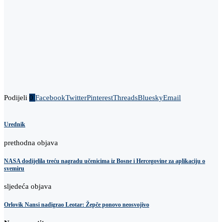
Podijeli
0
Facebook
Twitter
Pinterest
Threads
Bluesky
Email
Urednik
prethodna objava
NASA dodijelila treću nagradu učenicima iz Bosne i Hercegovine za aplikaciju o
svemiru
sljedeća objava
Orlovik Nansi nadigrao Leotar: Žepče ponovo neosvojivo