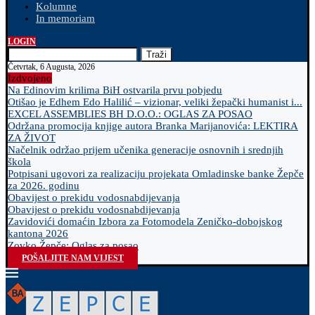
Kolumne
In memoriam
LOGIN
Traži
Četvrtak, 6 Augusta, 2026
Izdvojeno
Na Edinovim krilima BiH ostvarila prvu pobjedu
Otišao je Edhem Edo Halilić – vizionar, veliki žepački humanist i...
EXCEL ASSEMBLIES BH D.O.O.: OGLAS ZA POSAO
Održana promocija knjige autora Branka Marijanovića: LEKTIRA
ZA ŽIVOT
Načelnik održao prijem učenika generacije osnovnih i srednjih
škola
Potpisani ugovori za realizaciju projekata Omladinske banke Žepče
za 2026. godinu
Obavijest o prekidu vodosnabdijevanja
Obavijest o prekidu vodosnabdijevanja
Zavidovići domaćin Izbora za Fotomodela Zeničko-dobojskog
kantona 2026
Zovko Žepče: Oglas za posao
POŠALJITE NAM VIJEST