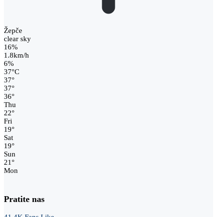
Žepče
clear sky
16%
1.8km/h
6%
37
°
C
37
°
37
°
36
°
Thu
22
°
Fri
19
°
Sat
19
°
Sun
21
°
Mon
Pratite nas
41.4K
Fans
Like