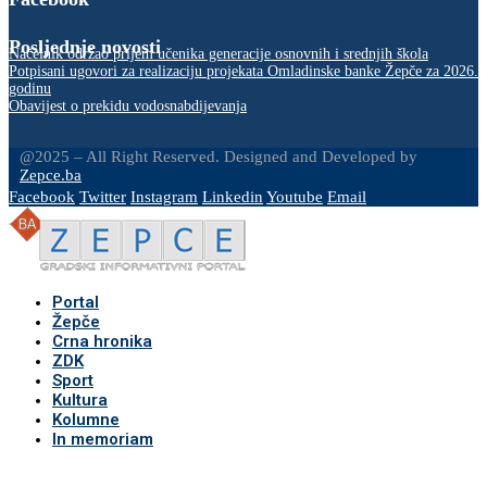
Posljednje novosti
Načelnik održao prijem učenika generacije osnovnih i srednjih škola
Potpisani ugovori za realizaciju projekata Omladinske banke Žepče za 2026.
godinu
Obavijest o prekidu vodosnabdijevanja
@2025 – All Right Reserved. Designed and Developed by
Zepce.ba
Facebook
Twitter
Instagram
Linkedin
Youtube
Email
Portal
Žepče
Crna hronika
ZDK
Sport
Kultura
Kolumne
In memoriam