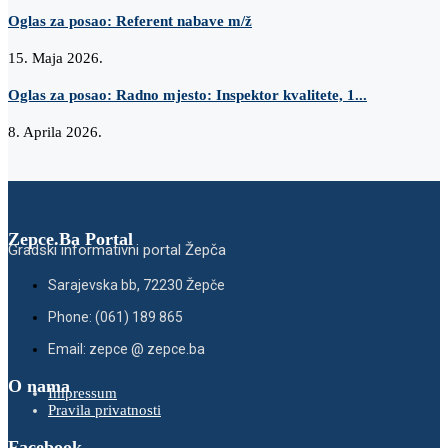
Oglas za posao: Referent nabave m/ž
15. Maja 2026.
Oglas za posao: Radno mjesto: Inspektor kvalitete, 1...
8. Aprila 2026.
Zepce.Ba Portal
Gradski informativni portal Žepča
Sarajevska bb, 72230 Žepče
Phone: (061) 189 865
Email: zepce @ zepce.ba
O nama
Impressum
Pravila privatnosti
Facebook