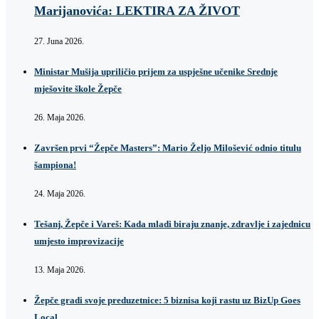
Marijanovića: LEKTIRA ZA ŽIVOT
27. Juna 2026.
Ministar Mušija upriličio prijem za uspješne učenike Srednje
mješovite škole Žepče
26. Maja 2026.
Završen prvi “Žepče Masters”: Mario Željo Milošević odnio titulu
šampiona!
24. Maja 2026.
Tešanj, Žepče i Vareš: Kada mladi biraju znanje, zdravlje i zajednicu
umjesto improvizacije
13. Maja 2026.
Žepče gradi svoje preduzetnice: 5 biznisa koji rastu uz BizUp Goes
Local