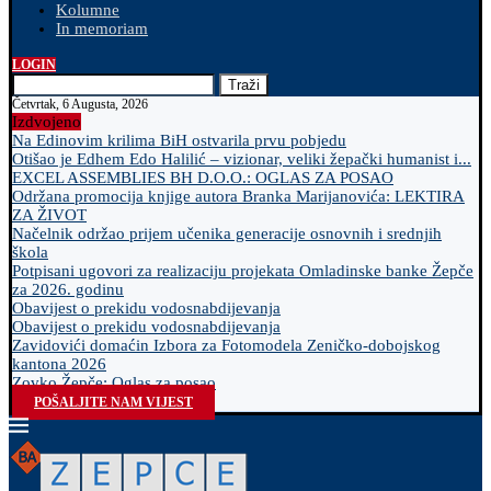
Kolumne
In memoriam
LOGIN
Traži
Četvrtak, 6 Augusta, 2026
Izdvojeno
Na Edinovim krilima BiH ostvarila prvu pobjedu
Otišao je Edhem Edo Halilić – vizionar, veliki žepački humanist i...
EXCEL ASSEMBLIES BH D.O.O.: OGLAS ZA POSAO
Održana promocija knjige autora Branka Marijanovića: LEKTIRA
ZA ŽIVOT
Načelnik održao prijem učenika generacije osnovnih i srednjih
škola
Potpisani ugovori za realizaciju projekata Omladinske banke Žepče
za 2026. godinu
Obavijest o prekidu vodosnabdijevanja
Obavijest o prekidu vodosnabdijevanja
Zavidovići domaćin Izbora za Fotomodela Zeničko-dobojskog
kantona 2026
Zovko Žepče: Oglas za posao
POŠALJITE NAM VIJEST