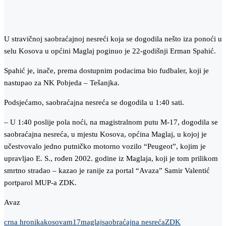
U stravičnoj saobraćajnoj nesreći koja se dogodila nešto iza ponoći u
selu Kosova u općini Maglaj poginuo je 22-godišnji Erman Spahić.
Spahić je, inače, prema dostupnim podacima bio fudbaler, koji je
nastupao za NK Pobjeda – Tešanjka.
Podsjećamo, saobraćajna nesreća se dogodila u 1:40 sati.
– U 1:40 poslije pola noći, na magistralnom putu M-17, dogodila se
saobraćajna nesreća, u mjestu Kosova, općina Maglaj, u kojoj je
učestvovalo jedno putničko motorno vozilo “Peugeot”, kojim je
upravljao E. S., rođen 2002. godine iz Maglaja, koji je tom prilikom
smrtno stradao – kazao je ranije za portal “Avaza” Samir Valentić
portparol MUP-a ZDK.
Avaz
crna hronika
kosova
m17
maglaj
saobraćajna nesreća
ZDK