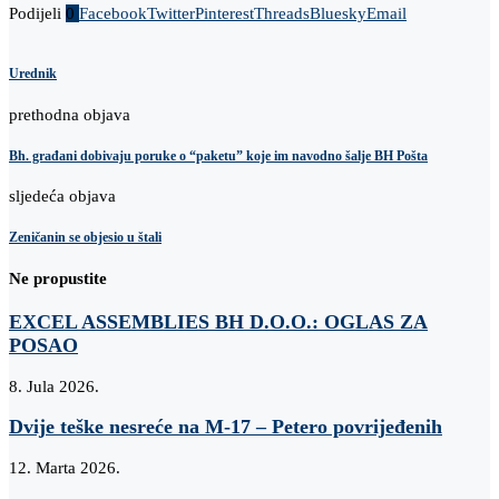
Podijeli
0
Facebook
Twitter
Pinterest
Threads
Bluesky
Email
Urednik
prethodna objava
Bh. građani dobivaju poruke o “paketu” koje im navodno šalje BH Pošta
sljedeća objava
Zeničanin se objesio u štali
Ne propustite
EXCEL ASSEMBLIES BH D.O.O.: OGLAS ZA
POSAO
8. Jula 2026.
Dvije teške nesreće na M-17 – Petero povrijeđenih
12. Marta 2026.