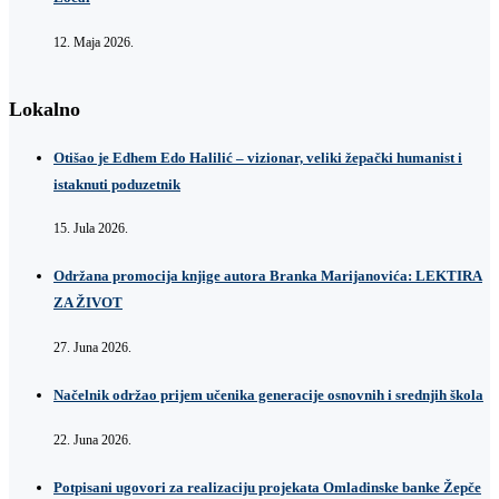
12. Maja 2026.
Lokalno
Otišao je Edhem Edo Halilić – vizionar, veliki žepački humanist i
istaknuti poduzetnik
15. Jula 2026.
Održana promocija knjige autora Branka Marijanovića: LEKTIRA
ZA ŽIVOT
27. Juna 2026.
Načelnik održao prijem učenika generacije osnovnih i srednjih škola
22. Juna 2026.
Potpisani ugovori za realizaciju projekata Omladinske banke Žepče