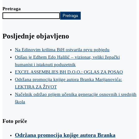
Pretraga
Pretraga
Posljednje objavljeno
Na Edinovim krilima BiH ostvarila prvu pobjedu
Otišao je Edhem Edo Halilić – vizionar, veliki žepački
humanist i istaknuti poduzetnik
EXCEL ASSEMBLIES BH D.O.O.: OGLAS ZA POSAO
Održana promocija knjige autora Branka Marijanovića:
LEKTIRA ZA ŽIVOT
Načelnik održao prijem učenika generacije osnovnih i srednjih
škola
Foto priče
Održana promocija knjige autora Branka