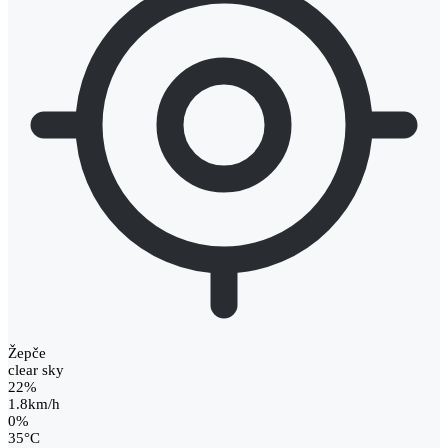
Žepče
clear sky
22%
1.8km/h
0%
35
°
C