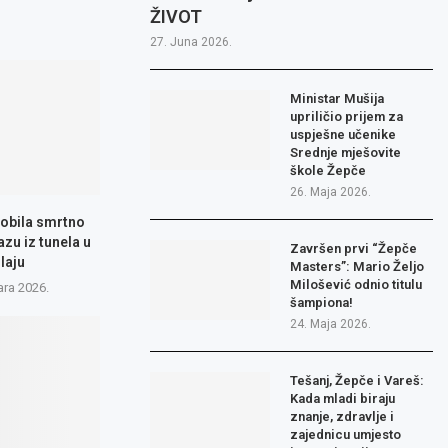
ŽIVOT
27. Juna 2026.
Ministar Mušija
upriličio prijem za
uspješne učenike
Srednje mješovite
škole Žepče
26. Maja 2026.
obila smrtno
azu iz tunela u
Završen prvi “Žepče
laju
Masters”: Mario Željo
Milošević odnio titulu
ara 2026.
šampiona!
24. Maja 2026.
Tešanj, Žepče i Vareš:
Kada mladi biraju
znanje, zdravlje i
zajednicu umjesto