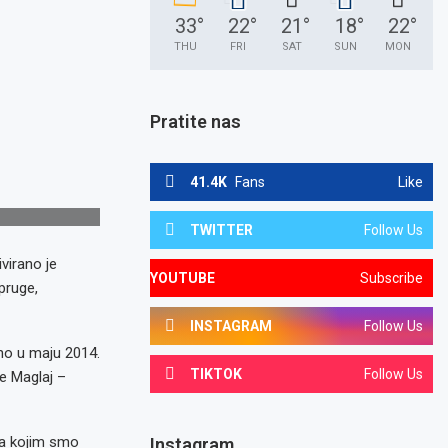
33
°
22
°
21
°
18
°
22
°
THU
FRI
SAT
SUN
MON
Pratite nas
41.4K
Fans
Like
TWITTER
Follow Us
virano je
YOUTUBE
Subscribe
pruge,
INSTAGRAM
Follow Us
ano u maju 2014.
TIKTOK
Follow Us
e Maglaj –
 sa kojim smo
Instagram