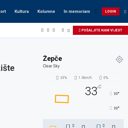
ort
Kultura
Kolumne
In memoriam
LOGIN
POŠALJITE NAM VIJEST
Žepče
ište
Clear Sky
25%
1.3km/h
0%
C
33
°
°
33
°
33