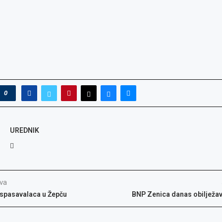
0
UREDNIK
va
 spasavalaca u Žepču
BNP Zenica danas obilježa