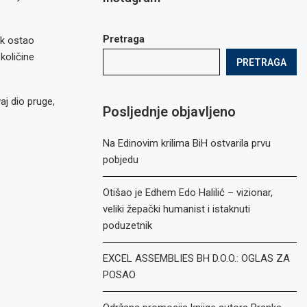
Pretraga
ak ostao
količine
PRETRAGA
aj dio pruge,
Posljednje objavljeno
Na Edinovim krilima BiH ostvarila prvu
pobjedu
Otišao je Edhem Edo Halilić – vizionar,
veliki žepački humanist i istaknuti
poduzetnik
EXCEL ASSEMBLIES BH D.O.O.: OGLAS ZA
POSAO