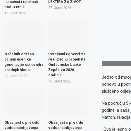
humanist i istaknuti
LEKTIRA ZA ŽIVOT
poduzetnik
27. Juna 2026.
15. Jula 2026.
Načelnik održao
Potpisani ugovori za
prijem učenika
realizaciju projekata
generacije osnovnih i
Omladinske banke
srednjih škola
Žepče za 2026.
godinu
22. Juna 2026.
Jedno od mnogob
10. Juna 2026.
ponovo u podnož
službeno odjelj
Na području Sik
godine, a sada 
Natron, relacija
Obavijest o prekidu
Obavijest o prekidu
vodosnabdijevanja
vodosnabdijevanja
,,Ovo je jedno o