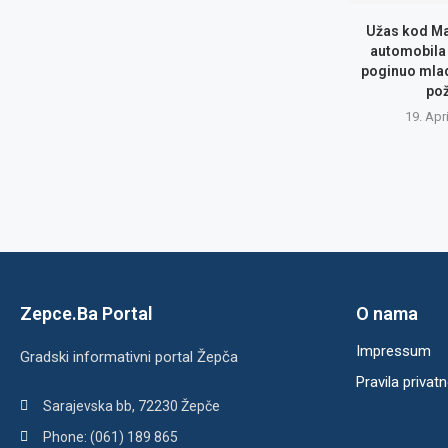
Užas kod Ma
automobila 
poginuo mlad
po
19. Apr
Zepce.Ba Portal
O nama
Impressum
Gradski informativni portal Žepča
Pravila privatn
Sarajevska bb, 72230 Žepče
Phone: (061) 189 865