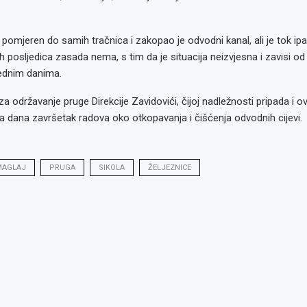
 pomjeren do samih tračnica i zakopao je odvodni kanal, ali je tok ip
 posljedica zasada nema, s tim da je situacija neizvjesna i zavisi od 
ednim danima.
a održavanje pruge Direkcije Zavidovići, čijoj nadležnosti pripada i ov
a dana završetak radova oko otkopavanja i čišćenja odvodnih cijevi.
AGLAJ
PRUGA
SIKOLA
ŽELJEZNICE
o: Radno
glas za
glas za
: Referent
or kvalitete,