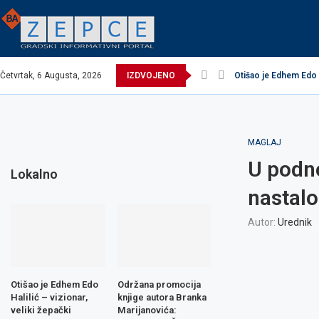
Četvrtak, 6 Augusta, 2026
IZDVOJENO
Otišao je Edhem Edo Ha
EXCEL ASSEMBLIES 
Održana promocija k
Načelnik održao prij
Potpisani ugovori za
Obavijest o prekidu 
Obavijest o prekidu 
Zavidovići domaćin 
Zovko Žepče: Oglas 
MAGLAJ
U podno
Lokalno
nastalo
Autor:
Urednik
Otišao je Edhem Edo
Održana promocija
Halilić – vizionar,
knjige autora Branka
veliki žepački
Marijanovića: