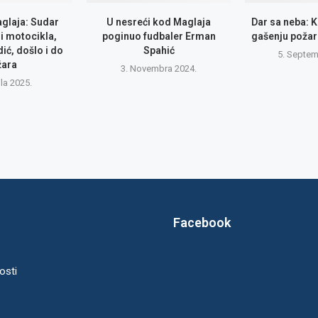
glaja: Sudar
U nesreći kod Maglaja
Dar sa neba: 
i motocikla,
poginuo fudbaler Erman
gašenju požar
ić, došlo i do
Spahić
5. Septem
žara
3. Novembra 2024.
ila 2025.
Facebook
osti