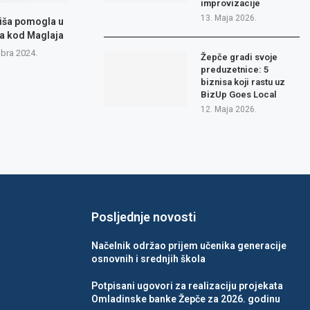
improvizacije
13. Maja 2026.
Kiša pomogla u
a kod Maglaja
bra 2024.
Žepče gradi svoje
preduzetnice: 5
biznisa koji rastu uz
BizUp Goes Local
12. Maja 2026.
Posljednje novosti
Načelnik održao prijem učenika generacije
osnovnih i srednjih škola
Potpisani ugovori za realizaciju projekata
Omladinske banke Žepče za 2026. godinu