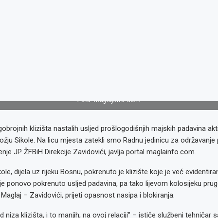
Foto: maglajinfo.com
rojnih klizišta nastalih usljed prošlogodišnjih majskih padavina akti
ju Sikole. Na licu mjesta zatekli smo Radnu jedinicu za održavanje 
enje JP ŽFBiH Direkcije Zavidovići, javlja portal maglainfo.com.
ole, dijela uz rijeku Bosnu, pokrenuto je klizište koje je već evidentir
je ponovo pokrenuto usljed padavina, pa tako lijevom kolosijeku prug
 Maglaj – Zavidovići, prijeti opasnost nasipa i blokiranja.
d niza klizišta, i to manjih, na ovoj relaciji” – ističe službeni tehničar