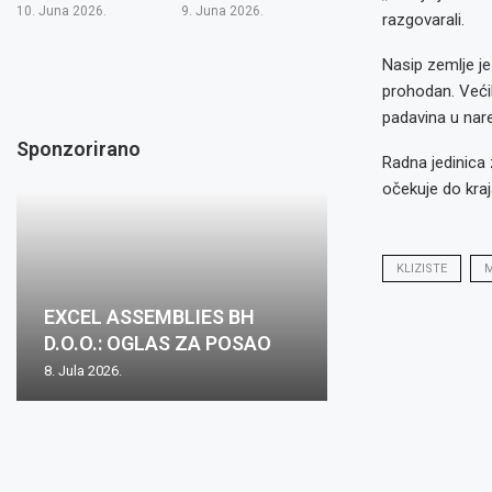
10. Juna 2026.
9. Juna 2026.
razgovarali.
Nasip zemlje je
prohodan. Većih
padavina u nar
Sponzorirano
Radna jedinica z
očekuje do kraj
KLIZISTE
M
Oglas za posa
EXCEL ASSEMBLIES BH
Zovko Žepče: O
Zovko d.o.o.: O
Oglas za posao
mjesto: Inspekt
D.O.O.: OGLAS ZA POSAO
posao
posao
nabave m/ž
1...
8. Jula 2026.
2. Juna 2026.
15. Maja 2026.
15. Maja 2026.
8. Aprila 2026.