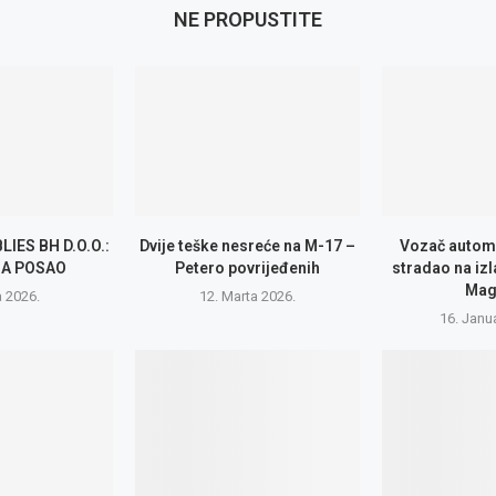
NE PROPUSTITE
IES BH D.O.O.:
Dvije teške nesreće na M-17 –
Vozač autom
ZA POSAO
Petero povrijeđenih
stradao na izl
Mag
a 2026.
12. Marta 2026.
16. Janu