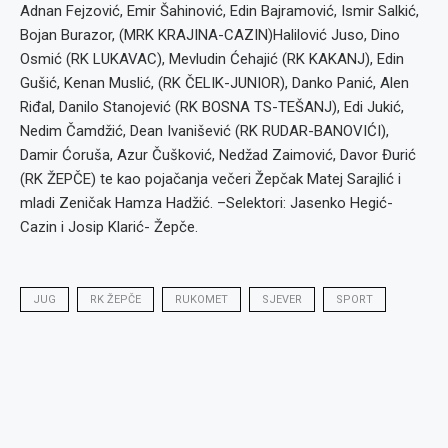
Adnan Fejzović, Emir Šahinović, Edin Bajramović, Ismir Salkić,
Bojan Burazor, (MRK KRAJINA-CAZIN)Halilović Juso, Dino
Osmić (RK LUKAVAC), Mevludin Ćehajić (RK KAKANJ), Edin
Gušić, Kenan Muslić, (RK ČELIK-JUNIOR), Danko Panić, Alen
Riđal, Danilo Stanojević (RK BOSNA TS-TEŠANJ), Edi Jukić,
Nedim Čamdžić, Dean Ivanišević (RK RUDAR-BANOVIĆI),
Damir Ćoruša, Azur Čušković, Nedžad Zaimović, Davor Đurić
(RK ŽEPČE) te kao pojačanja večeri Žepčak Matej Sarajlić i
mladi Zeničak Hamza Hadžić. –Selektori: Jasenko Hegić-
Cazin i Josip Klarić- Žepče.
JUG
RK ŽEPČE
RUKOMET
SJEVER
SPORT