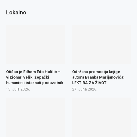
Lokalno
Otišao je Edhem Edo Halilić –
Održana promocija knjige
vizionar, veliki žepački
autora Branka Marijanovića:
humanist i istaknuti poduzetnik
LEKTIRA ZA ŽIVOT
15. Jula 2026.
27. Juna 2026.