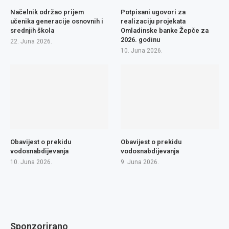
Načelnik održao prijem
Potpisani ugovori za
učenika generacije osnovnih i
realizaciju projekata
srednjih škola
Omladinske banke Žepče za
2026. godinu
22. Juna 2026.
10. Juna 2026.
Obavijest o prekidu
Obavijest o prekidu
vodosnabdijevanja
vodosnabdijevanja
10. Juna 2026.
9. Juna 2026.
Sponzorirano