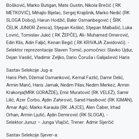
Bošković, Marko Butigan, Mate Gustin, Nikola Brečić ( RK
METKOVIĆ), Mihajlo Bijelac, Sergej Krajišnik, Marko Nedić (RK
SLOGA Doboj), Harun Hodžić, Bakir Osmanbegović ( ŠRK
ČELIK JUNIOR Zenica), Stjepan Keškić, Stjepan Malbašić, Luka
Lovrić, Tomislav Jukić ( RK ŽEPČE), Ali- Muhamed Omerović,
Edin Klis, Adin Faljić, Kenan Begić ( RK KRIVAJA Zavidovići). -
Selektor reprezentacije Slaven Tomić, pomočnici: Slavko Ujdur,
Dejan Vasilić, Vladimir Zeljko, Dario Čoruša i Galijašević Haris
Sastav Selekcije Jug-a:
Haris Pleh, Džemal Osmanković, Kemal Fazlić, Damir Delić,
Armin Marić, Haris Jamak, Nedim Pilav, Nedim Merkez, Armin
Krakonja(MRK GORAŽDE), Emir Muratović (RK VELEŽ), Samir
Lilić, Azer Čorbo, Ajdin Zahirović, Sanid Hasibović (RK IGMAN),
Amar Agić, Marko Karaula (RK JAJCE), Alen Čaber, Irhad
Orhan, Armin Ljutić, Ajdin Demirović (RK SLOGA), -
Selektor:Junuz – Junga Vlajčić, Trener: Admir Sijerčić
Sastav Selekcije Sjever-a: