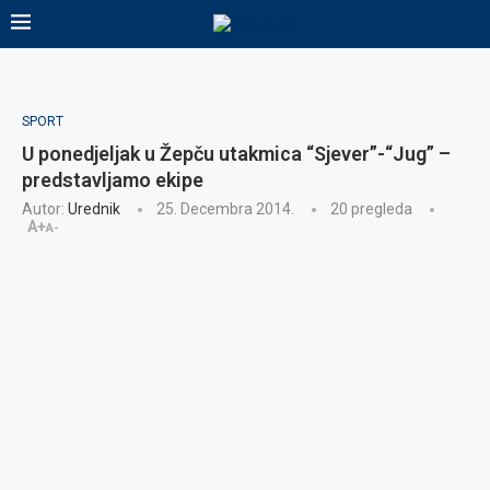
SPORT
U ponedjeljak u Žepču utakmica “Sjever”-“Jug” –
predstavljamo ekipe
Autor:
Urednik
25. Decembra 2014.
20
pregleda
A+
A-