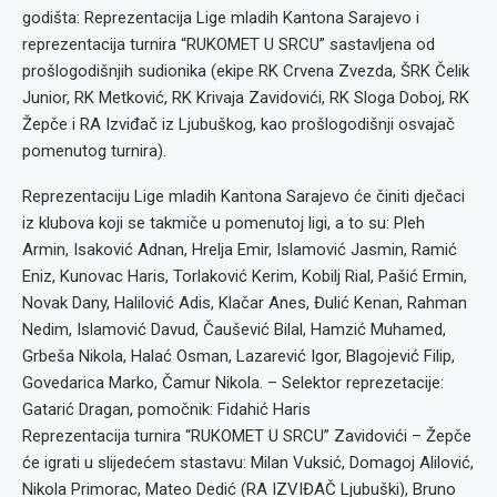
godišta: Reprezentacija Lige mladih Kantona Sarajevo i
reprezentacija turnira “RUKOMET U SRCU” sastavljena od
prošlogodišnjih sudionika (ekipe RK Crvena Zvezda, ŠRK Čelik
Junior, RK Metković, RK Krivaja Zavidovići, RK Sloga Doboj, RK
Žepče i RA Izviđač iz Ljubuškog, kao prošlogodišnji osvajač
pomenutog turnira).
Reprezentaciju Lige mladih Kantona Sarajevo će činiti dječaci
iz klubova koji se takmiče u pomenutoj ligi, a to su: Pleh
Armin, Isaković Adnan, Hrelja Emir, Islamović Jasmin, Ramić
Eniz, Kunovac Haris, Torlaković Kerim, Kobilj Rial, Pašić Ermin,
Novak Dany, Halilović Adis, Klačar Anes, Đulić Kenan, Rahman
Nedim, Islamović Davud, Čaušević Bilal, Hamzić Muhamed,
Grbeša Nikola, Halać Osman, Lazarević Igor, Blagojević Filip,
Govedarica Marko, Čamur Nikola. – Selektor reprezetacije:
Gatarić Dragan, pomočnik: Fidahić Haris
Reprezentacija turnira “RUKOMET U SRCU” Zavidovići – Žepče
će igrati u slijedećem stastavu: Milan Vuksić, Domagoj Alilović,
Nikola Primorac, Mateo Dedić (RA IZVIĐAČ Ljubuški), Bruno