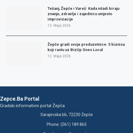
Tešanj, Žepče i Vareš: Kada mladi biraju
znanje, zdravlje i zajednicu umjesto
improvizacije
13. Maja 2026.
Žepče gradi svoje preduzetnice: 5 biznisa
koji rastu uz BizUp Goes Local
12. Maja 2026.
Zepce.Ba Portal
Gradski informativni portal Žepča
Sarajevska bb, 72230 Žepče
Phone: (061) 189 865