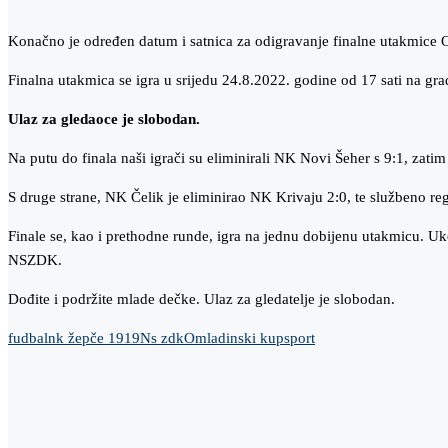
Konačno je određen datum i satnica za odigravanje finalne utakmi
Finalna utakmica se igra u srijedu 24.8.2022. godine od 17 sati na g
Ulaz za gledaoce je slobodan.
Na putu do finala naši igrači su eliminirali NK Novi Šeher s 9:1, za
S druge strane, NK Čelik je eliminirao NK Krivaju 2:0, te službeno r
Finale se, kao i prethodne runde, igra na jednu dobijenu utakmicu. U
NSZDK.
Dođite i podržite mlade dečke. Ulaz za gledatelje je slobodan.
fudbal
nk žepče 1919
Ns zdk
Omladinski kup
sport