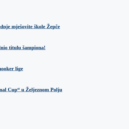
ednje mješovite škole Žepče
nio titulu šampiona!
ooker lige
onal Cup“ u Željeznom Polju