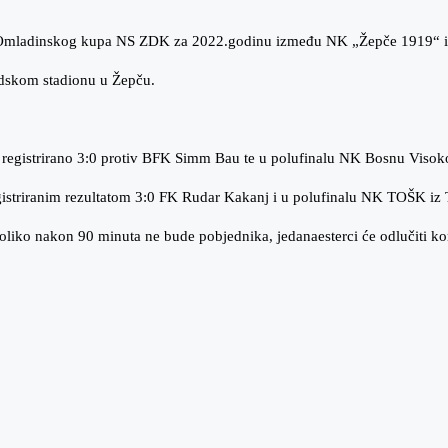
ce Omladinskog kupa NS ZDK za 2022.godinu između NK „Žepče 1919“ i 
radskom stadionu u Žepču.
tim registrirano 3:0 protiv BFK Simm Bau te u polufinalu NK Bosnu Visok
egistriranim rezultatom 3:0 FK Rudar Kakanj i u polufinalu NK TOŠK iz 
koliko nakon 90 minuta ne bude pobjednika, jedanaesterci će odlučiti 