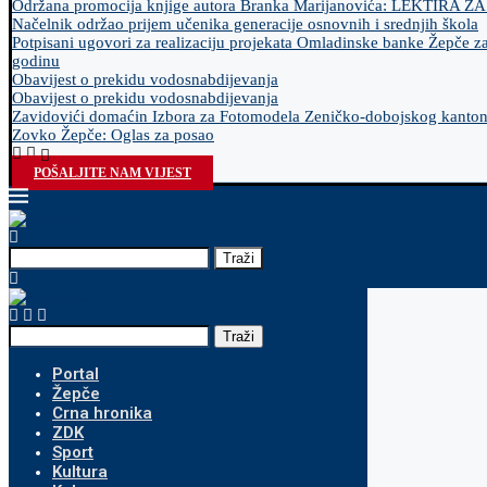
Održana promocija knjige autora Branka Marijanovića: LEKTIRA Z
Načelnik održao prijem učenika generacije osnovnih i srednjih škola
Potpisani ugovori za realizaciju projekata Omladinske banke Žepče z
godinu
Obavijest o prekidu vodosnabdijevanja
Obavijest o prekidu vodosnabdijevanja
Zavidovići domaćin Izbora za Fotomodela Zeničko-dobojskog kanto
Zovko Žepče: Oglas za posao
POŠALJITE NAM VIJEST
Traži
Traži
Portal
Žepče
Crna hronika
ZDK
Sport
Kultura