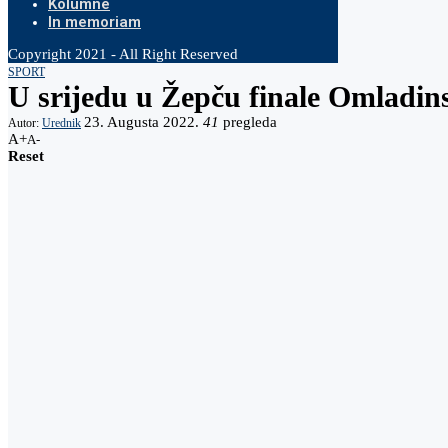
Kolumne
In memoriam
Copyright 2021 - All Right Reserved
SPORT
U srijedu u Žepču finale Omlad
23. Augusta 2022.
41
pregleda
Autor:
Urednik
A+
A-
Reset