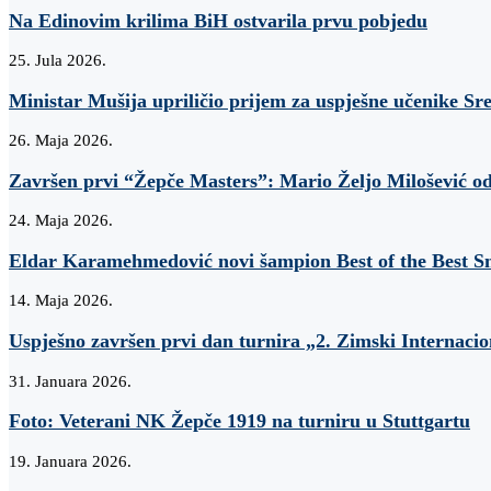
Na Edinovim krilima BiH ostvarila prvu pobjedu
25. Jula 2026.
Ministar Mušija upriličio prijem za uspješne učenike Sr
26. Maja 2026.
Završen prvi “Žepče Masters”: Mario Željo Milošević od
24. Maja 2026.
Eldar Karamehmedović novi šampion Best of the Best Sn
14. Maja 2026.
Uspješno završen prvi dan turnira „2. Zimski Internaci
31. Januara 2026.
Foto: Veterani NK Žepče 1919 na turniru u Stuttgartu
19. Januara 2026.