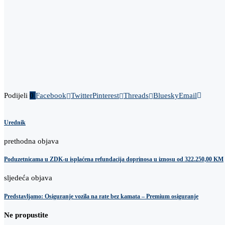
Podijeli
0
Facebook
Twitter
Pinterest
Threads
Bluesky
Email
Urednik
prethodna objava
Poduzetnicama u ZDK-u isplaćena refundacija doprinosa u iznosu od 322.250,00 KM
sljedeća objava
Predstavljamo: Osiguranje vozila na rate bez kamata – Premium osiguranje
Ne propustite