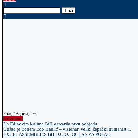
Traži
Petak, 7 Augusta, 2026
Izdvojeno
Na Edinovim krilima BiH ostvarila prvu pobjedu
Otišao je Edhem Edo Halilić – vizionar, veliki žepački humanist i...
EXCEL ASSEMBLIES BH D.O.O.: OGLAS ZA POSAO