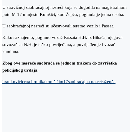
U stravičnoj saobraćajnoj nesreći koja se dogodila na magistralnom
putu M-17 u mjestu Komšići, kod Žepča, poginula je jedna osoba.
U saobraćajnoj nesreći su učestvovali teretno vozilo i Passat.
Kako saznajemo, poginuo vozač Passata H.H. iz Bihaća, njegova
suvozačica N.H. je teško povrijeđena, a povrijeđen je i vozač
kamiona.
Zbog ove nesreće saobraća se jednom trakom do završetka
policijskog uvđaja.
brankovići
crna hronika
komšići
m17
saobraćajna nesreća
žepče