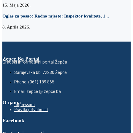
15. Maja 2026.
Oglas za posao: Radno mjesto: Inspektor kvalitete, 1...
8. Aprila 2026.
Zepce.Ba Portal
Gradski informativni portal Žepča
Sarajevska bb, 72230 Žepče
Phone: (061) 189 865
Email: zepce @ zepce.ba
O nama
Impressum
Pravila privatnosti
Facebook