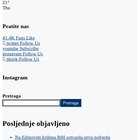
21
°
Thu
Pratite nas
41.4K
Fans
Like
twitter
Follow Us
youtube
Subscribe
instagram
Follow Us
tiktok
Follow Us
Instagram
Pretraga
Pretraga
Posljednje objavljeno
Na Edinovim krilima BiH ostvarila prvu pobjedu