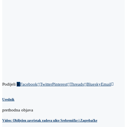
Podijeli
0
Facebook
Twitter
Pinterest
Threads
Bluesky
Email
Urednik
prethodna objava
Video: Obilježen završetak radova ulice Srebreničke i Zagrebačke