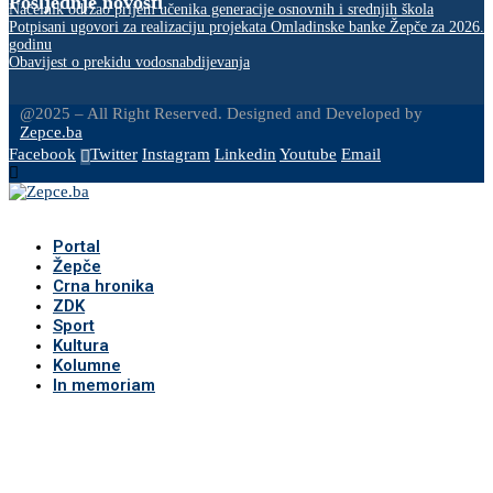
Posljednje novosti
Načelnik održao prijem učenika generacije osnovnih i srednjih škola
Potpisani ugovori za realizaciju projekata Omladinske banke Žepče za 2026.
godinu
Obavijest o prekidu vodosnabdijevanja
@2025 – All Right Reserved. Designed and Developed by
Zepce.ba
Facebook
Twitter
Instagram
Linkedin
Youtube
Email
Portal
Žepče
Crna hronika
ZDK
Sport
Kultura
Kolumne
In memoriam