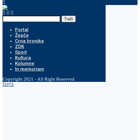
Traži
Portal
Žepče
Crna hronika
ZDK
Sport
Kultura
Kolumne
In memoriam
Copyright 2021 - All Right Reserved
ŽEPČE