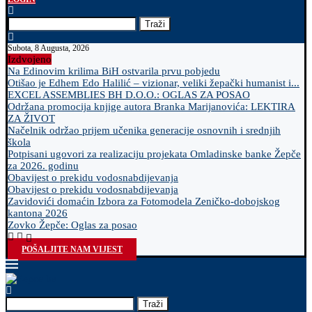
Traži
Subota, 8 Augusta, 2026
Izdvojeno
Na Edinovim krilima BiH ostvarila prvu pobjedu
Otišao je Edhem Edo Halilić – vizionar, veliki žepački humanist i...
EXCEL ASSEMBLIES BH D.O.O.: OGLAS ZA POSAO
Održana promocija knjige autora Branka Marijanovića: LEKTIRA
ZA ŽIVOT
Načelnik održao prijem učenika generacije osnovnih i srednjih
škola
Potpisani ugovori za realizaciju projekata Omladinske banke Žepče
za 2026. godinu
Obavijest o prekidu vodosnabdijevanja
Obavijest o prekidu vodosnabdijevanja
Zavidovići domaćin Izbora za Fotomodela Zeničko-dobojskog
kantona 2026
Zovko Žepče: Oglas za posao
POŠALJITE NAM VIJEST
Traži