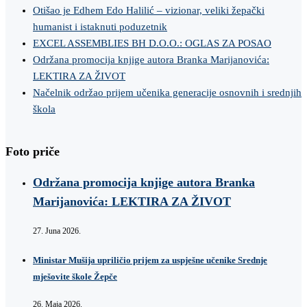
Otišao je Edhem Edo Halilić – vizionar, veliki žepački
humanist i istaknuti poduzetnik
EXCEL ASSEMBLIES BH D.O.O.: OGLAS ZA POSAO
Održana promocija knjige autora Branka Marijanovića:
LEKTIRA ZA ŽIVOT
Načelnik održao prijem učenika generacije osnovnih i srednjih
škola
Foto priče
Održana promocija knjige autora Branka
Marijanovića: LEKTIRA ZA ŽIVOT
27. Juna 2026.
Ministar Mušija upriličio prijem za uspješne učenike Srednje
mješovite škole Žepče
26. Maja 2026.