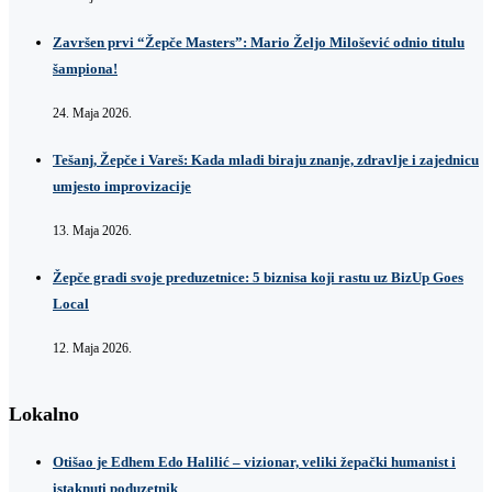
Završen prvi “Žepče Masters”: Mario Željo Milošević odnio titulu
šampiona!
24. Maja 2026.
Tešanj, Žepče i Vareš: Kada mladi biraju znanje, zdravlje i zajednicu
umjesto improvizacije
13. Maja 2026.
Žepče gradi svoje preduzetnice: 5 biznisa koji rastu uz BizUp Goes
Local
12. Maja 2026.
Lokalno
Otišao je Edhem Edo Halilić – vizionar, veliki žepački humanist i
istaknuti poduzetnik