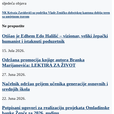
sljedeća objava
NK Krivaja Zavidovići uz podršku Vlade Zeničko-dobojskog kantona dobija teren
sa umjetnom travom
Ne propustite
Otišao je Edhem Edo Halilić – vizionar, veliki žepački
humanist i istaknuti poduzetnik
15. Jula 2026.
Održana promocija knjige autora Branka
Marijanovića: LEKTIRA ZA ŽIVOT
27. Juna 2026.
Načelnik održao prijem učenika generacije osnovnih i
srednjih škola
22. Juna 2026.
Potpisani ugovori za realizaciju projekata Omladinske
banke Žepče za 2026. godinu