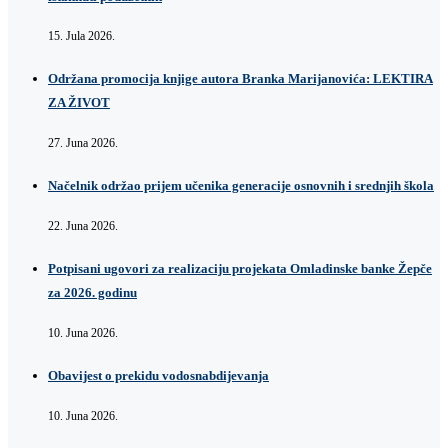
15. Jula 2026.
Održana promocija knjige autora Branka Marijanovića: LEKTIRA
ZA ŽIVOT
27. Juna 2026.
Načelnik održao prijem učenika generacije osnovnih i srednjih škola
22. Juna 2026.
Potpisani ugovori za realizaciju projekata Omladinske banke Žepče
za 2026. godinu
10. Juna 2026.
Obavijest o prekidu vodosnabdijevanja
10. Juna 2026.