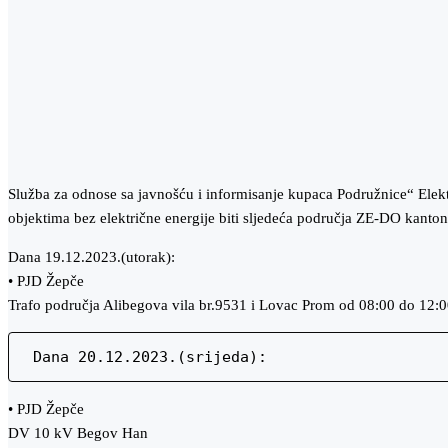
Služba za odnose sa javnošću i informisanje kupaca Podružnice“ Elekt
objektima bez električne energije biti sljedeća područja ZE-DO kanto
Dana 19.12.2023.(utorak):
• PJD Žepče
Trafo područja Alibegova vila br.9531 i Lovac Prom od 08:00 do 12:00
 Dana 20.12.2023.(srijeda):
• PJD Žepče
DV 10 kV Begov Han