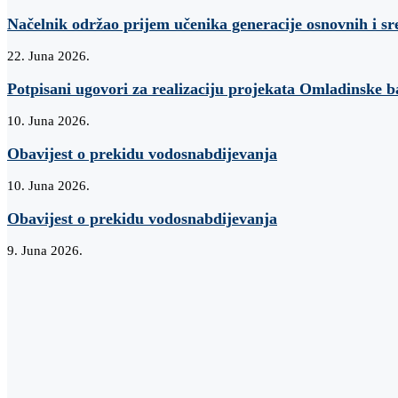
Načelnik održao prijem učenika generacije osnovnih i sr
22. Juna 2026.
Potpisani ugovori za realizaciju projekata Omladinske 
10. Juna 2026.
Obavijest o prekidu vodosnabdijevanja
10. Juna 2026.
Obavijest o prekidu vodosnabdijevanja
9. Juna 2026.