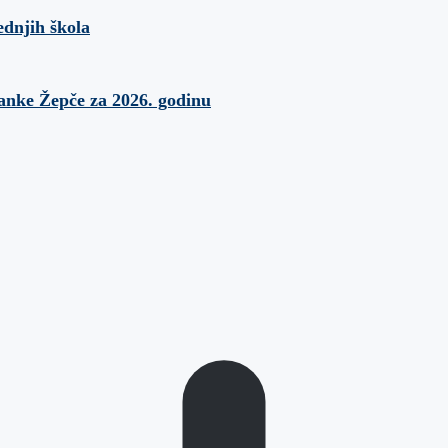
ednjih škola
banke Žepče za 2026. godinu