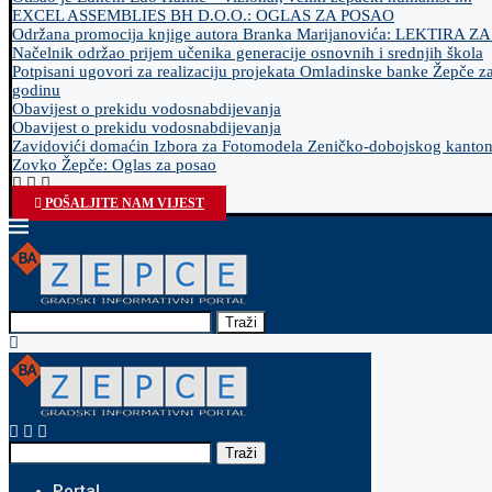
EXCEL ASSEMBLIES BH D.O.O.: OGLAS ZA POSAO
Održana promocija knjige autora Branka Marijanovića: LEKTIRA Z
Načelnik održao prijem učenika generacije osnovnih i srednjih škola
Potpisani ugovori za realizaciju projekata Omladinske banke Žepče z
godinu
Obavijest o prekidu vodosnabdijevanja
Obavijest o prekidu vodosnabdijevanja
Zavidovići domaćin Izbora za Fotomodela Zeničko-dobojskog kanto
Zovko Žepče: Oglas za posao
POŠALJITE NAM VIJEST
Traži
Traži
Portal