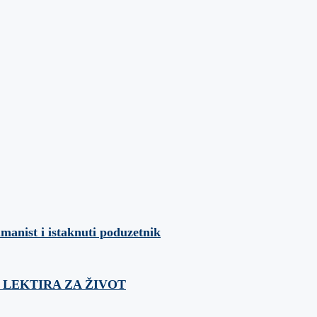
umanist i istaknuti poduzetnik
ća: LEKTIRA ZA ŽIVOT