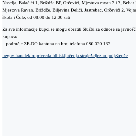
Naselja; Balaćići 1, Briždže BP, Orčevići, Mjestova ravan 2 i 3, Behar 
Mjestova Ravan, Briždže, Biljevina Delići, Jastrebac, Orčevići 2, Vojna
škola i Čole, od 08:00 do 12:00 sati
Za sve informacije kupci se mogu obratiti Službi za odnose sa javnošć
kupaca:
– područje ZE-DO kantona na broj telefona 080 020 132
begov han
elektroprivreda bih
isključenja struje
željezno polje
žepče