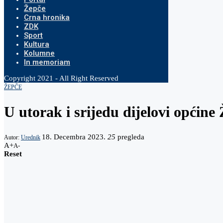
Žepče
Crna hronika
ZDK
Sport
Kultura
Kolumne
In memoriam
Copyright 2021 - All Right Reserved
ŽEPČE
U utorak i srijedu dijelovi općine
18. Decembra 2023.
25
pregleda
Autor:
Urednik
A+
A-
Reset