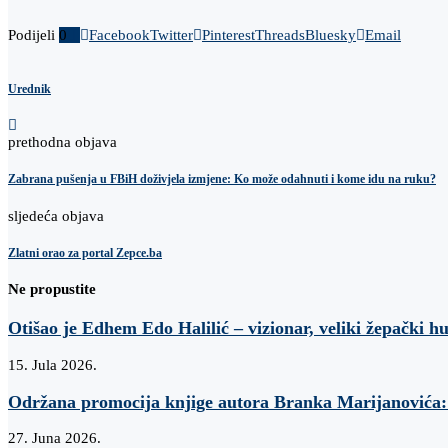
Podijeli
0
Facebook
Twitter
Pinterest
Threads
Bluesky
Email
Urednik
prethodna objava
Zabrana pušenja u FBiH doživjela izmjene: Ko može odahnuti i kome idu na ruku?
sljedeća objava
Zlatni orao za portal Zepce.ba
Ne propustite
Otišao je Edhem Edo Halilić – vizionar, veliki žepački h
15. Jula 2026.
Održana promocija knjige autora Branka Marijanovi
27. Juna 2026.