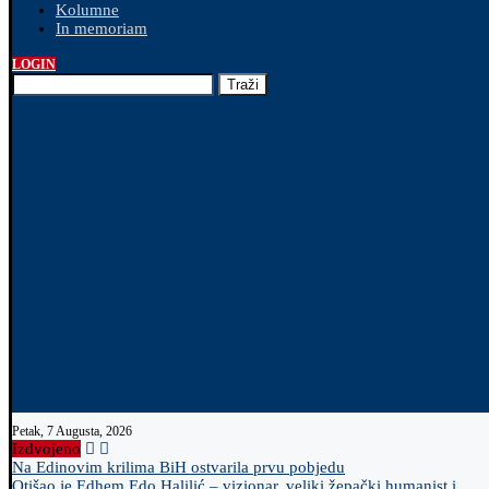
Kolumne
In memoriam
LOGIN
Traži
Petak, 7 Augusta, 2026
Izdvojeno
Na Edinovim krilima BiH ostvarila prvu pobjedu
Otišao je Edhem Edo Halilić – vizionar, veliki žepački humanist i...