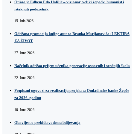
Otišao je Edhem Edo Halilić – vizionar, veliki žepački humanist i
istaknuti poduzetnik
15. Jula 2026.
Održana promocija knjige autora Branka Marijanovića: LEKTIRA
ZA ŽIVOT
27. Juna 2026.
Načelnik održao prijem učenika generacije osnovnih i srednjih škola
22. Juna 2026.
Potpisani ugovori za realizaciju projekata Omladinske banke Žepče
za 2026. godinu
10. Juna 2026.
Obavijest o prekidu vodosnabdijevanja