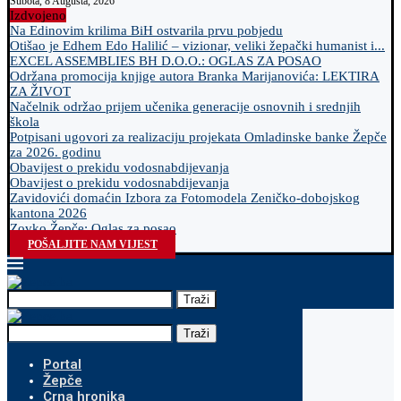
Subota, 8 Augusta, 2026
Izdvojeno
Na Edinovim krilima BiH ostvarila prvu pobjedu
Otišao je Edhem Edo Halilić – vizionar, veliki žepački humanist i...
EXCEL ASSEMBLIES BH D.O.O.: OGLAS ZA POSAO
Održana promocija knjige autora Branka Marijanovića: LEKTIRA
ZA ŽIVOT
Načelnik održao prijem učenika generacije osnovnih i srednjih
škola
Potpisani ugovori za realizaciju projekata Omladinske banke Žepče
za 2026. godinu
Obavijest o prekidu vodosnabdijevanja
Obavijest o prekidu vodosnabdijevanja
Zavidovići domaćin Izbora za Fotomodela Zeničko-dobojskog
kantona 2026
Zovko Žepče: Oglas za posao
POŠALJITE NAM VIJEST
Traži
Traži
Portal
Žepče
Crna hronika