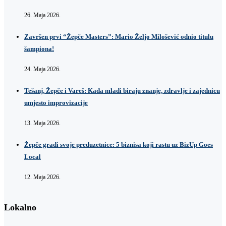
26. Maja 2026.
Završen prvi “Žepče Masters”: Mario Željo Milošević odnio titulu
šampiona!
24. Maja 2026.
Tešanj, Žepče i Vareš: Kada mladi biraju znanje, zdravlje i zajednicu
umjesto improvizacije
13. Maja 2026.
Žepče gradi svoje preduzetnice: 5 biznisa koji rastu uz BizUp Goes
Local
12. Maja 2026.
Lokalno