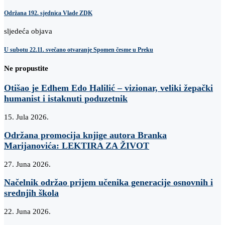
Održana 192. sjednica Vlade ZDK
sljedeća objava
U subotu 22.11. svečano otvaranje Spomen česme u Preku
Ne propustite
Otišao je Edhem Edo Halilić – vizionar, veliki žepački
humanist i istaknuti poduzetnik
15. Jula 2026.
Održana promocija knjige autora Branka
Marijanovića: LEKTIRA ZA ŽIVOT
27. Juna 2026.
Načelnik održao prijem učenika generacije osnovnih i
srednjih škola
22. Juna 2026.