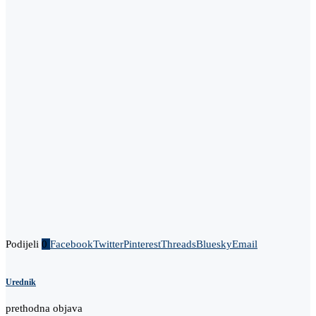
Podijeli
0
Facebook
Twitter
Pinterest
Threads
Bluesky
Email
Urednik
prethodna objava