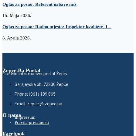
Oglas za posao: Referent nabave m/ž
15. Maja 2026.
Oglas za posao: Radno mjesto: Inspektor kvalitete, 1...
8. Aprila 2026.
Zepce.Ba Portal
Gradski informativni portal Žepča
Sarajevska bb, 72230 Žepče
Phone: (061) 189 865
Email: zepce @ zepce.ba
O nama
Impressum
Pravila privatnosti
Facebook
Facebook