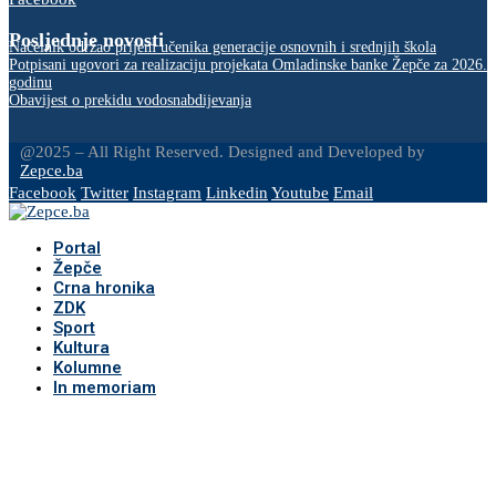
Posljednje novosti
Načelnik održao prijem učenika generacije osnovnih i srednjih škola
Potpisani ugovori za realizaciju projekata Omladinske banke Žepče za 2026.
godinu
Obavijest o prekidu vodosnabdijevanja
@2025 – All Right Reserved. Designed and Developed by
Zepce.ba
Facebook
Twitter
Instagram
Linkedin
Youtube
Email
Portal
Žepče
Crna hronika
ZDK
Sport
Kultura
Kolumne
In memoriam