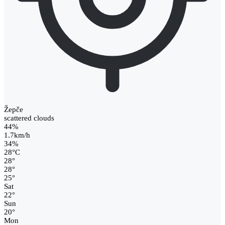
Žepče
scattered clouds
44%
1.7km/h
34%
28
°
C
28
°
28
°
25
°
Sat
22
°
Sun
20
°
Mon