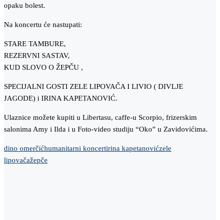
opaku bolest.
Na koncertu će nastupati:
STARE TAMBURE,
REZERVNI SASTAV,
KUD SLOVO O ŽEPČU ,
SPECIJALNI GOSTI ZELE LIPOVAČA I LIVIO ( DIVLJE
JAGODE) i IRINA KAPETANOVIĆ.
Ulaznice možete kupiti u Libertasu, caffe-u Scorpio, frizerskim
salonima Amy i Ilda i u Foto-video studiju “Oko” u Zavidovićima.
dino omerčić
humanitarni koncert
irina kapetanović
zele
lipovača
žepče