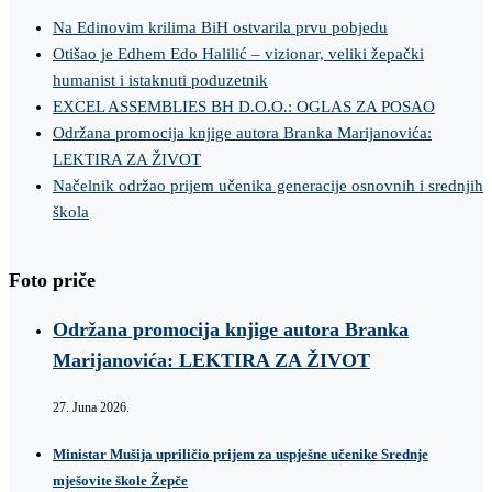
Na Edinovim krilima BiH ostvarila prvu pobjedu
Otišao je Edhem Edo Halilić – vizionar, veliki žepački
humanist i istaknuti poduzetnik
EXCEL ASSEMBLIES BH D.O.O.: OGLAS ZA POSAO
Održana promocija knjige autora Branka Marijanovića:
LEKTIRA ZA ŽIVOT
Načelnik održao prijem učenika generacije osnovnih i srednjih
škola
Foto priče
Održana promocija knjige autora Branka
Marijanovića: LEKTIRA ZA ŽIVOT
27. Juna 2026.
Ministar Mušija upriličio prijem za uspješne učenike Srednje
mješovite škole Žepče