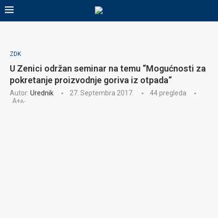
ZDK
U Zenici održan seminar na temu “Mogućnosti za
pokretanje proizvodnje goriva iz otpada“
Autor:
Urednik
27. Septembra 2017.
44
pregleda
A+
A-