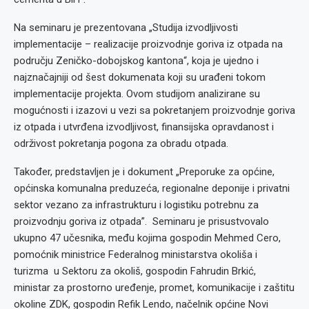
Na seminaru je prezentovana „Studija izvodljivosti
implementacije – realizacije proizvodnje goriva iz otpada na
području Zeničko-dobojskog kantona“, koja je ujedno i
najznačajniji od šest dokumenata koji su urađeni tokom
implementacije projekta. Ovom studijom analizirane su
mogućnosti i izazovi u vezi sa pokretanjem proizvodnje goriva
iz otpada i utvrđena izvodljivost, finansijska opravdanost i
održivost pokretanja pogona za obradu otpada.
Također, predstavljen je i dokument „Preporuke za općine,
općinska komunalna preduzeća, regionalne deponije i privatni
sektor vezano za infrastrukturu i logistiku potrebnu za
proizvodnju goriva iz otpada”. Seminaru je prisustvovalo
ukupno 47 učesnika, među kojima gospodin Mehmed Cero,
pomoćnik ministrice Federalnog ministarstva okoliša i
turizma u Sektoru za okoliš, gospodin Fahrudin Brkić,
ministar za prostorno uređenje, promet, komunikacije i zaštitu
okoline ZDK, gospodin Refik Lendo, načelnik općine Novi