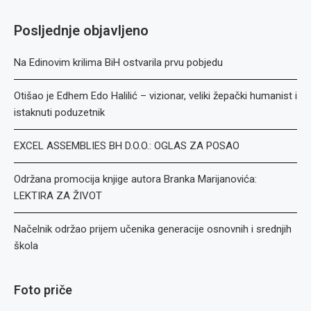
Posljednje objavljeno
Na Edinovim krilima BiH ostvarila prvu pobjedu
Otišao je Edhem Edo Halilić – vizionar, veliki žepački humanist i
istaknuti poduzetnik
EXCEL ASSEMBLIES BH D.O.O.: OGLAS ZA POSAO
Održana promocija knjige autora Branka Marijanovića:
LEKTIRA ZA ŽIVOT
Načelnik održao prijem učenika generacije osnovnih i srednjih
škola
Foto priče