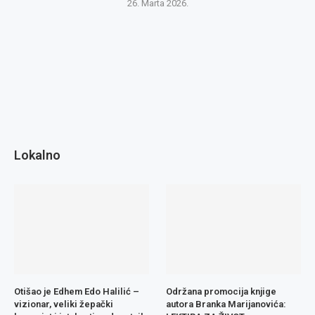
26. Marta 2026.
Lokalno
Otišao je Edhem Edo Halilić –
Održana promocija knjige
vizionar, veliki žepački
autora Branka Marijanovića: