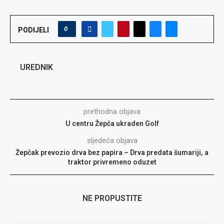
0
PODIJELI
UREDNIK
prethodna objava
U centru Žepča ukraden Golf
sljedeća objava
Žepčak prevozio drva bez papira – Drva predata šumariji, a
traktor privremeno oduzet
NE PROPUSTITE