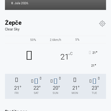
8. Jula 2026.
Žepče
Clear Sky
5%
50%
2.6km/h
°
21
C
21
°
°
21
21
°
22
°
20
°
21
°
23
°
FRI
SAT
SUN
MON
TUE