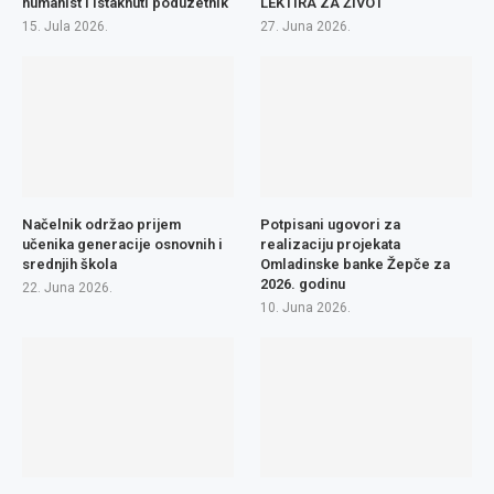
humanist i istaknuti poduzetnik
LEKTIRA ZA ŽIVOT
15. Jula 2026.
27. Juna 2026.
Načelnik održao prijem
Potpisani ugovori za
učenika generacije osnovnih i
realizaciju projekata
srednjih škola
Omladinske banke Žepče za
2026. godinu
22. Juna 2026.
10. Juna 2026.