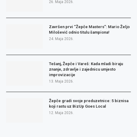
26. Maja 2026.
Završen prvi “Žepče Masters”: Mario Željo
Milošević odnio titulu šampiona!
24. Maja 2026.
Tešanj, Žepče i Vareš: Kada mladi biraju
znanje, zdravlje i zajednicu umjesto
improvizacije
13. Maja 2026.
Žepče gradi svoje preduzetnice: 5 biznisa
koji rastu uz BizUp Goes Local
12. Maja 2026.