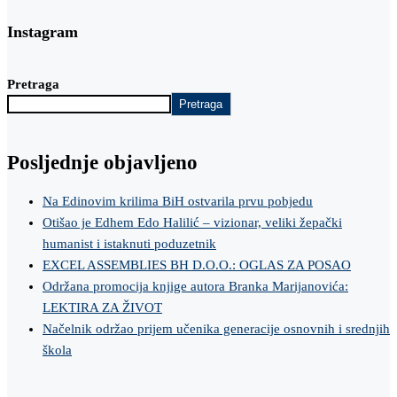
Instagram
Pretraga
Pretraga
Posljednje objavljeno
Na Edinovim krilima BiH ostvarila prvu pobjedu
Otišao je Edhem Edo Halilić – vizionar, veliki žepački
humanist i istaknuti poduzetnik
EXCEL ASSEMBLIES BH D.O.O.: OGLAS ZA POSAO
Održana promocija knjige autora Branka Marijanovića:
LEKTIRA ZA ŽIVOT
Načelnik održao prijem učenika generacije osnovnih i srednjih
škola