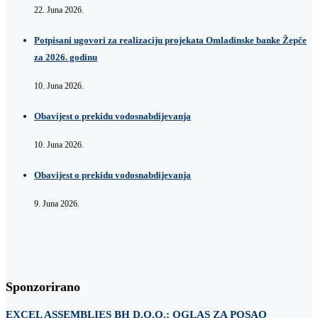
22. Juna 2026.
Potpisani ugovori za realizaciju projekata Omladinske banke Žepče
za 2026. godinu
10. Juna 2026.
Obavijest o prekidu vodosnabdijevanja
10. Juna 2026.
Obavijest o prekidu vodosnabdijevanja
9. Juna 2026.
Sponzorirano
EXCEL ASSEMBLIES BH D.O.O.: OGLAS ZA POSAO