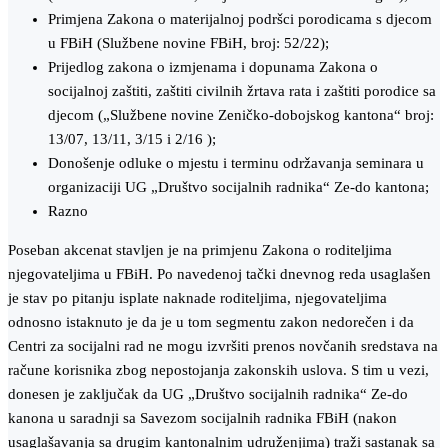
Primjena Zakona o materijalnoj podršci porodicama s djecom
u FBiH (Službene novine FBiH, broj: 52/22);
Prijedlog zakona o izmjenama i dopunama Zakona o
socijalnoj zaštiti, zaštiti civilnih žrtava rata i zaštiti porodice sa
djecom („Službene novine Zeničko-dobojskog kantona“ broj:
13/07, 13/11, 3/15 i 2/16 );
Donošenje odluke o mjestu i terminu održavanja seminara u
organizaciji UG „Društvo socijalnih radnika“ Ze-do kantona;
Razno
Poseban akcenat stavljen je na primjenu Zakona o roditeljima
njegovateljima u FBiH. Po navedenoj tački dnevnog reda usaglašen
je stav po pitanju isplate naknade roditeljima, njegovateljima
odnosno istaknuto je da je u tom segmentu zakon nedorečen i da
Centri za socijalni rad ne mogu izvršiti prenos novčanih sredstava na
račune korisnika zbog nepostojanja zakonskih uslova. S tim u vezi,
donesen je zaključak da UG „Društvo socijalnih radnika“ Ze-do
kanona u saradnji sa Savezom socijalnih radnika FBiH (nakon
usaglašavanja sa drugim kantonalnim udruženjima) traži sastanak sa