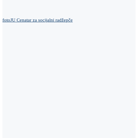
foto
JU Cenatar za socijalni rad
žepče