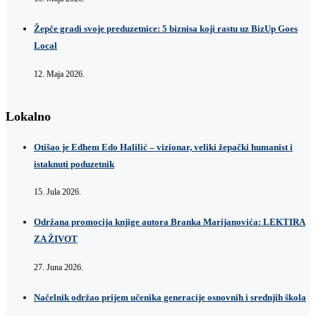
Žepče gradi svoje preduzetnice: 5 biznisa koji rastu uz BizUp Goes
Local
12. Maja 2026.
Lokalno
Otišao je Edhem Edo Halilić – vizionar, veliki žepački humanist i
istaknuti poduzetnik
15. Jula 2026.
Održana promocija knjige autora Branka Marijanovića: LEKTIRA
ZA ŽIVOT
27. Juna 2026.
Načelnik održao prijem učenika generacije osnovnih i srednjih škola