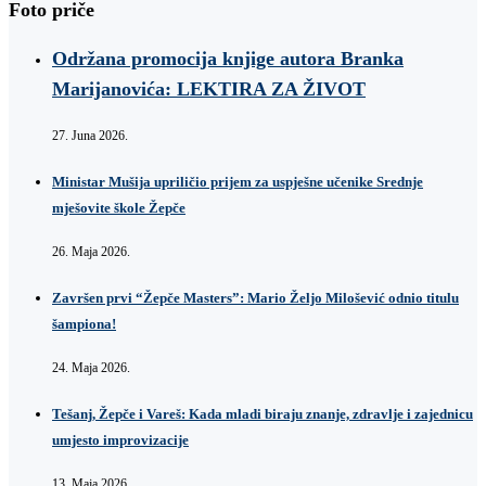
Foto priče
Održana promocija knjige autora Branka
Marijanovića: LEKTIRA ZA ŽIVOT
27. Juna 2026.
Ministar Mušija upriličio prijem za uspješne učenike Srednje
mješovite škole Žepče
26. Maja 2026.
Završen prvi “Žepče Masters”: Mario Željo Milošević odnio titulu
šampiona!
24. Maja 2026.
Tešanj, Žepče i Vareš: Kada mladi biraju znanje, zdravlje i zajednicu
umjesto improvizacije
13. Maja 2026.