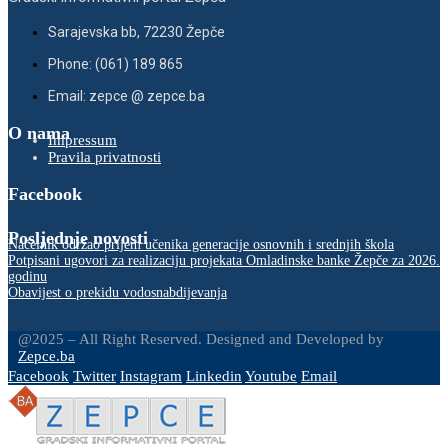
Sarajevska bb, 72230 Žepče
Phone: (061) 189 865
Email: zepce @ zepce.ba
O nama
Impressum
Pravila privatnosti
Facebook
Posljednje novosti
Načelnik održao prijem učenika generacije osnovnih i srednjih škola
Potpisani ugovori za realizaciju projekata Omladinske banke Žepče za 2026.
godinu
Obavijest o prekidu vodosnabdijevanja
@2025 – All Right Reserved. Designed and Developed by
Zepce.ba
Facebook
Twitter
Instagram
Linkedin
Youtube
Email