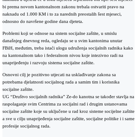
bi prema novom kantonalnom zakonu trebala ostvariti pravo na
naknadu od 1.000 KM i to za narednih preostalih šest mjeseci,
odnosno do navršene godine dana djeteta.
Problemi koji se odnose na sistem socijalne zaštite, u smislu
današnjeg dnevnog reda, ogledaju se u svim kantonima unutar
FBiH, međutim, treba istaći ulogu udruženja socijalnih radnika kako
na kantonalnom tako i federalnom nivou koje intezivno radi na
unaprijeđenju i razvoju sistema socijalne zaštite.
Osnovni cilj je pozitivno utjecati na usklađivanje zakona sa
potrebama djelatnosti socijalnog rada a samim tim i korisnika
socijalne zaštite.
UG “Društvo socijalnih radnika” Ze-do kanotna se također stavlja na
raspolaganje svim Centrima za socijalni rad i drugim ustanovama
socijalne zaštite koje su uključene u rad kroz sisteme socijelne zaštite
a sve u cilju unaprijeđenja socijalne zaštite, socijalne politike i i same
profesije socijalnog rada.