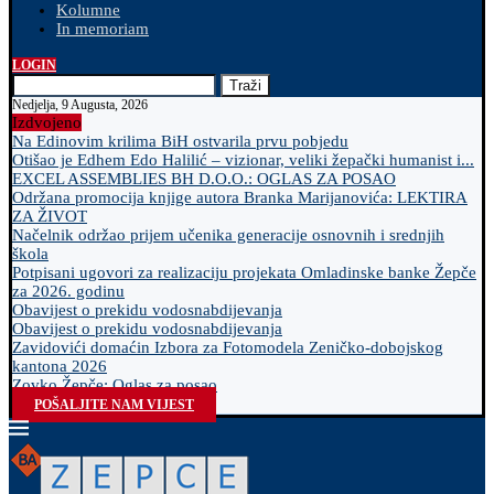
Kolumne
In memoriam
LOGIN
Traži
Nedjelja, 9 Augusta, 2026
Izdvojeno
Na Edinovim krilima BiH ostvarila prvu pobjedu
Otišao je Edhem Edo Halilić – vizionar, veliki žepački humanist i...
EXCEL ASSEMBLIES BH D.O.O.: OGLAS ZA POSAO
Održana promocija knjige autora Branka Marijanovića: LEKTIRA
ZA ŽIVOT
Načelnik održao prijem učenika generacije osnovnih i srednjih
škola
Potpisani ugovori za realizaciju projekata Omladinske banke Žepče
za 2026. godinu
Obavijest o prekidu vodosnabdijevanja
Obavijest o prekidu vodosnabdijevanja
Zavidovići domaćin Izbora za Fotomodela Zeničko-dobojskog
kantona 2026
Zovko Žepče: Oglas za posao
POŠALJITE NAM VIJEST