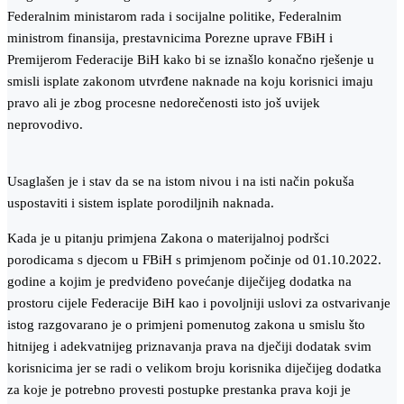
Federalnim ministarom rada i socijalne politike, Federalnim
ministrom finansija, prestavnicima Porezne uprave FBiH i
Premijerom Federacije BiH kako bi se iznašlo konačno rješenje u
smisli isplate zakonom utvrđene naknade na koju korisnici imaju
pravo ali je zbog procesne nedorečenosti isto još uvijek
neprovodivo.
Usaglašen je i stav da se na istom nivou i na isti način pokuša
uspostaviti i sistem isplate porodiljnih naknada.
Kada je u pitanju primjena Zakona o materijalnoj podršci
porodicama s djecom u FBiH s primjenom počinje od 01.10.2022.
godine a kojim je predviđeno povećanje diječijeg dodatka na
prostoru cijele Federacije BiH kao i povoljniji uslovi za ostvarivanje
istog razgovarano je o primjeni pomenutog zakona u smislu što
hitnijeg i adekvatnijeg priznavanja prava na dječiji dodatak svim
korisnicima jer se radi o velikom broju korisnika diječijeg dodatka
za koje je potrebno provesti postupke prestanka prava koji je