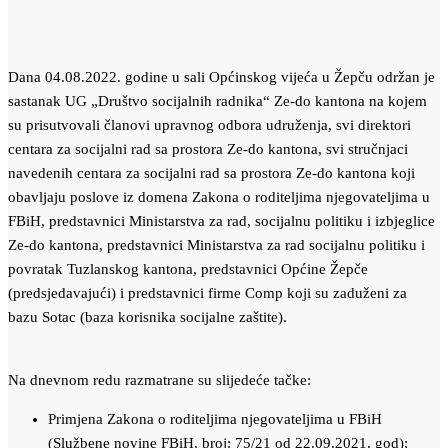
Dana 04.08.2022. godine u sali Općinskog vijeća u Žepču održan je
sastanak UG „Društvo socijalnih radnika“ Ze-do kantona na kojem
su prisutvovali članovi upravnog odbora udruženja, svi direktori
centara za socijalni rad sa prostora Ze-do kantona, svi stručnjaci
navedenih centara za socijalni rad sa prostora Ze-do kantona koji
obavljaju poslove iz domena Zakona o roditeljima njegovateljima u
FBiH, predstavnici Ministarstva za rad, socijalnu politiku i izbjeglice
Ze-do kantona, predstavnici Ministarstva za rad socijalnu politiku i
povratak Tuzlanskog kantona, predstavnici Općine Žepče
(predsjedavajući) i predstavnici firme Comp koji su zaduženi za
bazu Sotac (baza korisnika socijalne zaštite).
Na dnevnom redu razmatrane su slijedeće tačke:
Primjena Zakona o roditeljima njegovateljima u FBiH
(Službene novine FBiH, broj: 75/21 od 22.09.2021. god);