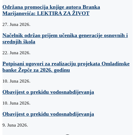
Održana promocija knjige autora Branka
Marijanovića: LEKTIRA ZA ŽIVOT
27. Juna 2026.
Načelnik održao prijem učenika generacije osnovnih i
srednjih škola
22. Juna 2026.
Potpisani ugovori za realizaciju projekata Omladinske
banke Žepče za 2026. godinu
10. Juna 2026.
Obavijest o prekidu vodosnabdijevanja
10. Juna 2026.
Obavijest o prekidu vodosnabdijevanja
9. Juna 2026.