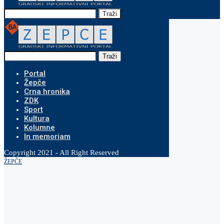
Traži
Traži
Portal
Žepče
Crna hronika
ZDK
Sport
Kultura
Kolumne
In memoriam
Copyright 2021 - All Right Reserved
ŽEPČE