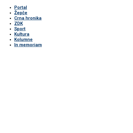
Portal
Žepče
Crna hronika
ZDK
Sport
Kultura
Kolumne
In memoriam