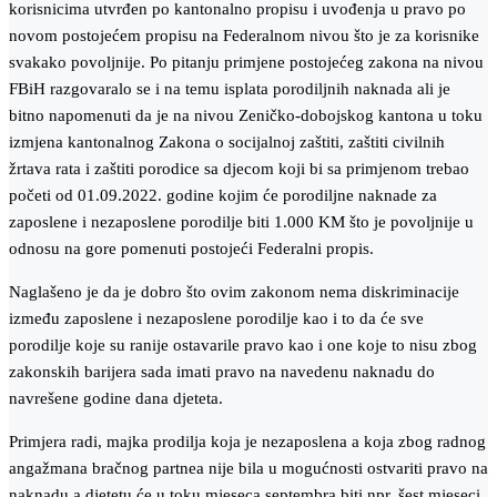
korisnicima utvrđen po kantonalno propisu i uvođenja u pravo po
novom postojećem propisu na Federalnom nivou što je za korisnike
svakako povoljnije. Po pitanju primjene postojećeg zakona na nivou
FBiH razgovaralo se i na temu isplata porodiljnih naknada ali je
bitno napomenuti da je na nivou Zeničko-dobojskog kantona u toku
izmjena kantonalnog Zakona o socijalnoj zaštiti, zaštiti civilnih
žrtava rata i zaštiti porodice sa djecom koji bi sa primjenom trebao
početi od 01.09.2022. godine kojim će porodiljne naknade za
zaposlene i nezaposlene porodilje biti 1.000 KM što je povoljnije u
odnosu na gore pomenuti postojeći Federalni propis.
Naglašeno je da je dobro što ovim zakonom nema diskriminacije
između zaposlene i nezaposlene porodilje kao i to da će sve
porodilje koje su ranije ostavarile pravo kao i one koje to nisu zbog
zakonskih barijera sada imati pravo na navedenu naknadu do
navrešene godine dana djeteta.
Primjera radi, majka prodilja koja je nezaposlena a koja zbog radnog
angažmana bračnog partnea nije bila u mogućnosti ostvariti pravo na
naknadu a djetetu će u toku mjeseca septembra biti npr. šest mjeseci