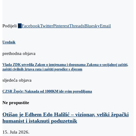
Podijeli
0
Facebook
Twitter
Pinterest
Threads
Bluesky
Email
Urednik
prethodna objava
Vlada ZDK utvrdila Zakon o izmjenama i dopunama Zakona o socijalnoj zaštiti,
zaštiti civilnih žrtava rata i zaštiti porodice s djecom
sljedeća objava
CZSR Žepče: Naknada od 1000KM ide svim porodiljama
Ne propustite
Otišao je Edhem Edo Halilić – vizionar, veliki žepački
humanist i istaknuti poduzetnik
15. Jula 2026.