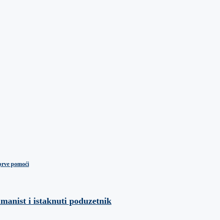
prve pomoći
umanist i istaknuti poduzetnik