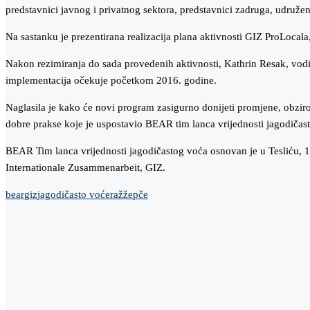
predstavnici javnog i privatnog sektora, predstavnici zadruga, udružen
Na sastanku je prezentirana realizacija plana aktivnosti GIZ ProLocal
Nakon rezimiranja do sada provedenih aktivnosti, Kathrin Resak, vodi
implementacija očekuje početkom 2016. godine.
Naglasila je kako će novi program zasigurno donijeti promjene, obziro
dobre prakse koje je uspostavio BEAR tim lanca vrijednosti jagodičas
BEAR Tim lanca vrijednosti jagodičastog voća osnovan je u Tesliću, 13.
Internationale Zusammenarbeit, GIZ.
bear
giz
jagodičasto voće
raž
žepče