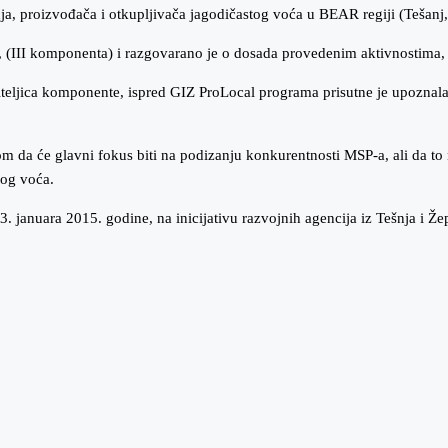
ja, proizvođača i otkupljivača jagodičastog voća u BEAR regiji (Tešanj, 
a, (III komponenta) i razgovarano je o dosada provedenim aktivnostima, 
teljica komponente, ispred GIZ ProLocal programa prisutne je upoznala 
m da će glavni fokus biti na podizanju konkurentnosti MSP-a, ali da to
tog voća.
 januara 2015. godine, na inicijativu razvojnih agencija iz Tešnja i Žep