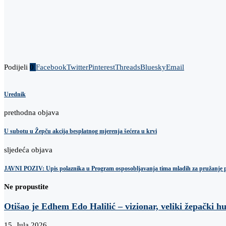
Podijeli
0
Facebook
Twitter
Pinterest
Threads
Bluesky
Email
Urednik
prethodna objava
U subotu u Žepču akcija besplatnog mjerenja šećera u krvi
sljedeća objava
JAVNI POZIV: Upis polaznika u Program osposobljavanja tima mladih za pružanje 
Ne propustite
Otišao je Edhem Edo Halilić – vizionar, veliki žepački h
15. Jula 2026.