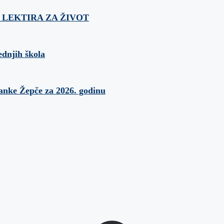
ća: LEKTIRA ZA ŽIVOT
ednjih škola
banke Žepče za 2026. godinu