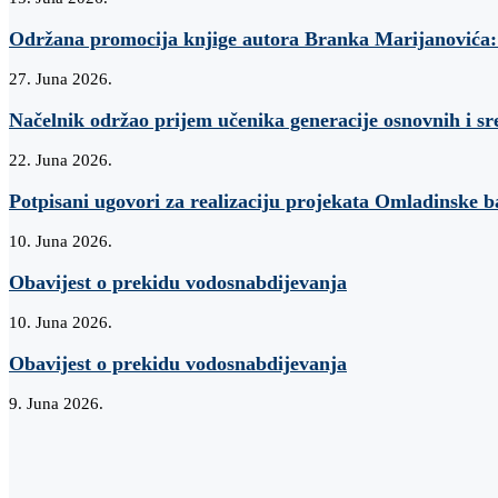
Održana promocija knjige autora Branka Marijanovi
27. Juna 2026.
Načelnik održao prijem učenika generacije osnovnih i sr
22. Juna 2026.
Potpisani ugovori za realizaciju projekata Omladinske 
10. Juna 2026.
Obavijest o prekidu vodosnabdijevanja
10. Juna 2026.
Obavijest o prekidu vodosnabdijevanja
9. Juna 2026.