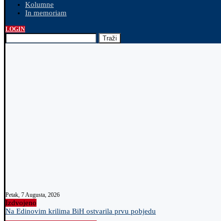
Kolumne
In memoriam
LOGIN
Traži
Petak, 7 Augusta, 2026
Izdvojeno
Na Edinovim krilima BiH ostvarila prvu pobjedu