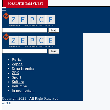
POŠALJITE NAM VIJEST
Traži
Traži
Portal
Žepče
Crna hronika
ZDK
Sport
Kultura
Kolumne
In memoriam
Copyright 2021 - All Right Reserved
ŽEPČE