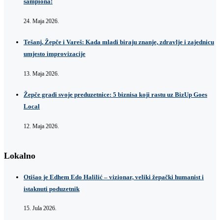
šampiona!
24. Maja 2026.
Tešanj, Žepče i Vareš: Kada mladi biraju znanje, zdravlje i zajednicu
umjesto improvizacije
13. Maja 2026.
Žepče gradi svoje preduzetnice: 5 biznisa koji rastu uz BizUp Goes
Local
12. Maja 2026.
Lokalno
Otišao je Edhem Edo Halilić – vizionar, veliki žepački humanist i
istaknuti poduzetnik
15. Jula 2026.