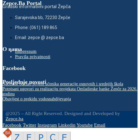
Zepce.Ba Portal
Gradski informativni portal Žepča
Sarajevska bb, 72230 Žepče
Phone: (061) 189 865
Email: zepce @ zepce.ba
O nama
Impressum
Pravila privatnosti
Facebook
Posljednje novosti
Načelnik održao prijem učenika generacije osnovnih i srednjih škola
Potpisani ugovori za realizaciju projekata Omladinske banke Žepče za 2026.
godinu
Obavijest o prekidu vodosnabdijevanja
@2025 – All Right Reserved. Designed and Developed by
Zepce.ba
Facebook
Twitter
Instagram
Linkedin
Youtube
Email