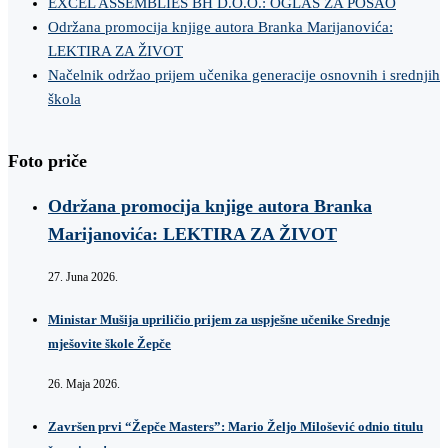
EXCEL ASSEMBLIES BH D.O.O.: OGLAS ZA POSAO
Održana promocija knjige autora Branka Marijanovića:
LEKTIRA ZA ŽIVOT
Načelnik održao prijem učenika generacije osnovnih i srednjih
škola
Foto priče
Održana promocija knjige autora Branka
Marijanovića: LEKTIRA ZA ŽIVOT
27. Juna 2026.
Ministar Mušija upriličio prijem za uspješne učenike Srednje
mješovite škole Žepče
26. Maja 2026.
Završen prvi “Žepče Masters”: Mario Željo Milošević odnio titulu