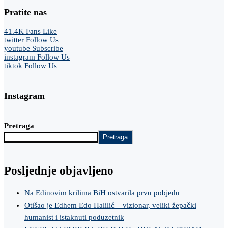
Pratite nas
41.4K
Fans
Like
twitter
Follow Us
youtube
Subscribe
instagram
Follow Us
tiktok
Follow Us
Instagram
Pretraga
Pretraga
Posljednje objavljeno
Na Edinovim krilima BiH ostvarila prvu pobjedu
Otišao je Edhem Edo Halilić – vizionar, veliki žepački
humanist i istaknuti poduzetnik