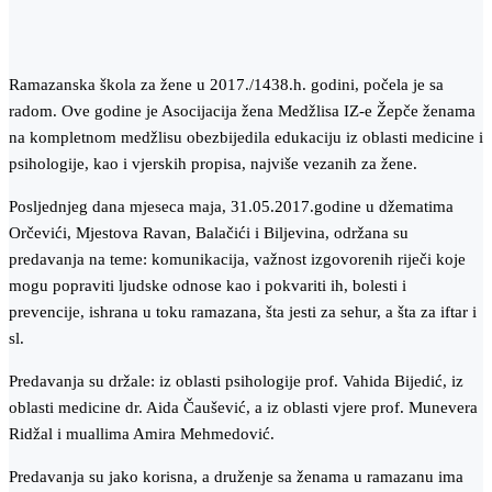
Ramazanska škola za žene u 2017./1438.h. godini, počela je sa
radom. Ove godine je Asocijacija žena Medžlisa IZ-e Žepče ženama
na kompletnom medžlisu obezbijedila edukaciju iz oblasti medicine i
psihologije, kao i vjerskih propisa, najviše vezanih za žene.
Posljednjeg dana mjeseca maja, 31.05.2017.godine u džematima
Orčevići, Mjestova Ravan, Balačići i Biljevina, održana su
predavanja na teme: komunikacija, važnost izgovorenih riječi koje
mogu popraviti ljudske odnose kao i pokvariti ih, bolesti i
prevencije, ishrana u toku ramazana, šta jesti za sehur, a šta za iftar i
sl.
Predavanja su držale: iz oblasti psihologije prof. Vahida Bijedić, iz
oblasti medicine dr. Aida Čaušević, a iz oblasti vjere prof. Munevera
Ridžal i muallima Amira Mehmedović.
Predavanja su jako korisna, a druženje sa ženama u ramazanu ima