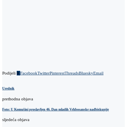
Podijeli
0
Facebook
Twitter
Pinterest
Threads
Bluesky
Email
Urednik
prethodna objava
Foto: U Komušini proslavljen 46. Dan mladih Vrhbosanske nadbiskupije
sljedeća objava