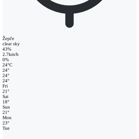
Žepče
clear sky
43%
2.7km/h
0%
24
°
C
24
°
24
°
24
°
Fri
21
°
Sat
18
°
Sun
21
°
Mon
23
°
Tue