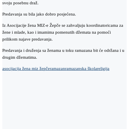
svoju posebnu draž.
Predavanja su bila jako dobro posjećena.
Iz Asocijacije žena MIZ-e Žepče se zahvaljuju koordinatoricama za
žene i mlade, kao i imamima pomenutih džemata na pomoći
prilikom najave predavanja.
Predavanja i druženja sa ženama u toku ramazana bit će održana i u
drugim džematima.
asocijacija žena miz žepče
ramazan
ramazanska škola
religija