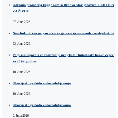
Održana promocija knjige autora Branka Marijanovića: LEKTIRA
ZA ŽIVOT
27. Juna 2026.
Načelnik održao prijem učenika generacije osnovnih i srednjih škola
22. Juna 2026.
Potpisani ugovori za realizaciju projekata Omladinske banke Žepče
za 2026. godinu
10. Juna 2026.
Obavijest o prekidu vodosnabdijevanja
10. Juna 2026.
Obavijest o prekidu vodosnabdijevanja
9. Juna 2026.