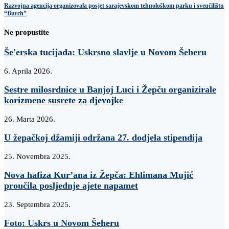
Razvojna agencija organizovala posjet sarajevskom tehnološkom parku i sveučilištu
“Burch”
Ne propustite
Še'erska tucijada: Uskrsno slavlje u Novom Šeheru
6. Aprila 2026.
Sestre milosrdnice u Banjoj Luci i Žepču organizirale
korizmene susrete za djevojke
26. Marta 2026.
U žepačkoj džamiji održana 27. dodjela stipendija
25. Novembra 2025.
Nova hafiza Kur’ana iz Žepča: Ehlimana Mujić
proučila posljednje ajete napamet
23. Septembra 2025.
Foto: Uskrs u Novom Šeheru