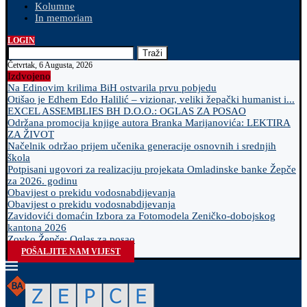
Kolumne
In memoriam
LOGIN
Traži
Četvrtak, 6 Augusta, 2026
Izdvojeno
Na Edinovim krilima BiH ostvarila prvu pobjedu
Otišao je Edhem Edo Halilić – vizionar, veliki žepački humanist i...
EXCEL ASSEMBLIES BH D.O.O.: OGLAS ZA POSAO
Održana promocija knjige autora Branka Marijanovića: LEKTIRA
ZA ŽIVOT
Načelnik održao prijem učenika generacije osnovnih i srednjih
škola
Potpisani ugovori za realizaciju projekata Omladinske banke Žepče
za 2026. godinu
Obavijest o prekidu vodosnabdijevanja
Obavijest o prekidu vodosnabdijevanja
Zavidovići domaćin Izbora za Fotomodela Zeničko-dobojskog
kantona 2026
Zovko Žepče: Oglas za posao
POŠALJITE NAM VIJEST