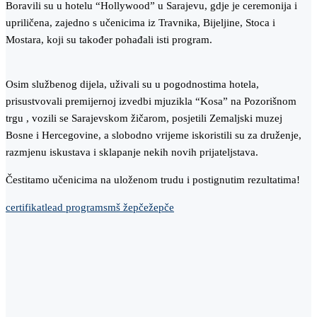
Boravili su u hotelu “Hollywood” u Sarajevu, gdje je ceremonija i
upriličena, zajedno s učenicima iz Travnika, Bijeljine, Stoca i
Mostara, koji su također pohađali isti program.
Osim službenog dijela, uživali su u pogodnostima hotela,
prisustvovali premijernoj izvedbi mjuzikla “Kosa” na Pozorišnom
trgu , vozili se Sarajevskom žičarom, posjetili Zemaljski muzej
Bosne i Hercegovine, a slobodno vrijeme iskoristili su za druženje,
razmjenu iskustava i sklapanje nekih novih prijateljstava.
Čestitamo učenicima na uloženom trudu i postignutim rezultatima!
certifikat
lead program
smš žepče
žepče