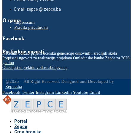
Email: zepce @ zepce.ba
O nama
Impressum
Pravila privatnosti
Facebook
Posljednje novosti
Načelnik održao prijem učenika generacije osnovnih i srednjih škola
Potpisani ugovori za realizaciju projekata Omladinske banke Žepče za 2026.
godinu
Obavijest o prekidu vodosnabdijevanja
@2025 – All Right Reserved. Designed and Developed by
Zepce.ba
Facebook
Twitter
Instagram
Linkedin
Youtube
Email
Portal
Žepče
Crna hronika