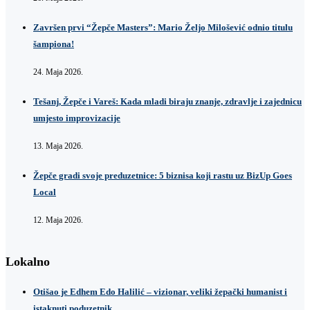
Završen prvi “Žepče Masters”: Mario Željo Milošević odnio titulu
šampiona!
24. Maja 2026.
Tešanj, Žepče i Vareš: Kada mladi biraju znanje, zdravlje i zajednicu
umjesto improvizacije
13. Maja 2026.
Žepče gradi svoje preduzetnice: 5 biznisa koji rastu uz BizUp Goes
Local
12. Maja 2026.
Lokalno
Otišao je Edhem Edo Halilić – vizionar, veliki žepački humanist i
istaknuti poduzetnik