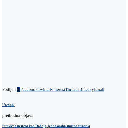
Podijeli
0
Facebook
Twitter
Pinterest
Threads
Bluesky
Email
Urednik
prethodna objava
Stravična nesreća kod Doboja, jedna osoba smrtno stradala