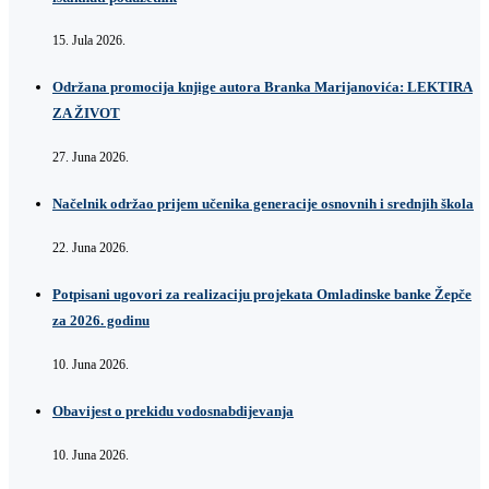
15. Jula 2026.
Održana promocija knjige autora Branka Marijanovića: LEKTIRA
ZA ŽIVOT
27. Juna 2026.
Načelnik održao prijem učenika generacije osnovnih i srednjih škola
22. Juna 2026.
Potpisani ugovori za realizaciju projekata Omladinske banke Žepče
za 2026. godinu
10. Juna 2026.
Obavijest o prekidu vodosnabdijevanja
10. Juna 2026.