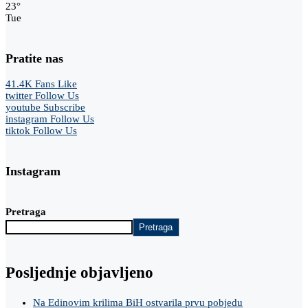
23
°
Tue
Pratite nas
41.4K
Fans
Like
twitter
Follow Us
youtube
Subscribe
instagram
Follow Us
tiktok
Follow Us
Instagram
Pretraga
Pretraga
Posljednje objavljeno
Na Edinovim krilima BiH ostvarila prvu pobjedu