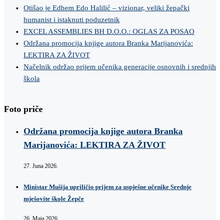
Otišao je Edhem Edo Halilić – vizionar, veliki žepački
humanist i istaknuti poduzetnik
EXCEL ASSEMBLIES BH D.O.O.: OGLAS ZA POSAO
Održana promocija knjige autora Branka Marijanovića:
LEKTIRA ZA ŽIVOT
Načelnik održao prijem učenika generacije osnovnih i srednjih
škola
Foto priče
Održana promocija knjige autora Branka
Marijanovića: LEKTIRA ZA ŽIVOT
27. Juna 2026.
Ministar Mušija upriličio prijem za uspješne učenike Srednje
mješovite škole Žepče
26. Maja 2026.