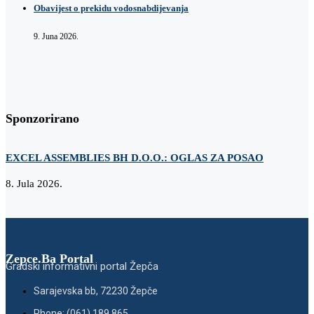
Obavijest o prekidu vodosnabdijevanja
9. Juna 2026.
Sponzorirano
EXCEL ASSEMBLIES BH D.O.O.: OGLAS ZA POSAO
Z
8. Jula 2026.
2
Zepce.Ba Portal
Gradski informativni portal Žepča
Sarajevska bb, 72230 Žepče
Phone: (061) 189 865