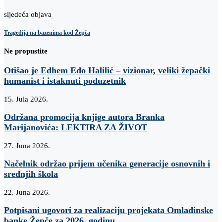
sljedeća objava
Tragedija na bazenima kod Žepča
Ne propustite
Otišao je Edhem Edo Halilić – vizionar, veliki žepački
humanist i istaknuti poduzetnik
15. Jula 2026.
Održana promocija knjige autora Branka
Marijanovića: LEKTIRA ZA ŽIVOT
27. Juna 2026.
Načelnik održao prijem učenika generacije osnovnih i
srednjih škola
22. Juna 2026.
Potpisani ugovori za realizaciju projekata Omladinske
banke Žepče za 2026. godinu