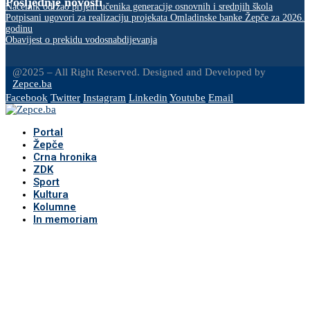
Posljednje novosti
Načelnik održao prijem učenika generacije osnovnih i srednjih škola
Potpisani ugovori za realizaciju projekata Omladinske banke Žepče za 2026.
godinu
Obavijest o prekidu vodosnabdijevanja
@2025 – All Right Reserved. Designed and Developed by
Zepce.ba
Facebook
Twitter
Instagram
Linkedin
Youtube
Email
Portal
Žepče
Crna hronika
ZDK
Sport
Kultura
Kolumne
In memoriam