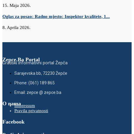
15. Maja 2026.
Oglas za posao: Radno mjesto: Inspektor kvalitete, 1...
8. Aprila 2026.
Zepce.Ba Portal
Gradski informativni portal Žepča
Sarajevska bb, 72230 Žepče
Phone: (061) 189 865
Email: zepce @ zepce.ba
O nama
Impressum
Pravila privatnosti
Facebook