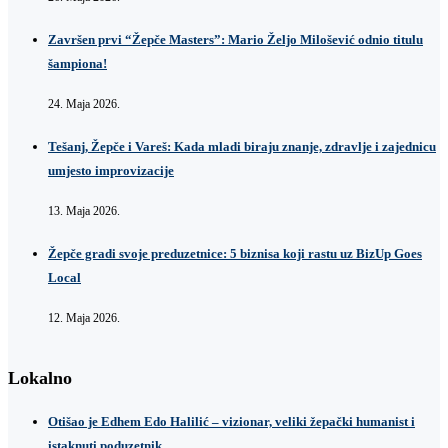
Završen prvi “Žepče Masters”: Mario Željo Milošević odnio titulu
šampiona!
24. Maja 2026.
Tešanj, Žepče i Vareš: Kada mladi biraju znanje, zdravlje i zajednicu
umjesto improvizacije
13. Maja 2026.
Žepče gradi svoje preduzetnice: 5 biznisa koji rastu uz BizUp Goes
Local
12. Maja 2026.
Lokalno
Otišao je Edhem Edo Halilić – vizionar, veliki žepački humanist i
istaknuti poduzetnik