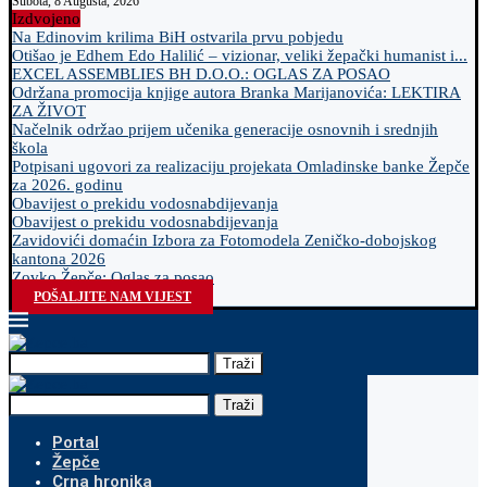
Subota, 8 Augusta, 2026
Izdvojeno
Na Edinovim krilima BiH ostvarila prvu pobjedu
Otišao je Edhem Edo Halilić – vizionar, veliki žepački humanist i...
EXCEL ASSEMBLIES BH D.O.O.: OGLAS ZA POSAO
Održana promocija knjige autora Branka Marijanovića: LEKTIRA
ZA ŽIVOT
Načelnik održao prijem učenika generacije osnovnih i srednjih
škola
Potpisani ugovori za realizaciju projekata Omladinske banke Žepče
za 2026. godinu
Obavijest o prekidu vodosnabdijevanja
Obavijest o prekidu vodosnabdijevanja
Zavidovići domaćin Izbora za Fotomodela Zeničko-dobojskog
kantona 2026
Zovko Žepče: Oglas za posao
POŠALJITE NAM VIJEST
Traži
Traži
Portal
Žepče
Crna hronika