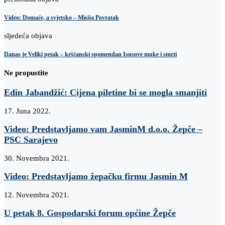
Video: Domaće, a svjetsko – Misija Povratak
sljedeća objava
Danas je Veliki petak – kršćanski spomendan Isusove muke i smrti
Ne propustite
Edin Jabandžić: Cijena piletine bi se mogla smanjiti
17. Juna 2022.
Video: Predstavljamo vam JasminM d.o.o. Žepče –
PSC Sarajevo
30. Novembra 2021.
Video: Predstavljamo žepačku firmu Jasmin M
12. Novembra 2021.
U petak 8. Gospodarski forum općine Žepče