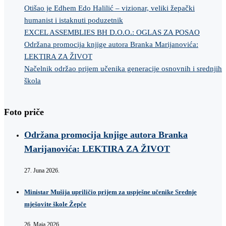
Otišao je Edhem Edo Halilić – vizionar, veliki žepački
humanist i istaknuti poduzetnik
EXCEL ASSEMBLIES BH D.O.O.: OGLAS ZA POSAO
Održana promocija knjige autora Branka Marijanovića:
LEKTIRA ZA ŽIVOT
Načelnik održao prijem učenika generacije osnovnih i srednjih
škola
Foto priče
Održana promocija knjige autora Branka
Marijanovića: LEKTIRA ZA ŽIVOT
27. Juna 2026.
Ministar Mušija upriličio prijem za uspješne učenike Srednje
mješovite škole Žepče
26. Maja 2026.