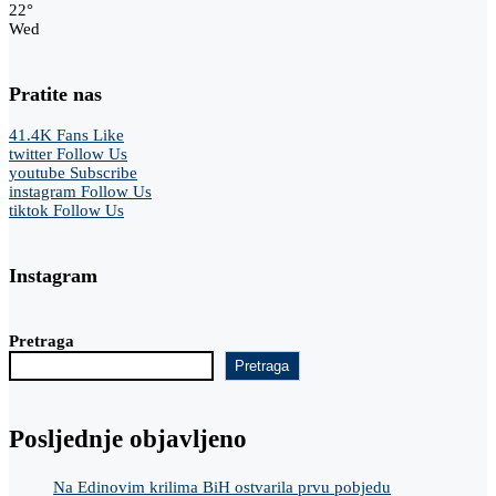
22
°
Wed
Pratite nas
41.4K
Fans
Like
twitter
Follow Us
youtube
Subscribe
instagram
Follow Us
tiktok
Follow Us
Instagram
Pretraga
Pretraga
Posljednje objavljeno
Na Edinovim krilima BiH ostvarila prvu pobjedu