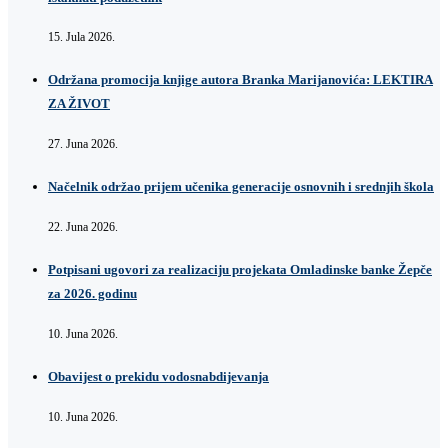
15. Jula 2026.
Održana promocija knjige autora Branka Marijanovića: LEKTIRA
ZA ŽIVOT
27. Juna 2026.
Načelnik održao prijem učenika generacije osnovnih i srednjih škola
22. Juna 2026.
Potpisani ugovori za realizaciju projekata Omladinske banke Žepče
za 2026. godinu
10. Juna 2026.
Obavijest o prekidu vodosnabdijevanja
10. Juna 2026.