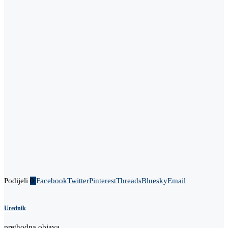
Podijeli
0
Facebook
Twitter
Pinterest
Threads
Bluesky
Email
Urednik
prethodna objava