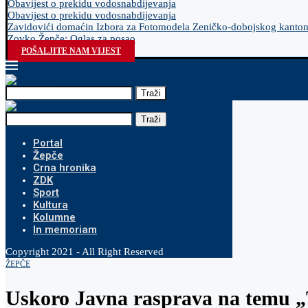
Obavijest o prekidu vodosnabdijevanja
Obavijest o prekidu vodosnabdijevanja
Zavidovići domaćin Izbora za Fotomodela Zeničko-dobojskog kanto
Zovko Žepče: Oglas za posao
POŠALJITE NAM VIJEST
Traži
Traži
Portal
Žepče
Crna hronika
ZDK
Sport
Kultura
Kolumne
In memoriam
Copyright 2021 - All Right Reserved
ŽEPČE
Uskoro Javna rasprava na temu „T