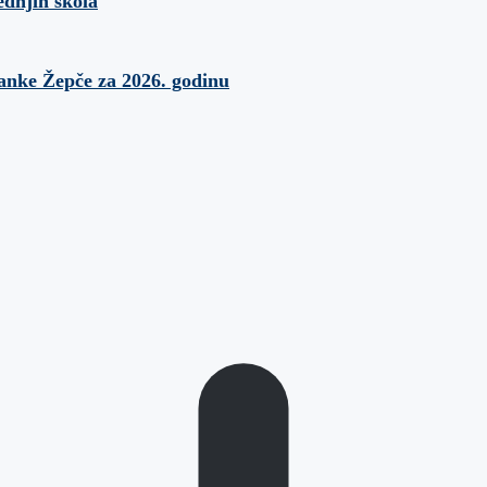
ednjih škola
banke Žepče za 2026. godinu