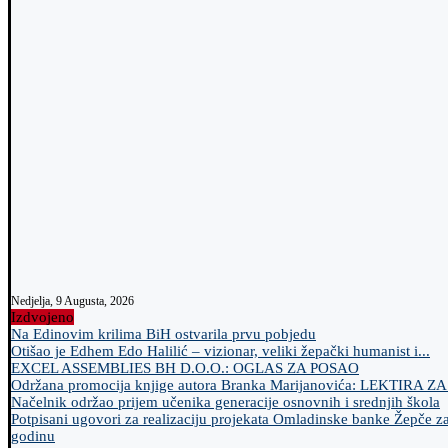
Nedjelja, 9 Augusta, 2026
Izdvojeno
Na Edinovim krilima BiH ostvarila prvu pobjedu
Otišao je Edhem Edo Halilić – vizionar, veliki žepački humanist i...
EXCEL ASSEMBLIES BH D.O.O.: OGLAS ZA POSAO
Održana promocija knjige autora Branka Marijanovića: LEKTIRA Z
Načelnik održao prijem učenika generacije osnovnih i srednjih škola
Potpisani ugovori za realizaciju projekata Omladinske banke Žepče z
godinu