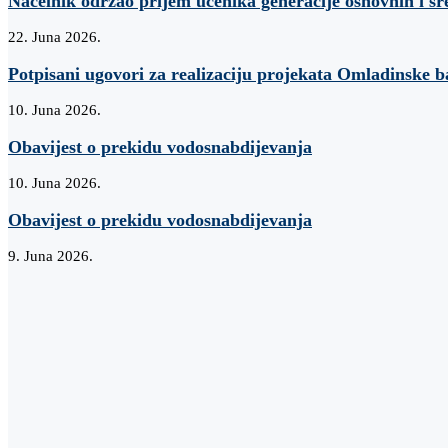
Načelnik održao prijem učenika generacije osnovnih i sr
22. Juna 2026.
Potpisani ugovori za realizaciju projekata Omladinske 
10. Juna 2026.
Obavijest o prekidu vodosnabdijevanja
10. Juna 2026.
Obavijest o prekidu vodosnabdijevanja
9. Juna 2026.