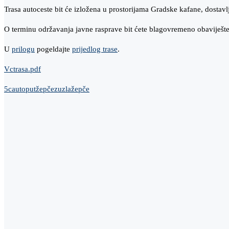
Trasa autoceste bit će izložena u prostorijama Gradske kafane, dostav
O terminu održavanja javne rasprave bit ćete blagovremeno obaviješte
U
prilogu
pogeldajte
prijedlog trase
.
Vctrasa.pdf
5c
autoput
žepče
zuzlažepče