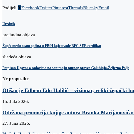
Podijeli
0
Facebook
Twitter
Pinterest
Threads
Bluesky
Email
Urednik
prethodna objava
Žepče među osam općina u FBiH koje uvode BFC SEE certifikat
sljedeća objava
Potpisan Ugovor o radovima na saniranju putnog pravca Golubinja-Željezno Polje
Ne propustite
Otišao je Edhem Edo Halilić – vizionar, veliki žepački h
15. Jula 2026.
Održana promocija knjige autora Branka Marijanovi
27. Juna 2026.