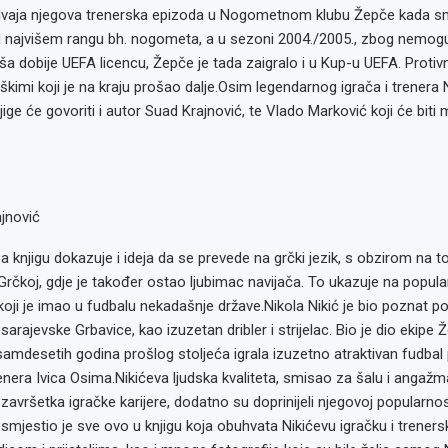
vaja njegova trenerska epizoda u Nogometnom klubu Žepče kada smo
iH najvišem rangu bh. nogometa, a u sezoni 2004./2005., zbog nemogu
aša dobije UEFA licencu, Žepče je tada zaigralo i u Kup-u UEFA. Protivn
imi koji je na kraju prošao dalje.Osim legendarnog igrača i trenera N
jige će govoriti i autor Suad Krajnović, te Vlado Marković koji će biti
jnović
 knjigu dokazuje i ideja da se prevede na grčki jezik, s obzirom na to 
Grčkoj, gdje je također ostao ljubimac navijača. To ukazuje na popula
j koji je imao u fudbalu nekadašnje države.Nikola Nikić je bio poznat 
i sarajevske Grbavice, kao izuzetan dribler i strijelac. Bio je dio ekipe 
amdesetih godina prošlog stoljeća igrala izuzetno atraktivan fudba
nera Ivica Osima.Nikićeva ljudska kvaliteta, smisao za šalu i angaž
vršetka igračke karijere, dodatno su doprinijeli njegovoj popularnost
smjestio je sve ovo u knjigu koja obuhvata Nikićevu igračku i trenersk