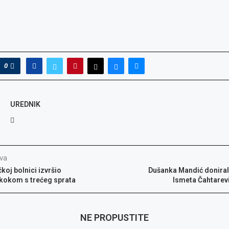
0
UREDNIK
va
čkoj bolnici izvršio
Dušanka Mandić donirala
kokom s trećeg sprata
Ismeta Čahtarev
NE PROPUSTITE