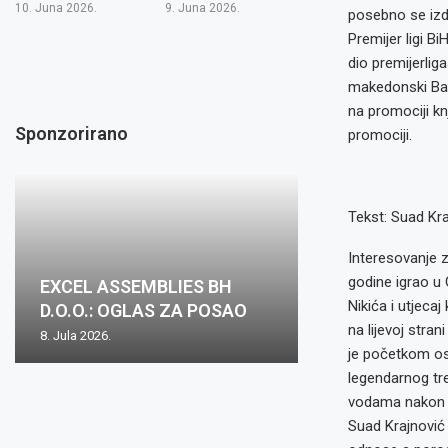
10. Juna 2026.
9. Juna 2026.
posebno se izd
Premijer ligi B
dio premijerlig
makedonski Bašk
na promociji kn
Sponzorirano
promociji.
Tekst: Suad Kra
Interesovanje za
godine igrao u 
EXCEL ASSEMBLIES BH
Nikića i utjeca
D.O.O.: OGLAS ZA POSAO
na lijevoj stran
8. Jula 2026.
je početkom os
legendarnog tre
vodama nakon za
Suad Krajnović 