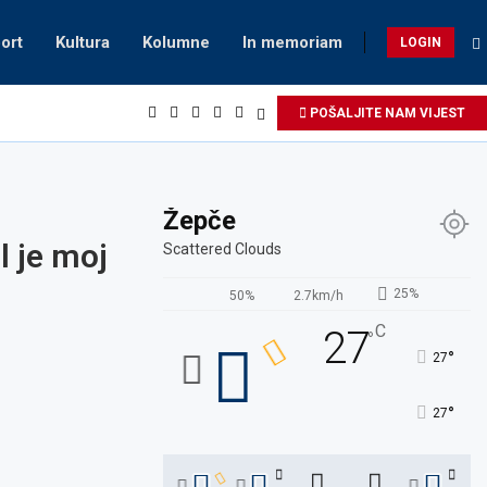
ort
Kultura
Kolumne
In memoriam
LOGIN
POŠALJITE NAM VIJEST
Žepče
l je moj
Scattered Clouds
25%
50%
2.7km/h
C
27
°
°
27
°
27