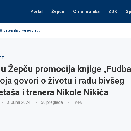
Portal
Žepče
Crna hronika
ZDK
Sp
H ostvarila prvu pobjedu
RT
u Žepču promocija knjige „Fudba
koja govori o životu i radu bivšeg
aša i trenera Nikole Nikića
3. Juna 2024.
50
pregleda
A+
A-