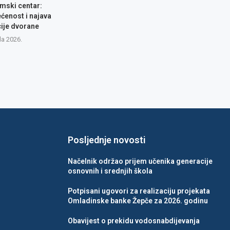
lmski centar:
ćenost i najava
ije dvorane
la 2026.
Posljednje novosti
Načelnik održao prijem učenika generacije
osnovnih i srednjih škola
Potpisani ugovori za realizaciju projekata
Omladinske banke Žepče za 2026. godinu
Obavijest o prekidu vodosnabdijevanja