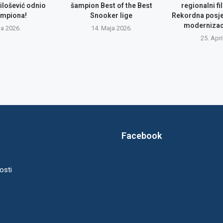
ilošević odnio
šampion Best of the Best
regionalni fi
šampiona!
Snooker lige
Rekordna posje
modernizac
ja 2026.
14. Maja 2026.
25. Apri
Facebook
osti