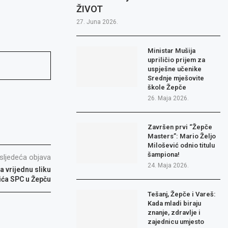
ŽIVOT
27. Juna 2026.
Ministar Mušija
upriličio prijem za
uspješne učenike
Srednje mješovite
škole Žepče
26. Maja 2026.
Završen prvi “Žepče
Masters”: Mario Željo
Milošević odnio titulu
šampiona!
sljedeća objava
24. Maja 2026.
 vrijednu sliku
ića SPC u Žepču
Tešanj, Žepče i Vareš:
Kada mladi biraju
znanje, zdravlje i
zajednicu umjesto