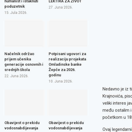
humanist i istaknuti
LEKTIRA ZA ŽIVOT
poduzetnik
27. Juna 2026.
15. Jula 2026.
Načelnik održao
Potpisani ugovori za
prijem učenika
realizaciju projekata
generacije osnovnih i
Omladinske banke
srednjih škola
Žepče za 2026.
godinu
22. Juna 2026.
10. Juna 2026.
Nedavno je iz t
Krajnovića, pis
veliki interes 
među ostalim i 
početkom u 18:0
Obavijest o prekidu
Obavijest o prekidu
vodosnabdijevanja
vodosnabdijevanja
Ovaj legendarn