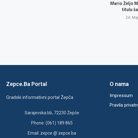
Mario Željo M
titulu 
24. Ma
Zepce.Ba Portal
O nama
Impressum
Gradski informativni portal Žepča
Pravila privatn
Sarajevska bb, 72230 Žepče
Phone: (061) 189 865
Email: zepce @ zepce.ba