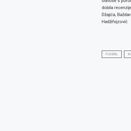
odnose s porodi
dobila recenzij
Džajića, Baždar
Hadžifejzović.
FUDBAL
K