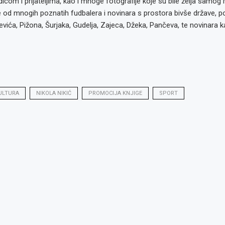
com i prijateljima, kao i mnoge fotografije koje su bile želja samog N
e od mnogih poznatih fudbalera i novinara s prostora bivše države, p
evića, Pižona, Šurjaka, Gudelja, Zajeca, Džeka, Pančeva, te novinara 
ULTURA
NIKOLA NIKIĆ
PROMOCIJA KNJIGE
SPORT