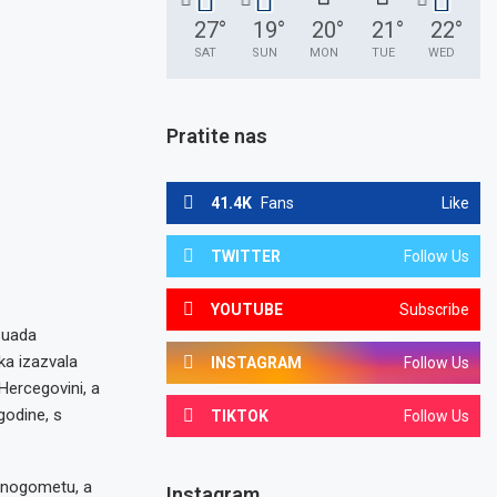
27
°
19
°
20
°
21
°
22
°
SAT
SUN
MON
TUE
WED
Pratite nas
41.4K
Fans
Like
TWITTER
Follow Us
YOUTUBE
Subscribe
 Suada
ka izazvala
INSTAGRAM
Follow Us
Hercegovini, a
godine, s
TIKTOK
Follow Us
m nogometu, a
Instagram