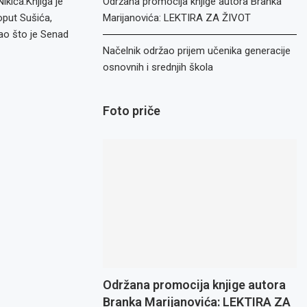
ikića.Knjiga je
Održana promocija knjige autora Branka
oput Sušića,
Marijanovića: LEKTIRA ZA ŽIVOT
kao što je Senad
Načelnik održao prijem učenika generacije
osnovnih i srednjih škola
Foto priče
Održana promocija knjige autora
Branka Marijanovića: LEKTIRA ZA