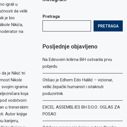
 igrali u
ćnosti da velik
Pretraga
ik je bio
ikole Nikića,
PRETRAGA
 moderator na
Posljednje objavljeno
Na Edinovim krilima BiH ostvarila prvu
pobjedu
da je Nikić tri
rnost Nikole
Otišao je Edhem Edo Halilić – vizionar,
po svojim igrama
veliki žepački humanist i istaknuti
Željezničara koja
poduzetnik
l pod vodstvom
man u trenerskim
EXCEL ASSEMBLIES BH D.O.O.: OGLAS ZA
i. Autor knjige
POSAO
u karijeru,