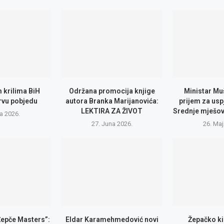
 krilima BiH
Održana promocija knjige
Ministar Muš
prvu pobjedu
autora Branka Marijanovića:
prijem za usp
LEKTIRA ZA ŽIVOT
Srednje mješov
la 2026.
27. Juna 2026.
26. Maj
Žepče Masters”:
Eldar Karamehmedović novi
Žepačko ki