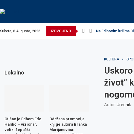
Subota, 8 Augusta, 2026
IZDVOJENO
Na Edinovim krilima Bi
KULTURA
SPO
Uskoro 
Lokalno
život“ 
nogomet
Autor:
Urednik
Otišao je Edhem Edo
Održana promocija
Halilić – vizionar,
knjige autora Branka
veliki žepački
Marijanovića: