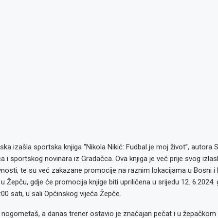
iska izašla sportska knjiga “Nikola Nikić: Fudbal je moj život”, autora
ca i sportskog novinara iz Gradačca. Ova knjiga je već prije svog izlas
javnosti, te su već zakazane promocije na raznim lokacijama u Bosni i 
u Žepču, gdje će promocija knjige biti upriličena u srijedu 12. 6.2024. 
0 sati, u sali Općinskog vijeća Žepče.
i nogometaš, a danas trener ostavio je značajan pečat i u žepačko