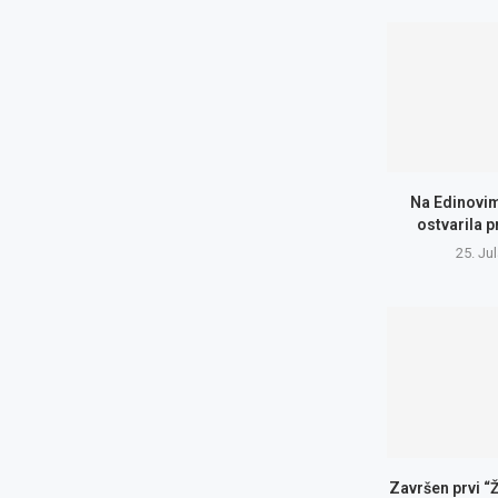
Na Edinovim
ostvarila 
25. Ju
Završen prvi “