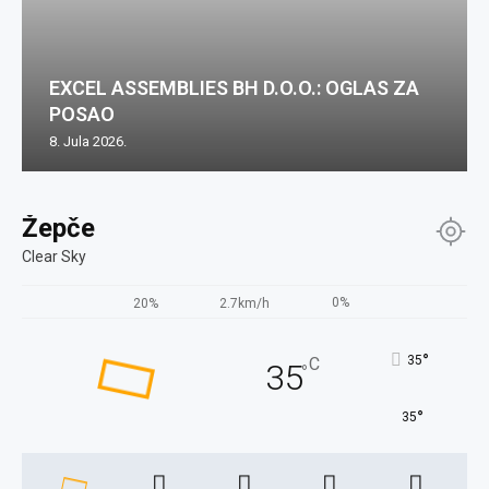
EXCEL ASSEMBLIES BH D.O.O.: OGLAS ZA
POSAO
8. Jula 2026.
Žepče
Clear Sky
0%
20%
2.7km/h
°
35
C
35
°
°
35