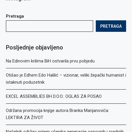
Pretraga
PRETRAGA
Posljednje objavljeno
Na Edinovim krilima BiH ostvarila prvu pobjedu
Otišao je Edhem Edo Halilić – vizionar, veliki žepački humanist i
istaknuti poduzetnik
EXCEL ASSEMBLIES BH D.O.O.: OGLAS ZA POSAO
Održana promocija knjige autora Branka Marijanovića:
LEKTIRA ZA ŽIVOT
Načelnik održao prijem učenika generacije osnovnih i srednjih