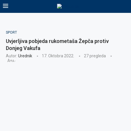
SPORT
Uvjerljiva pobjeda rukometaša Žepča protiv
Donjeg Vakufa
Autor:
Urednik
17. Oktobra 2022.
27
pregleda
A+
A-