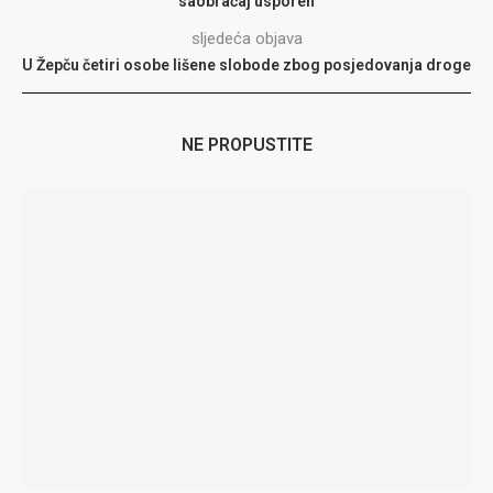
saobraćaj usporen
sljedeća objava
U Žepču četiri osobe lišene slobode zbog posjedovanja droge
NE PROPUSTITE