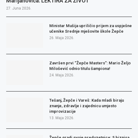
Marijanovića: LEKTIRA ZA ŽIVOT
27. Juna 2026.
Ministar Mušija upriličio prijem za uspješne
učenike Srednje mješovite škole Žepče
26. Maja 2026.
Završen prvi “Žepče Masters”: Mario Željo
Milošević odnio titulu šampiona!
24. Maja 2026.
Tešanj, Žepče i Vareš: Kada mladi biraju
znanje, zdravlje i zajednicu umjesto
improvizacije
13. Maja 2026.
Žepče gradi svoje preduzetnice: 5 biznisa