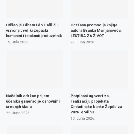
Otišao je Edhem Edo Halilić –
Održana promocija knjige
vizionar, veliki žepački
autora Branka Marijanovića:
humanist i istaknuti poduzetnik
LEKTIRA ZA ŽIVOT
15. Jula 2026.
27. Juna 2026.
Načelnik održao prijem
Potpisani ugovori za
učenika generacije osnovnih i
realizaciju projekata
srednjih škola
Omladinske banke Žepče za
2026. godinu
22. Juna 2026.
10. Juna 2026.