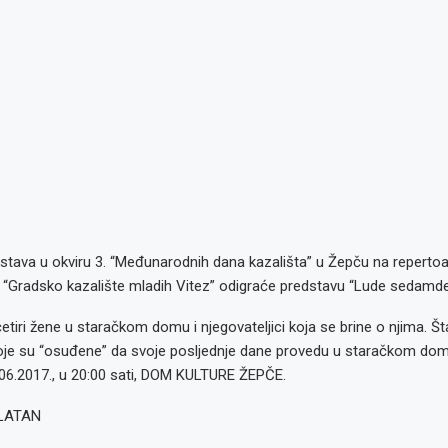
stava u okviru 3. “Međunarodnih dana kazališta” u Žepču na repertoa
a “Gradsko kazalište mladih Vitez” odigraće predstavu “Lude sedamde
četiri žene u staračkom domu i njegovateljici koja se brine o njima. 
 koje su “osuđene” da svoje posljednje dane provedu u staračkom do
6.2017., u 20:00 sati, DOM KULTURE ŽEPČE.
LATAN