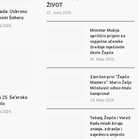
ŽIVOT
jada: Uskrsno
27. Juna 2026.
ovom Šeheru
la 2026.
Ministar Mušija
upriličio prijem za
uspješne učenike
Srednje mješovite
škole Žepče
26. Maja 2026.
Završen prvi “Žepče
Masters”: Mario Željo
Milošević odnio titulu
šampiona!
 25. Še'ersko
24. Maja 2026.
elo
a 2025.
Tešanj, Žepče i Vareš:
Kada mladi biraju
znanje, zdravlje i
zajednicu umjesto