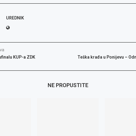
UREDNIK
va
ufinalu KUP-a ZDK
Teška krađa u Ponijevu – Odni
NE PROPUSTITE