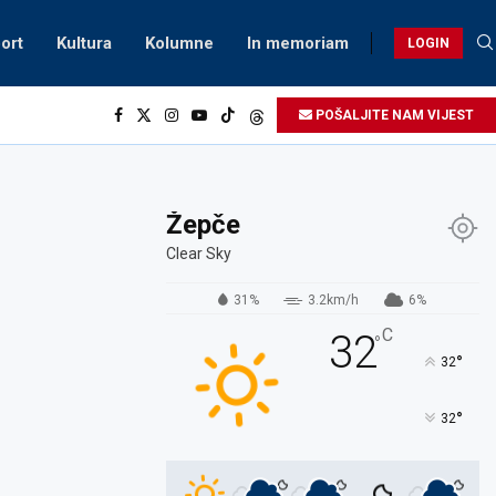
ort
Kultura
Kolumne
In memoriam
LOGIN
POŠALJITE NAM VIJEST
Žepče
Clear Sky
31%
3.2km/h
6%
C
32
°
°
32
°
32