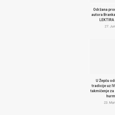
Održana pro
autora Branka
LEKTIRA
27. Ju
U Žepču od
tradicije uz I
takmičenje za 
hurm
23. Mar