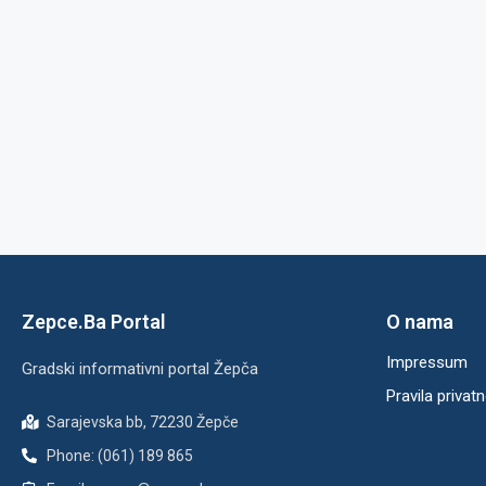
Zepce.Ba Portal
O nama
Impressum
Gradski informativni portal Žepča
Pravila privatn
Sarajevska bb, 72230 Žepče
Phone: (061) 189 865