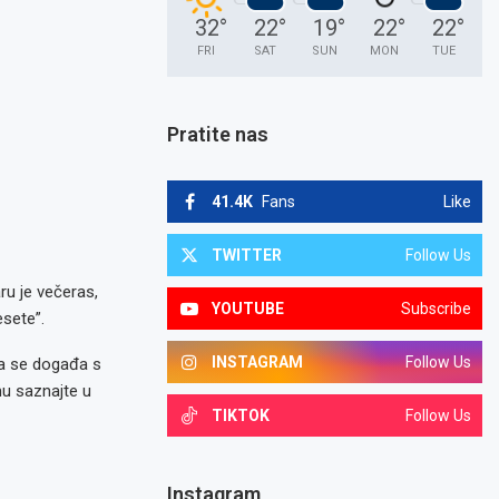
32
°
22
°
19
°
22
°
22
°
FRI
SAT
SUN
MON
TUE
Pratite nas
41.4K
Fans
Like
TWITTER
Follow Us
ru je večeras,
YOUTUBE
Subscribe
sete”.
INSTAGRAM
Follow Us
Šta se događa s
mu saznajte u
TIKTOK
Follow Us
Instagram