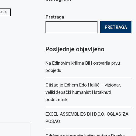
TAVA
Pretraga
PRETRAGA
Posljednje objavljeno
Na Edinovim krilima BiH ostvarila prvu
pobjedu
Otišao je Edhem Edo Halilić – vizionar,
veliki žepački humanist i istaknuti
poduzetnik
EXCEL ASSEMBLIES BH D.O.O.: OGLAS ZA
POSAO