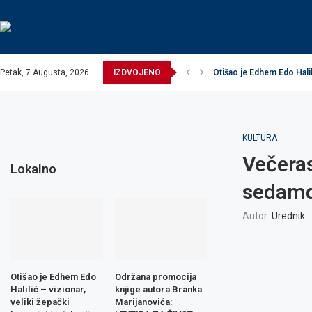
Petak, 7 Augusta, 2026
IZDVOJENO
Otišao je Edhem Edo Halili
EXCEL ASSEMBLIES BH 
Održana promocija knjig
Načelnik održao prijem u
Potpisani ugovori za rea
Obavijest o prekidu vod
Obavijest o prekidu vod
Zavidovići domaćin Izbo
Zovko Žepče: Oglas za 
KULTURA
Večeras
Lokalno
sedamd
Autor:
Urednik
Otišao je Edhem Edo
Održana promocija
Halilić – vizionar,
knjige autora Branka
veliki žepački
Marijanovića: