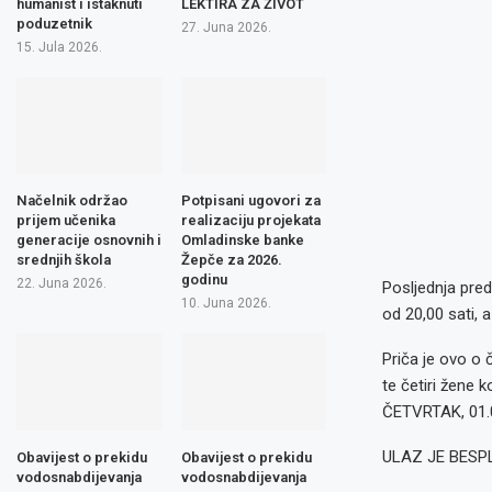
humanist i istaknuti
LEKTIRA ZA ŽIVOT
poduzetnik
27. Juna 2026.
15. Jula 2026.
Načelnik održao
Potpisani ugovori za
prijem učenika
realizaciju projekata
generacije osnovnih i
Omladinske banke
srednjih škola
Žepče za 2026.
godinu
22. Juna 2026.
Posljednja pred
10. Juna 2026.
od 20,00 sati, 
Priča je ovo o 
te četiri žene
ČETVRTAK, 01.0
ULAZ JE BESP
Obavijest o prekidu
Obavijest o prekidu
vodosnabdijevanja
vodosnabdijevanja