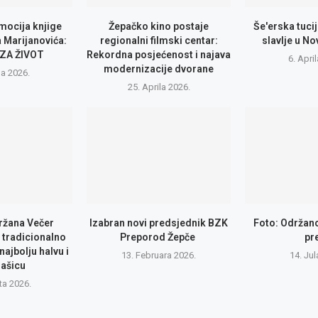
mocija knjige
Žepačko kino postaje
Še'erska tuci
 Marijanovića:
regionalni filmski centar:
slavlje u N
 ZA ŽIVOT
Rekordna posjećenost i najava
6. Apri
modernizacije dvorane
na 2026.
25. Aprila 2026.
ržana Večer
Izabran novi predsjednik BZK
Foto: Održano
V tradicionalno
Preporod Žepče
pr
najbolju halvu i
13. Februara 2026.
14. Jul
ašicu
ta 2026.