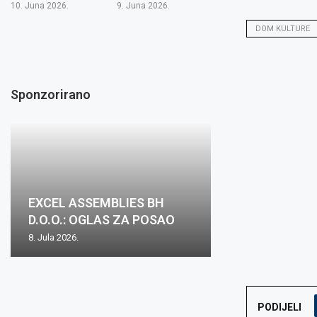
10. Juna 2026.
9. Juna 2026.
DOM KULTURE
Sponzorirano
Oglas za posa
EXCEL ASSEMBLIES BH
Zovko Žepče: O
Zovko d.o.o.: O
Oglas za posao
mjesto: Inspekt
D.O.O.: OGLAS ZA POSAO
posao
posao
nabave m/ž
1...
8. Jula 2026.
2. Juna 2026.
15. Maja 2026.
15. Maja 2026.
8. Aprila 2026.
PODIJELI