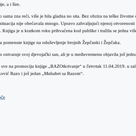
e, a i šire.
ko sama zna reći, više je bila gladna no sita. Bez obzira na teške životn
ska situacija nije obećavala mnogo. Upravo zahvaljujući njenoj otvorenosti
 Knjiga je u kratkom roku prihvaćena kod publike i tražila se jedna viš
u pomenute knjige na oduševljenje brojnih Žepčanki i Žepčaka.
ako ostvaruje svoj djevojački san, ali je u međuvremenu objavila još je
u sve na promociju knjige „RAZOtkrivanje“ u četvrtak 11.04.2019. u sa
aković Razo i još jedan „Muhabet sa Razom“.
pče