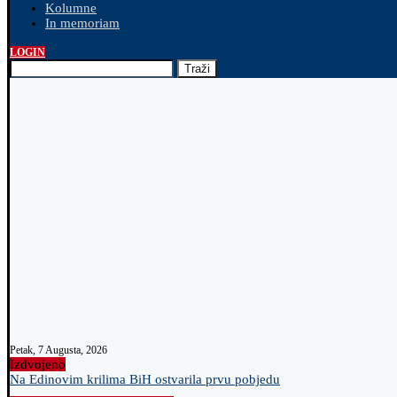
Kolumne
In memoriam
LOGIN
Traži
Petak, 7 Augusta, 2026
Izdvojeno
Na Edinovim krilima BiH ostvarila prvu pobjedu