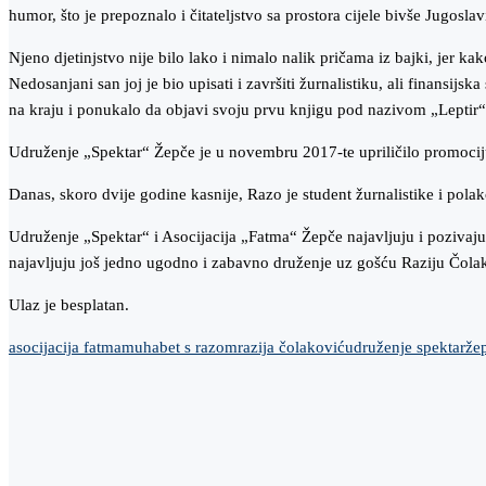
humor, što je prepoznalo i čitateljstvo sa prostora cijele bivše Jugoslavij
Njeno djetinjstvo nije bilo lako i nimalo nalik pričama iz bajki, jer ka
Nedosanjani san joj je bio upisati i završiti žurnalistiku, ali finansij
na kraju i ponukalo da objavi svoju prvu knjigu pod nazivom „Leptir“.
Udruženje „Spektar“ Žepče je u novembru 2017-te upriličilo promocij
Danas, skoro dvije godine kasnije, Razo je student žurnalistike i pol
Udruženje „Spektar“ i Asocijacija „Fatma“ Žepče najavljuju i pozivaj
najavljuju još jedno ugodno i zabavno druženje uz gošću Raziju Čol
Ulaz je besplatan.
asocijacija fatma
muhabet s razom
razija čolaković
udruženje spektar
že