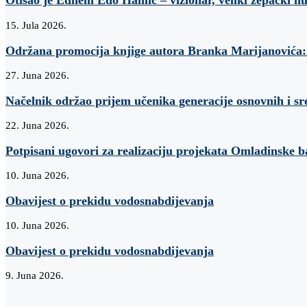
Otišao je Edhem Edo Halilić – vizionar, veliki žepački h
15. Jula 2026.
Održana promocija knjige autora Branka Marijanovi
27. Juna 2026.
Načelnik održao prijem učenika generacije osnovnih i sr
22. Juna 2026.
Potpisani ugovori za realizaciju projekata Omladinske 
10. Juna 2026.
Obavijest o prekidu vodosnabdijevanja
10. Juna 2026.
Obavijest o prekidu vodosnabdijevanja
9. Juna 2026.