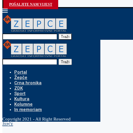
POŠALJITE NAM VIJEST
Traži
Traži
Portal
Žepče
Crna hronika
ZDK
Sport
Kultura
Kolumne
In memoriam
Copyright 2021 - All Right Reserved
ŽEPČE