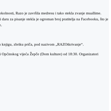
e okolnosti, Razo je završila medresu i tako stekla zvanje muallime.
 i daru za pisanje stekla je ogroman broj pratitelja na Facebooku, što je
e.
dnu knjigu, zbriku priča, pod nazivom „RAZOtkrivanje“.
li Općinskog vijeća Žepče (Dom kulture) od 18:30. Organizatori