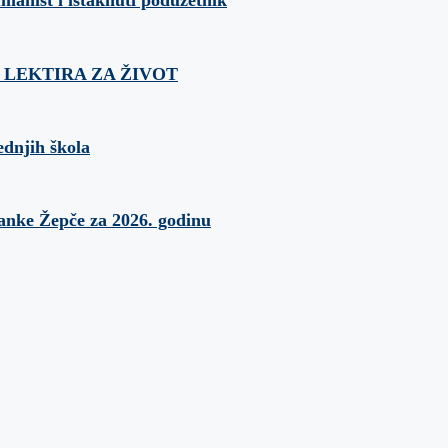
umanist i istaknuti poduzetnik
ća: LEKTIRA ZA ŽIVOT
ednjih škola
banke Žepče za 2026. godinu